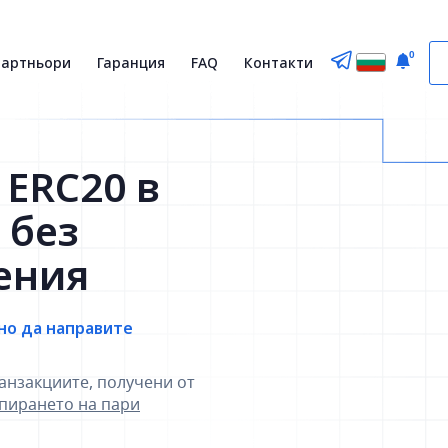
0
партньори
Гаранция
FAQ
Контакти
 ERC20 в
 без
ения
но да направите
анзакциите, получени от
зпирането на пари