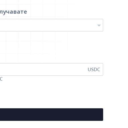
лучавате
USDC
DC