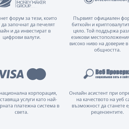
нет форум за тези, които
Първият официален фор
 да започнат да печелят
биткойн и криптовалутит
айн и да инвестират в
цяло. Той поддържа ра
цифрови валути.
езикови местоположения
високо ниво на доверие в
общността.
национална корпорация,
Онлайн асистент при опр
ставяща услуги като най-
на качеството на уеб с
рната платежна система в
възможност да станете е
света.
рецензентите.