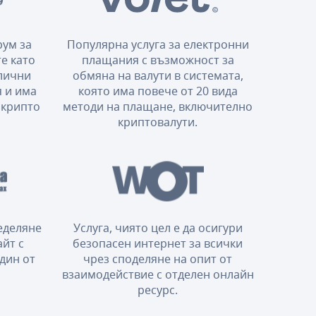
ум за
Популярна услуга за електронни
е като
плащания с възможност за
злични
обмяна на валути в системата,
 и има
която има повече от 20 вида
 крипто
методи на плащане, включително
криптовалути.
еделяне
Услуга, чиято цел е да осигури
айт с
безопасен интернет за всички
дин от
чрез споделяне на опит от
взаимодействие с отделен онлайн
ресурс.