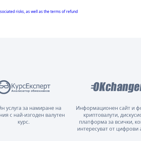
sociated risks, as well as the terms of refund
н услуга за намиране на
Информационен сайт и ф
ния с най-изгоден валутен
криптовалути, дискуси
курс.
платформа за всички, ко
интересуват от цифрови 