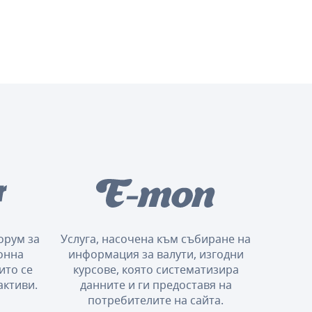
орум за
Услуга, насочена към събиране на
онна
информация за валути, изгодни
ито се
курсове, която систематизира
активи.
данните и ги предоставя на
потребителите на сайта.