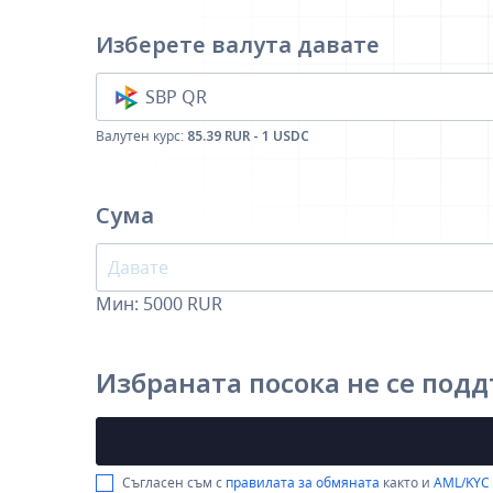
Изберете валута
давате
SBP QR
Валутен курс:
85.39 RUR - 1 USDC
Сума
Мин:
5000
RUR
Избраната посока не се под
Съгласен съм с
правилата за обмяната
както и
AML/KYC