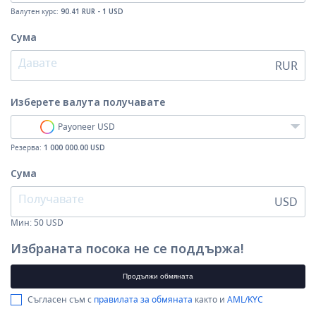
Валутен курс:
90.41 RUR - 1 USD
Сума
RUR
Изберете валута
получавате
Payoneer USD
Резерва:
1 000 000.00 USD
Сума
USD
Мин:
50
USD
Избраната посока не се поддържа!
Продължи обмяната
Съгласен съм с
правилата за обмяната
както и
AML/KYC