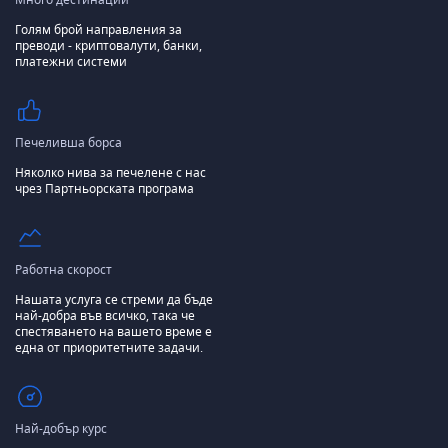
Голям брой направления за
преводи - криптовалути, банки,
платежни системи
Печеливша борса
Няколко нива за печелене с нас
чрез Партньорската програма
Работна скорост
Нашата услуга се стреми да бъде
най-добра във всичко, така че
спестяването на вашето време е
една от приоритетните задачи.
Най-добър курс