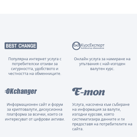
Популярна интернет услуга с
Онлайн услуга за намиране на
потребителски отзиви за
упътвания с най-изгоден
сигурността, удобството и
валутен курс.
честността на обменниците.
Информационен сайт и форум
Услуга, насочена към събиране
за криптовалути, дискусионна
на информация за валути,
платформа за всички, които се
изгодни курсове, която
интересуват от цифрови активи.
систематизира данните и ги
предоставя на потребителите на
сайта.