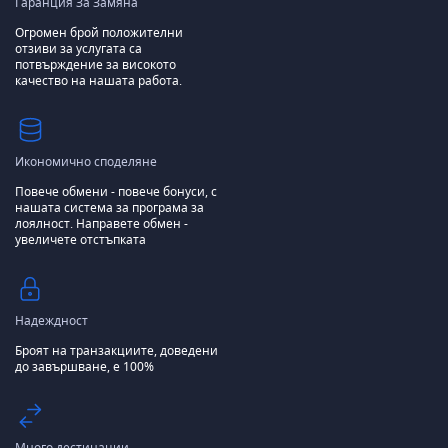
Гаранция За Замяна
Огромен брой положителни
отзиви за услугата са
потвърждение за високото
качество на нашата работа.
Икономично споделяне
Повече обмени - повече бонуси, с
нашата система за програма за
лоялност.
Направете обмен -
увеличете отстъпката
Надеждност
Броят на транзакциите, доведени
до завършване, е 100%
Много дестинации