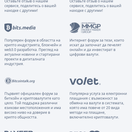
Оставьте отзыв о нашем
Оставьте отзыв о нашем
сервисе, поделитесь о вашей
сервисе, поделитесь о вашей
находке с другими!
находке с другими!
Популярен форум в областта на
Интернет форум за тези, които
крипто индустрията, блокчейн и
искат да започнат да печелят
web3.0 разработка. Преглед на
онлайн и да инвестират в
актуални новини и стартирани
цифрови валути.
проекти в дигиталната
индустрия.
Първият официален форум за
Популярна услуга за електронни
биткойн и криптовалутите като
плащания с възможност за
цяло. Той поддържа различни
обмяна на валути в системата,
езикови местоположения и има
която има повече от 20 вида
високо ниво на доверие в
методи на плащане,
крипто общността.
включително криптовалути.