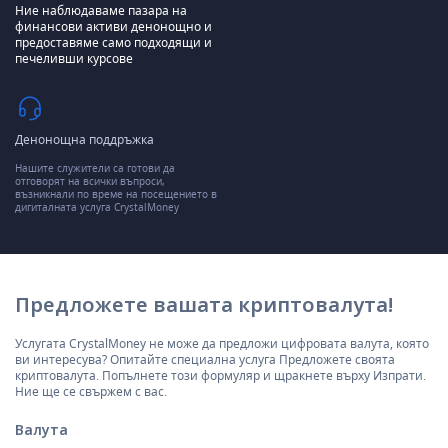
Ние наблюдаваме пазара на
финансови активи денонощно и
предоставяме само подходящи и
печеливши курсове
Денонощна поддръжка
Нашите служители са готови да
отговорят на всички въпроси,
възникнали по време на посещението в
дигиталната услуга CrystalMoney
Предложете вашата криптовалута!
Услугата CrystalMoney не може да предложи цифровата валута, която
ви интересува? Опитайте специална услуга Предложете своята
криптовалута. Попълнете този формуляр и щракнете върху Изпрати.
Ние ще се свържем с вас.
Валута