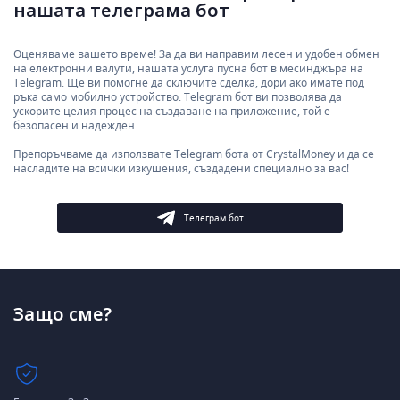
нашата телеграма бот
Оценяваме вашето време! За да ви направим лесен и удобен обмен
на електронни валути, нашата услуга пусна бот в месинджъра на
Telegram. Ще ви помогне да сключите сделка, дори ако имате под
ръка само мобилно устройство. Telegram бот ви позволява да
ускорите целия процес на създаване на приложение, той е
безопасен и надежден.
Препоръчваме да използвате Telegram бота от CrystalMoney и да се
насладите на всички изкушения, създадени специално за вас!
Телеграм бот
Защо сме?