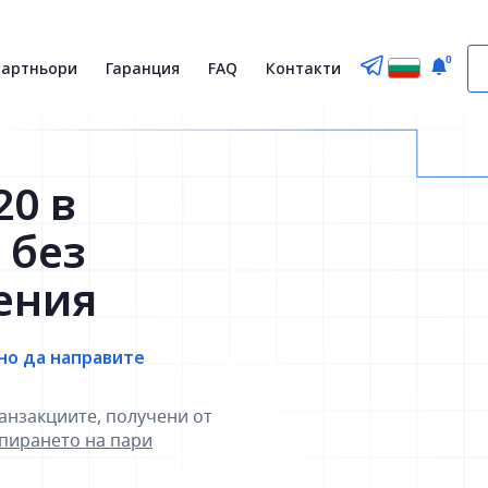
0
партньори
Гаранция
FAQ
Контакти
20 в
 без
ения
но да направите
анзакциите, получени от
зпирането на пари