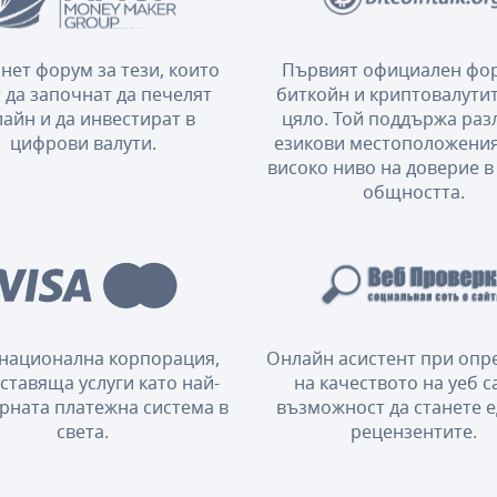
нет форум за тези, които
Първият официален фор
 да започнат да печелят
биткойн и криптовалутит
айн и да инвестират в
цяло. Той поддържа ра
цифрови валути.
езикови местоположения
високо ниво на доверие в
общността.
национална корпорация,
Онлайн асистент при опр
ставяща услуги като най-
на качеството на уеб с
рната платежна система в
възможност да станете е
света.
рецензентите.