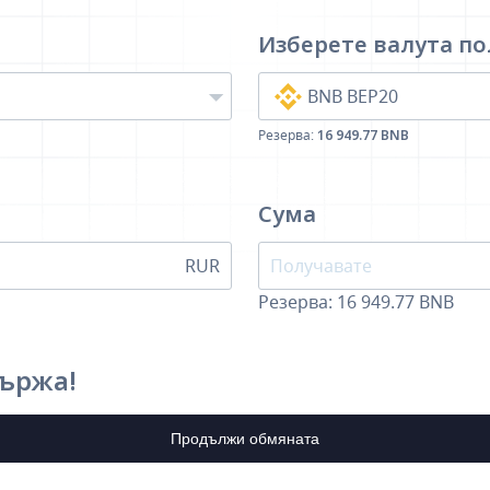
Изберете валута
по
BNB BEP20
Резерва:
16 949.77 BNB
Сума
RUR
Резерва: 16 949.77 BNB
държа!
Продължи обмяната