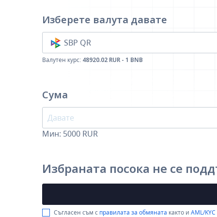
Изберете валута
давате
SBP QR
Валутен курс:
48920.02 RUR - 1 BNB
Сума
Мин:
5000
RUR
Избраната посока не се под
Съгласен съм с
правилата за обмяната
както и
AML/KYC