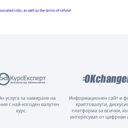
sociated risks, as well as the terms of refund
н услуга за намиране на
Информационен сайт и ф
ния с най-изгоден валутен
криптовалути, дискуси
курс.
платформа за всички, ко
интересуват от цифрови 