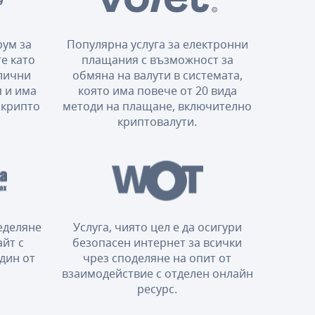
ум за
Популярна услуга за електронни
е като
плащания с възможност за
злични
обмяна на валути в системата,
 и има
която има повече от 20 вида
 крипто
методи на плащане, включително
криптовалути.
еделяне
Услуга, чиято цел е да осигури
айт с
безопасен интернет за всички
дин от
чрез споделяне на опит от
взаимодействие с отделен онлайн
ресурс.