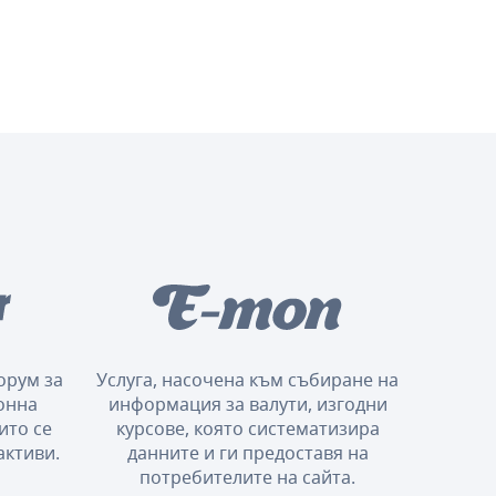
орум за
Услуга, насочена към събиране на
онна
информация за валути, изгодни
ито се
курсове, която систематизира
активи.
данните и ги предоставя на
потребителите на сайта.