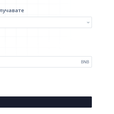
лучавате
BNB