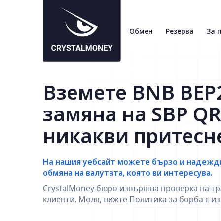
Обмен
Резерва
За 
Вземете BNB BEP
замяна на SBP QR
никакви притесн
На нашия уебсайт можете бързо и надежд
обмяна на валутата, която ви интересува.
CrystalMoney бюро извършва проверка на тр
клиенти. Моля, вижте
Политика за борба с и