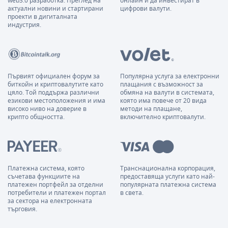
web3.0 разработка. Преглед на
онлайн и да инвестират в
актуални новини и стартирани
цифрови валути.
проекти в дигиталната
индустрия.
Първият официален форум за
Популярна услуга за електронни
биткойн и криптовалутите като
плащания с възможност за
цяло. Той поддържа различни
обмяна на валути в системата,
езикови местоположения и има
която има повече от 20 вида
високо ниво на доверие в
методи на плащане,
крипто общността.
включително криптовалути.
Платежна система, която
Транснационална корпорация,
съчетава функциите на
предоставяща услуги като най-
платежен портфейл за отделни
популярната платежна система
потребители и платежен портал
в света.
за сектора на електронната
търговия.