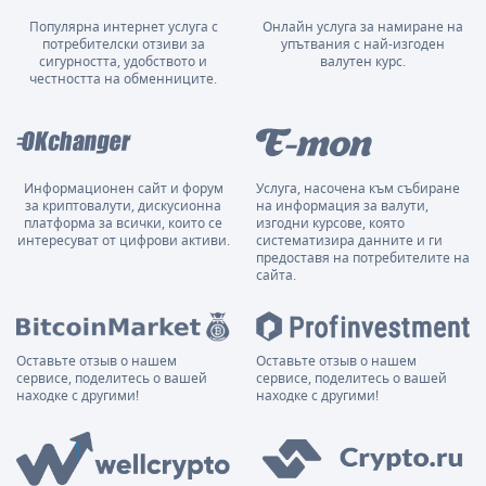
Популярна интернет услуга с
Онлайн услуга за намиране на
потребителски отзиви за
упътвания с най-изгоден
сигурността, удобството и
валутен курс.
честността на обменниците.
Информационен сайт и форум
Услуга, насочена към събиране
за криптовалути, дискусионна
на информация за валути,
платформа за всички, които се
изгодни курсове, която
интересуват от цифрови активи.
систематизира данните и ги
предоставя на потребителите на
сайта.
Оставьте отзыв о нашем
Оставьте отзыв о нашем
сервисе, поделитесь о вашей
сервисе, поделитесь о вашей
находке с другими!
находке с другими!