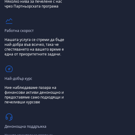
Няколко нива за печелене с нас
чрез Партньорската програма
Работна скорост
Нашата услуга се стреми да бъде
най-добра във всичко, така че
спестяването на вашето време е
една от приоритетните задачи.
Най-добър курс
Ние наблюдаваме пазара на
финансови активи денонощно и
предоставяме само подходящи и
печеливши курсове
Денонощна поддръжка