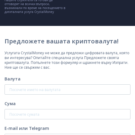
Нашите служители са готови да
отговорят на всички въпроси,
възникнали по време на посещението в
дигиталната услуга CrystalMoney
Предложете вашата криптовалута!
Услугата CrystalMoney не може да предложи цифровата валута, която
ви интересува? Опитайте специална услуга Предложете своята
криптовалута. Попълнете този формуляр и щракнете върху Изпрати.
Ние ще се свържем с вас.
Валута
Сума
E-mail или Telegram