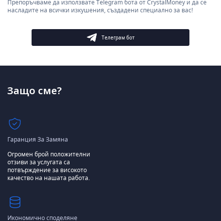
Препоръчваме да използвате Telegram бота от CrystalMoney и да се
насладите на всички изкушения, създадени специално за вас!
Телеграм бот
Защо сме?
Гаранция За Замяна
Огромен брой положителни
отзиви за услугата са
потвърждение за високото
качество на нашата работа.
Икономично споделяне