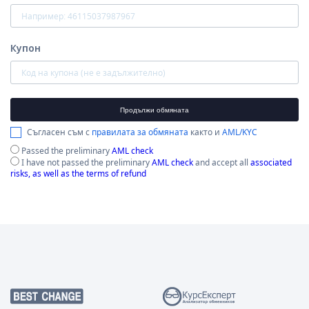
Купон
Продължи обмяната
Съгласен съм с
правилата за обмяната
както и
AML/KYC
Passed the preliminary
AML check
I have not passed the preliminary
AML check
and accept all
associated
risks, as well as the terms of refund