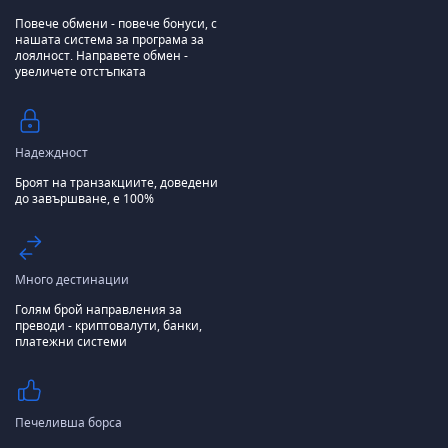
Повече обмени - повече бонуси, с
нашата система за програма за
лоялност.
Направете обмен -
увеличете отстъпката
Надеждност
Броят на транзакциите, доведени
до завършване, е 100%
Много дестинации
Голям брой направления за
преводи - криптовалути, банки,
платежни системи
Печеливша борса