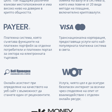
цяло. Той поддържа различни
обмяна на валути в системата,
езикови местоположения и има
която има повече от 20 вида
високо ниво на доверие в
методи на плащане,
крипто общността.
включително криптовалути.
Платежна система, която
Транснационална корпорация,
съчетава функциите на
предоставяща услуги като най-
платежен портфейл за отделни
популярната платежна система
потребители и платежен портал
в света.
за сектора на електронната
търговия.
Онлайн асистент при
Услуга, чиято цел е да осигури
определяне на качеството на
безопасен интернет за всички
уеб сайт с възможност да
чрез споделяне на опит от
станете един от рецензентите.
взаимодействие с отделен
онлайн ресурс.