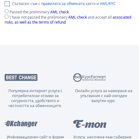
Съгласен съм с
правилата за обмяната
както и
AML/KYC
Passed the preliminary
AML check
I have not passed the preliminary
AML check
and accept all
associated
risks, as well as the terms of refund
Популярна интернет услуга с
Онлайн услуга за намиране на
потребителски отзиви за
упътвания с най-изгоден
сигурността, удобството и
валутен курс.
честността на обменниците.
Информационен сайт и форум
Услуга, насочена към събиране