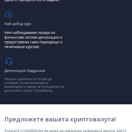
Най-добър курс
Ние наблюдаваме пазара на
финансови активи денонощно и
предоставяме само подходящи и
печеливши курсове
Денонощна поддръжка
Нашите служители са готови да
отговорят на всички въпроси,
възникнали по време на посещението в
дигиталната услуга CrystalMoney
Предложете вашата криптовалута!
Услугата CrystalMoney не може да предложи цифровата валута, която