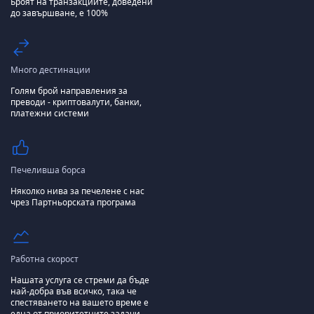
Броят на транзакциите, доведени
до завършване, е 100%
Много дестинации
Голям брой направления за
преводи - криптовалути, банки,
платежни системи
Печеливша борса
Няколко нива за печелене с нас
чрез Партньорската програма
Работна скорост
Нашата услуга се стреми да бъде
най-добра във всичко, така че
спестяването на вашето време е
една от приоритетните задачи.