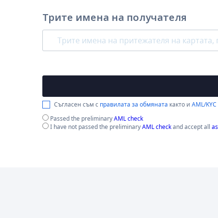
Трите имена на получателя
Съгласен съм с
правилата за обмяната
както и
AML/KYC
Passed the preliminary
AML check
I have not passed the preliminary
AML check
and accept all
as