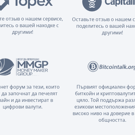
те отзыв о нашем сервисе,
Оставьте отзыв о нашем с
итесь о вашей находке с
поделитесь о вашей нах
другими!
другими!
нет форум за тези, които
Първият официален фор
 да започнат да печелят
биткойн и криптовалутит
айн и да инвестират в
цяло. Той поддържа ра
цифрови валути.
езикови местоположения
високо ниво на доверие в
общността.