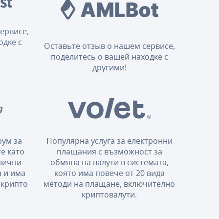
ервисе,
одке с
Оставьте отзыв о нашем сервисе,
поделитесь о вашей находке с
другими!
ум за
Популярна услуга за електронни
е като
плащания с възможност за
злични
обмяна на валути в системата,
 и има
която има повече от 20 вида
 крипто
методи на плащане, включително
криптовалути.