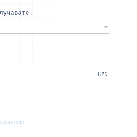
лучавате
UZS