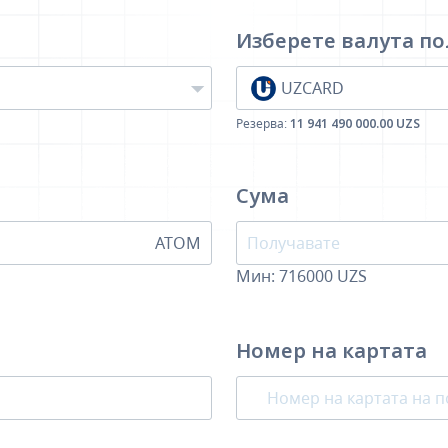
Изберете валута
по
UZCARD
Резерва:
11 941 490 000.00 UZS
Сума
ATOM
Мин:
716000
UZS
Номер на картата