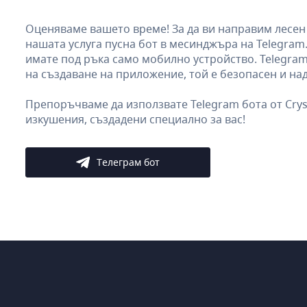
Оценяваме вашето време! За да ви направим лесен 
нашата услуга пусна бот в месинджъра на Telegram
имате под ръка само мобилно устройство. Telegram
на създаване на приложение, той е безопасен и на
Препоръчваме да използвате Telegram бота от Crys
изкушения, създадени специално за вас!
Телеграм бот