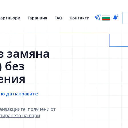
0
партньори
Гаранция
FAQ
Контакти
в замяна
 без
ения
но да направите
анзакциите, получени от
зпирането на пари