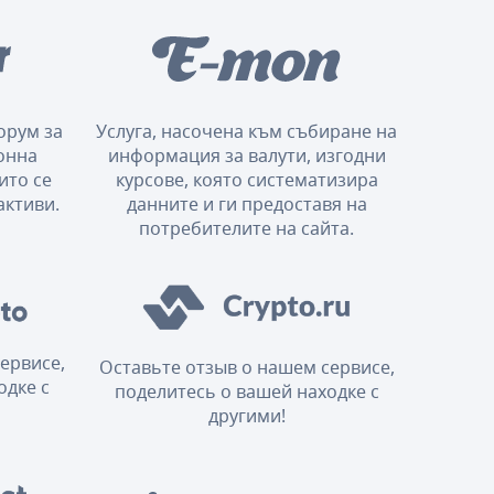
орум за
Услуга, насочена към събиране на
онна
информация за валути, изгодни
ито се
курсове, която систематизира
активи.
данните и ги предоставя на
потребителите на сайта.
ервисе,
Оставьте отзыв о нашем сервисе,
одке с
поделитесь о вашей находке с
другими!