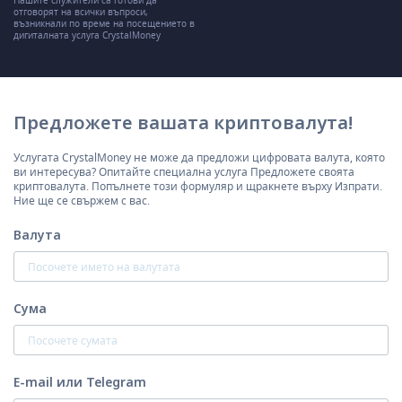
Нашите служители са готови да
отговорят на всички въпроси,
възникнали по време на посещението в
дигиталната услуга CrystalMoney
Предложете вашата криптовалута!
Услугата CrystalMoney не може да предложи цифровата валута, която
ви интересува? Опитайте специална услуга Предложете своята
криптовалута. Попълнете този формуляр и щракнете върху Изпрати.
Ние ще се свържем с вас.
Валута
Сума
E-mail или Telegram