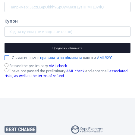
Купон
Продължи обмяната
Съгласен съм с
правилата за обмяната
както и
AML/KYC
Passed the preliminary
AML check
I have not passed the preliminary
AML check
and accept all
associated
risks, as well as the terms of refund