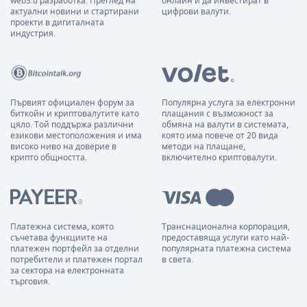
web3.0 разработка. Преглед на
онлайн и да инвестират в
актуални новини и стартирани
цифрови валути.
проекти в дигиталната
индустрия.
Първият официален форум за
Популярна услуга за електронни
биткойн и криптовалутите като
плащания с възможност за
цяло. Той поддържа различни
обмяна на валути в системата,
езикови местоположения и има
която има повече от 20 вида
високо ниво на доверие в
методи на плащане,
крипто общността.
включително криптовалути.
Платежна система, която
Транснационална корпорация,
съчетава функциите на
предоставяща услуги като най-
платежен портфейл за отделни
популярната платежна система
потребители и платежен портал
в света.
за сектора на електронната
търговия.