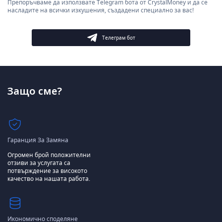
Препоръчваме да използвате Telegram бота от CrystalMoney и да се
насладите на всички изкушения, създадени специално за вас!
Телеграм бот
Защо сме?
Гаранция За Замяна
Огромен брой положителни
отзиви за услугата са
потвърждение за високото
качество на нашата работа.
Икономично споделяне