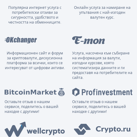
Популярна интернет услуга с
Онлайн услуга за намиране на
потребителски отзиви за
упътвания с най-изгоден
сигурността, удобството и
валутен курс.
честността на обменниците.
Информационен сайт и форум
Услуга, насочена към събиране
за криптовалути, дискусионна
на информация за валути,
платформа за всички, които се
изгодни курсове, която
интересуват от цифрови активи.
систематизира данните и ги
предоставя на потребителите на
сайта.
Оставьте отзыв о нашем
Оставьте отзыв о нашем
сервисе, поделитесь о вашей
сервисе, поделитесь о вашей
находке с другими!
находке с другими!