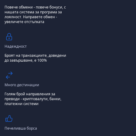
Повече обмени - повече бонуси, с
нашата система за програма за
лоялност.
Направете обмен -
увеличете отстъпката
Надеждност
Броят на транзакциите, доведени
до завършване, е 100%
Много дестинации
Голям брой направления за
преводи - криптовалути, банки,
платежни системи
Печеливша борса