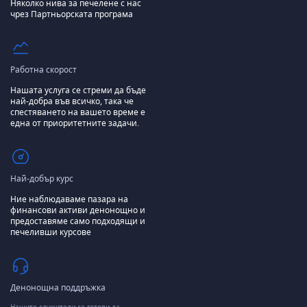
Няколко нива за печелене с нас
чрез Партньорската програма
Работна скорост
Нашата услуга се стреми да бъде
най-добра във всичко, така че
спестяването на вашето време е
една от приоритетните задачи.
Най-добър курс
Ние наблюдаваме пазара на
финансови активи денонощно и
предоставяме само подходящи и
печеливши курсове
Денонощна поддръжка