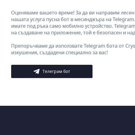
Оценяваме вашето време! За да ви направим лесен 
нашата услуга пусна бот в месинджъра на Telegram
имате под ръка само мобилно устройство. Telegram
на създаване на приложение, той е безопасен и на
Препоръчваме да използвате Telegram бота от Crys
изкушения, създадени специално за вас!
Телеграм бот