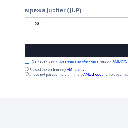
мрежа Jupiter (JUP)
Съгласен съм с
правилата за обмяната
както и
AML/KYC
Passed the preliminary
AML check
I have not passed the preliminary
AML check
and accept all
as