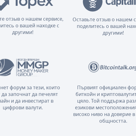
те отзыв о нашем сервисе,
Оставьте отзыв о нашем с
итесь о вашей находке с
поделитесь о вашей нах
другими!
другими!
нет форум за тези, които
Първият официален фор
 да започнат да печелят
биткойн и криптовалутит
айн и да инвестират в
цяло. Той поддържа ра
цифрови валути.
езикови местоположения
високо ниво на доверие в
общността.