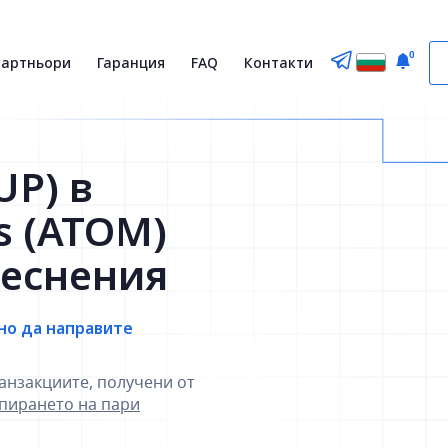
0
партньори
Гаранция
FAQ
Контакти
UP) в
s (ATOM)
теснения
но да направите
анзакциите, получени от
зпирането на пари