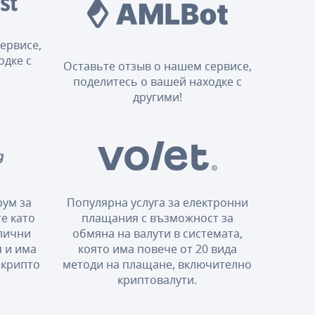
ервисе,
одке с
Оставьте отзыв о нашем сервисе,
поделитесь о вашей находке с
другими!
ум за
Популярна услуга за електронни
е като
плащания с възможност за
злични
обмяна на валути в системата,
 и има
която има повече от 20 вида
 крипто
методи на плащане, включително
криптовалути.