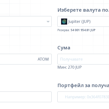
Изберете валута
по
Jupiter (JUP)
Резерва:
54 001 954.81 JUP
Сума
ATOM
Мин:
270
JUP
Портфейл за получ