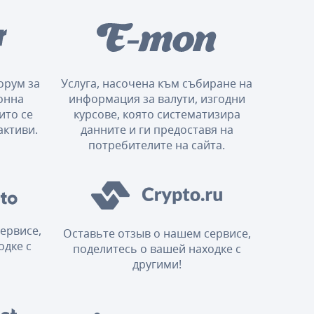
орум за
Услуга, насочена към събиране на
онна
информация за валути, изгодни
ито се
курсове, която систематизира
активи.
данните и ги предоставя на
потребителите на сайта.
ервисе,
Оставьте отзыв о нашем сервисе,
одке с
поделитесь о вашей находке с
другими!