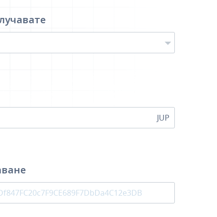
лучавате
JUP
аване