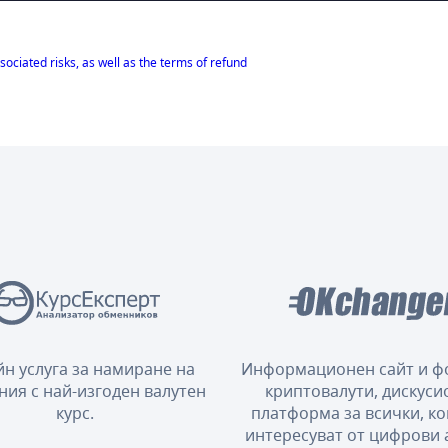
sociated risks, as well as the terms of refund
н услуга за намиране на
Информационен сайт и ф
ния с най-изгоден валутен
криптовалути, дискуси
курс.
платформа за всички, ко
интересуват от цифрови 