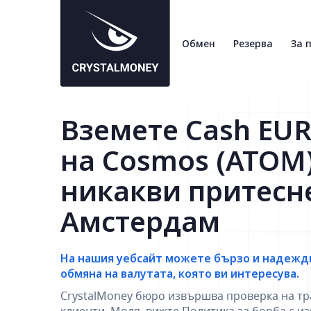
Обмен
Резерва
За 
Вземете Cash EUR
на Cosmos (ATOM)
никакви притесн
Амстердам
На нашия уебсайт можете бързо и надежд
обмяна на валутата, която ви интересува.
CrystalMoney бюро извършва проверка на тр