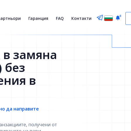
0
партньори
Гаранция
FAQ
Контакти
 в замяна
 без
ения в
но да направите
анзакциите, получени от