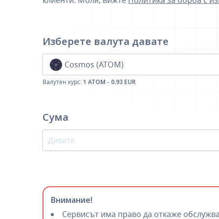
клиенти. Моля, вижте
Политика за борба с и
Изберете валута
давате
Cosmos (ATOM)
Валутен курс:
1 ATOM - 0.93 EUR
Сума
Внимание!
Сервисът има право да откаже обслужва