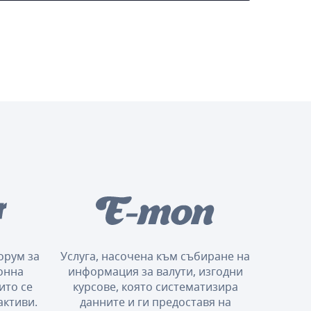
орум за
Услуга, насочена към събиране на
онна
информация за валути, изгодни
ито се
курсове, която систематизира
активи.
данните и ги предоставя на