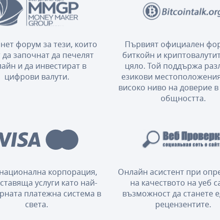
нет форум за тези, които
Първият официален фор
 да започнат да печелят
биткойн и криптовалутит
айн и да инвестират в
цяло. Той поддържа ра
цифрови валути.
езикови местоположения
високо ниво на доверие в
общността.
национална корпорация,
Онлайн асистент при опр
ставяща услуги като най-
на качеството на уеб с
рната платежна система в
възможност да станете е
света.
рецензентите.