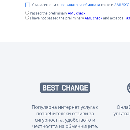
Съгласен съм с
правилата за обмяната
както и
AML/KYC
Passed the preliminary
AML check
I have not passed the preliminary
AML check
and accept all
as
Популярна интернет услуга с
Онлай
потребителски отзиви за
упътва
сигурността, удобството и
честността на обменниците.