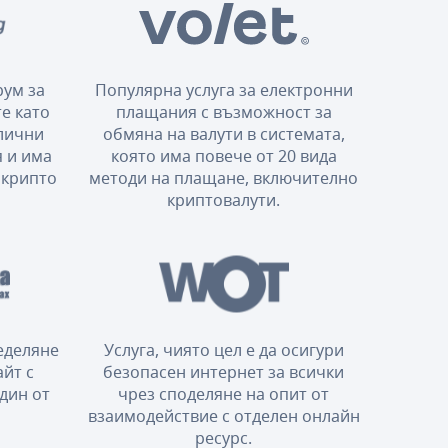
ум за
Популярна услуга за електронни
е като
плащания с възможност за
злични
обмяна на валути в системата,
 и има
която има повече от 20 вида
 крипто
методи на плащане, включително
криптовалути.
еделяне
Услуга, чиято цел е да осигури
айт с
безопасен интернет за всички
дин от
чрез споделяне на опит от
взаимодействие с отделен онлайн
ресурс.