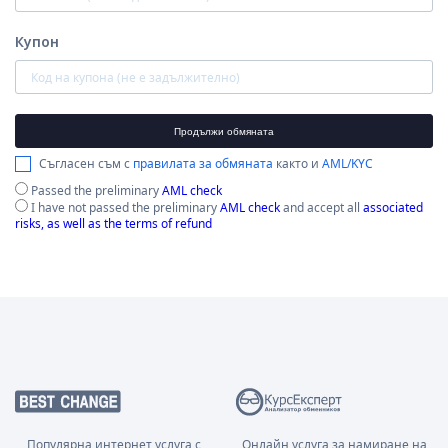
Купон
Продължи обмяната
Съгласен съм с
правилата за обмяната
както и
AML/KYC
Passed the preliminary
AML check
I have not passed the preliminary
AML check
and accept all
associated
risks, as well as the terms of refund
Популярна интернет услуга с
Онлайн услуга за намиране на