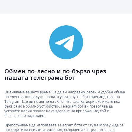
Обмен по-лесно и по-бързо чрез
нашата телеграма бот
Оценяваме вашето време! За да ви направим лесен и удобен обмен
на електронни валути, нашата услуга пусна бот в месинджъра на
Telegram. Ще ви помогне да сключите сделка, дори ако имате под
ръка само мобилно устройство. Telegram бот ви позволява да
ускорите целия процес на създаване на приложение, той е
безопасен и надежден.
Препоръчваме да използвате Telegram бота от CrystalMoney и да се
насладите на всички изкушения, създадени специално за вас!