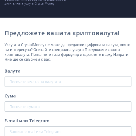
дигиталната услуга CrystalMoney
Предложете вашата криптовалута!
Услугата CrystalMoney не може да предложи цифровата валута, която
ви интересува? Опитайте специална услуга Предложете своята
криптовалута. Попълнете този формуляр и щракнете върху Изпрати.
Ние ще се свържем с вас.
Валута
Сума
E-mail или Telegram