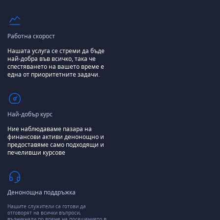
Работна скорост
Нашата услуга се стреми да бъде
най-добра във всичко, така че
спестяването на вашето време е
една от приоритетните задачи.
Най-добър курс
Ние наблюдаваме пазара на
финансови активи денонощно и
предоставяме само подходящи и
печеливши курсове
Денонощна поддръжка
Нашите служители са готови да
отговорят на всички въпроси,
възникнали по време на посещението в