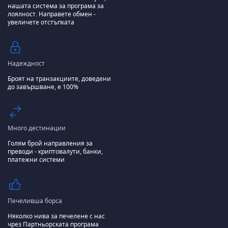
нашата система за програма за
лоялност.
Направете обмен -
увеличете отстъпката
Надеждност
Броят на транзакциите, доведени
до завършване, е 100%
Много дестинации
Голям брой направления за
преводи - криптовалути, банки,
платежни системи
Печеливша борса
Няколко нива за печелене с нас
чрез Партньорската програма