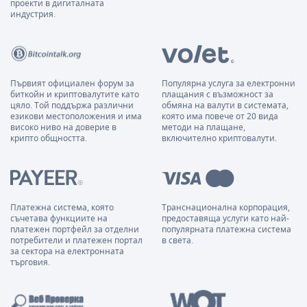
проекти в дигиталната
индустрия.
Първият официален форум за
Популярна услуга за електронни
биткойн и криптовалутите като
плащания с възможност за
цяло. Той поддържа различни
обмяна на валути в системата,
езикови местоположения и има
която има повече от 20 вида
високо ниво на доверие в
методи на плащане,
крипто общността.
включително криптовалути.
Платежна система, която
Транснационална корпорация,
съчетава функциите на
предоставяща услуги като най-
платежен портфейл за отделни
популярната платежна система
потребители и платежен портал
в света.
за сектора на електронната
търговия.