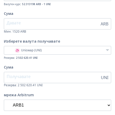
Валутен курс:
52.313198 ARB - 1 UNI
Сума
ARB
Мин:
1520
ARB
Изберете валута
получавате
Uniswap (UNI)
Резерва:
2 502 620.41 UNI
Сума
UNI
Резерва: 2 502 620.41 UNI
мрежа Arbitrum