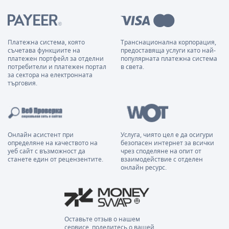
Платежна система, която
Транснационална корпорация,
съчетава функциите на
предоставяща услуги като най-
платежен портфейл за отделни
популярната платежна система
потребители и платежен портал
в света.
за сектора на електронната
търговия.
Онлайн асистент при
Услуга, чиято цел е да осигури
определяне на качеството на
безопасен интернет за всички
уеб сайт с възможност да
чрез споделяне на опит от
станете един от рецензентите.
взаимодействие с отделен
онлайн ресурс.
Оставьте отзыв о нашем
сервисе, поделитесь о вашей