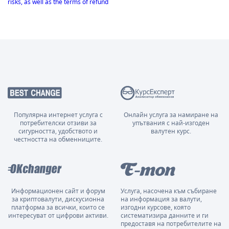
risks, as well as the terms of refund
Популярна интернет услуга с
Онлайн услуга за намиране на
потребителски отзиви за
упътвания с най-изгоден
сигурността, удобството и
валутен курс.
честността на обменниците.
Информационен сайт и форум
Услуга, насочена към събиране
за криптовалути, дискусионна
на информация за валути,
платформа за всички, които се
изгодни курсове, която
интересуват от цифрови активи.
систематизира данните и ги
предоставя на потребителите на