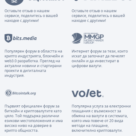
Оставьте отзыв о нашем
Оставьте отзыв о нашем
сервисе, поделитесь о вашей
сервисе, поделитесь о вашей
находке с другими!
находке с другими!
Популярен форум в областта на
Интернет форум за тези, които
крипто индустрията, блокчейн и
искат да започнат да печелят
web3.0 разработка. Преглед на
онлайн и да инвестират в
актуални новини и стартирани
цифрови валути.
проекти в дигиталната
индустрия.
Първият официален форум за
Популярна услуга за електронни
биткойн и криптовалутите като
плащания с възможност за
цяло. Той поддържа различни
обмяна на валути в системата,
езикови местоположения и има
която има повече от 20 вида
високо ниво на доверие в
методи на плащане,
крипто общността.
включително криптовалути.