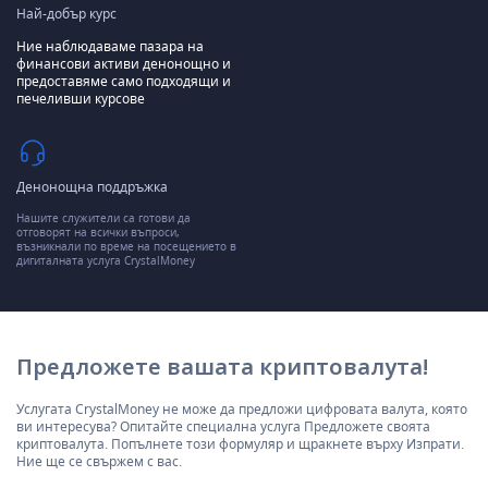
Най-добър курс
Ние наблюдаваме пазара на
финансови активи денонощно и
предоставяме само подходящи и
печеливши курсове
Денонощна поддръжка
Нашите служители са готови да
отговорят на всички въпроси,
възникнали по време на посещението в
дигиталната услуга CrystalMoney
Предложете вашата криптовалута!
Услугата CrystalMoney не може да предложи цифровата валута, която
ви интересува? Опитайте специална услуга Предложете своята
криптовалута. Попълнете този формуляр и щракнете върху Изпрати.
Ние ще се свържем с вас.