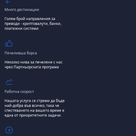
Много дестинации
Голям брой направления за
преводи - криптовалути, банки,
платежни системи
Печеливша борса
Няколко нива за печелене с нас
чрез Партньорската програма
Работна скорост
Нашата услуга се стреми да бъде
най-добра във всичко, така че
спестяването на вашето време е
една от приоритетните задачи.