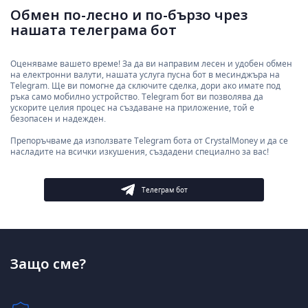
Обмен по-лесно и по-бързо чрез
нашата телеграма бот
Оценяваме вашето време! За да ви направим лесен и удобен обмен
на електронни валути, нашата услуга пусна бот в месинджъра на
Telegram. Ще ви помогне да сключите сделка, дори ако имате под
ръка само мобилно устройство. Telegram бот ви позволява да
ускорите целия процес на създаване на приложение, той е
безопасен и надежден.
Препоръчваме да използвате Telegram бота от CrystalMoney и да се
насладите на всички изкушения, създадени специално за вас!
Телеграм бот
Защо сме?