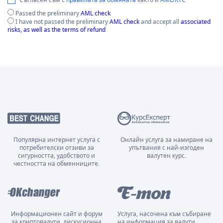
Passed the preliminary
AML check
I have not passed the preliminary
AML check
and accept all
associated
risks, as well as the terms of refund
Популярна интернет услуга с
Онлайн услуга за намиране на
потребителски отзиви за
упътвания с най-изгоден
сигурността, удобството и
валутен курс.
честността на обменниците.
Информационен сайт и форум
Услуга, насочена към събиране
за криптовалути, дискусионна
на информация за валути,