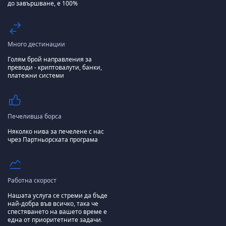
до завършване, е 100%
Много дестинации
Голям брой направления за
преводи - криптовалути, банки,
платежни системи
Печеливша борса
Няколко нива за печелене с нас
чрез Партньорската програма
Работна скорост
Нашата услуга се стреми да бъде
най-добра във всичко, така че
спестяването на вашето време е
една от приоритетните задачи.