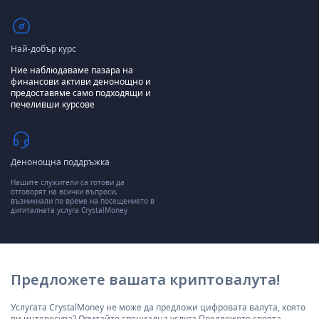
Най-добър курс
Ние наблюдаваме пазара на
финансови активи денонощно и
предоставяме само подходящи и
печеливши курсове
Денонощна поддръжка
Нашите служители са готови да
отговорят на всички въпроси,
възникнали по време на посещението в
дигиталната услуга CrystalMoney
Предложете вашата криптовалута!
Услугата CrystalMoney не може да предложи цифровата валута, която
ви интересува? Опитайте специална услуга Предложете своята