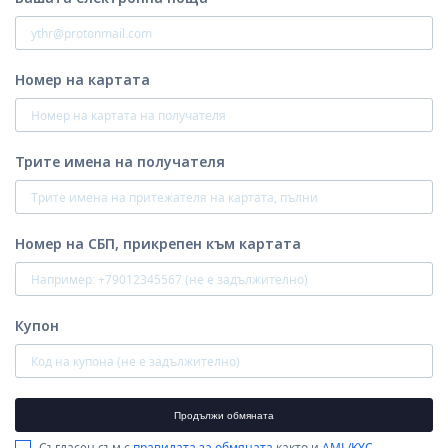
Номер на картата
Трите имена на получателя
Номер на СБП, прикрепен към картата
Купон
Продължи обмяната
Съгласен съм с
правилата за обмяната
както и
AML/KYC