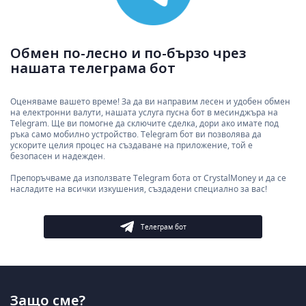
Обмен по-лесно и по-бързо чрез
нашата телеграма бот
Оценяваме вашето време! За да ви направим лесен и удобен обмен
на електронни валути, нашата услуга пусна бот в месинджъра на
Telegram. Ще ви помогне да сключите сделка, дори ако имате под
ръка само мобилно устройство. Telegram бот ви позволява да
ускорите целия процес на създаване на приложение, той е
безопасен и надежден.
Препоръчваме да използвате Telegram бота от CrystalMoney и да се
насладите на всички изкушения, създадени специално за вас!
Телеграм бот
Защо сме?