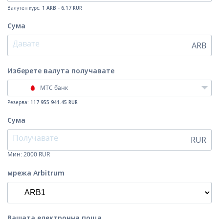
Валутен курс:
1 ARB - 6.17 RUR
Сума
ARB
Изберете валута
получавате
МТС банк
Резерва:
117 955 941.45 RUR
Сума
RUR
Мин:
2000
RUR
мрежа Arbitrum
Вашата електронна поща