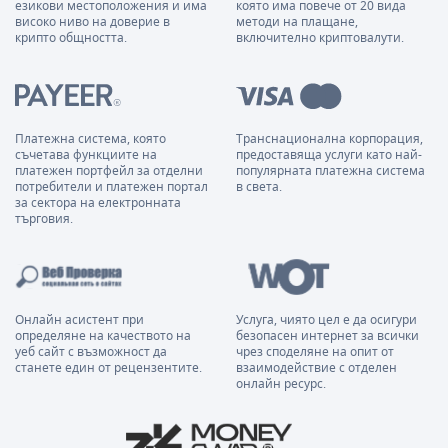
езикови местоположения и има
която има повече от 20 вида
високо ниво на доверие в
методи на плащане,
крипто общността.
включително криптовалути.
Платежна система, която
Транснационална корпорация,
съчетава функциите на
предоставяща услуги като най-
платежен портфейл за отделни
популярната платежна система
потребители и платежен портал
в света.
за сектора на електронната
търговия.
Онлайн асистент при
Услуга, чиято цел е да осигури
определяне на качеството на
безопасен интернет за всички
уеб сайт с възможност да
чрез споделяне на опит от
станете един от рецензентите.
взаимодействие с отделен
онлайн ресурс.