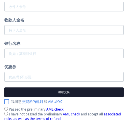
收款人全名
银行名称
优惠券
继续交换
我同意
交易所的规则
和
AML/KYC
Passed the preliminary
AML check
I have not passed the preliminary
AML check
and accept all
associated
risks, as well as the terms of refund