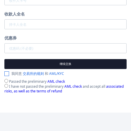
收款人全名
优惠券
继续交换
我同意
交易所的规则
和
AML/KYC
Passed the preliminary
AML check
I have not passed the preliminary
AML check
and accept all
associated
risks, as well as the terms of refund