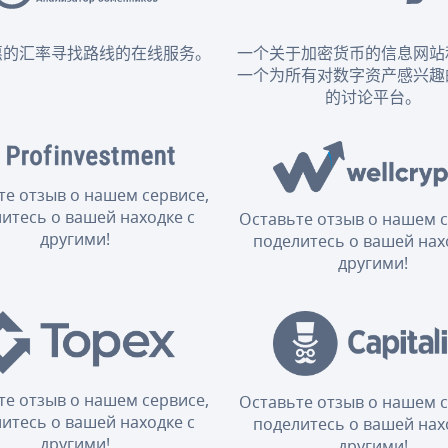
惠的汇率寻找路线的在线服务。
一个关于加密货币的信息网站
一个为所有对数字资产感兴趣
的讨论平台。
те отзыв о нашем сервисе,
итесь о вашей находке с
Оставьте отзыв о нашем с
другими!
поделитесь о вашей нах
другими!
те отзыв о нашем сервисе,
Оставьте отзыв о нашем с
итесь о вашей находке с
поделитесь о вашей нах
другими!
другими!