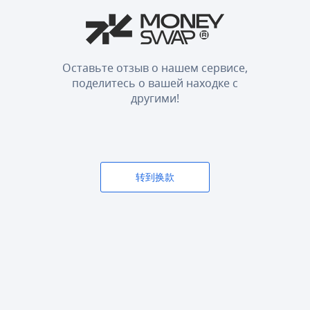
Оставьте отзыв о нашем сервисе,
поделитесь о вашей находке с
другими!
转到换款