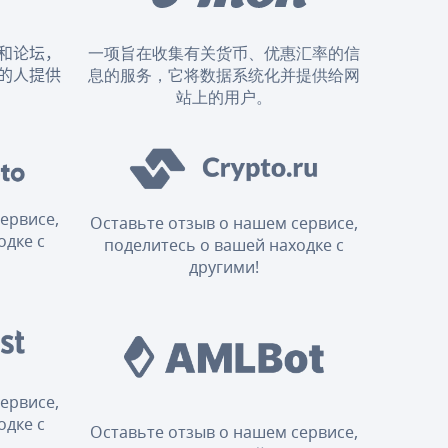
和论坛，
一项旨在收集有关货币、优惠汇率的信
的人提供
息的服务，它将数据系统化并提供给网
站上的用户。
ервисе,
Оставьте отзыв о нашем сервисе,
одке с
поделитесь о вашей находке с
другими!
ервисе,
одке с
Оставьте отзыв о нашем сервисе,