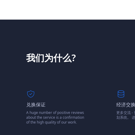
我们为什么?
兑换保证
经济交
A huge number of positive reviews
更多交流 
about the service is a confirmation
划系统。 进
of the high quality of our work.