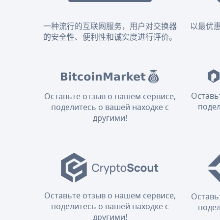
一种流行的互联网服务，用户对交换器
以最优
的安全性、便利性和诚实度进行评价。
Оставь
Оставьте отзыв о нашем сервисе,
подел
поделитесь о вашей находке с
другими!
Оставьте отзыв о нашем сервисе,
Оставь
поделитесь о вашей находке с
подел
другими!