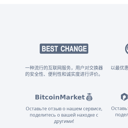
一种流行的互联网服务，用户对交换器
以最优
的安全性、便利性和诚实度进行评价。
Оставь
Оставьте отзыв о нашем сервисе,
подел
поделитесь о вашей находке с
другими!