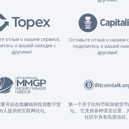
те отзыв о нашем сервисе,
Оставьте отзыв о нашем с
итесь о вашей находке с
поделитесь о вашей нах
другими!
другими!
想要开始在线赚钱和投资数字货
第一个关于比特币和加密货币
的人提供的互联网论坛。
坛。 它支持各种语言位置，
社区中具有高度信任