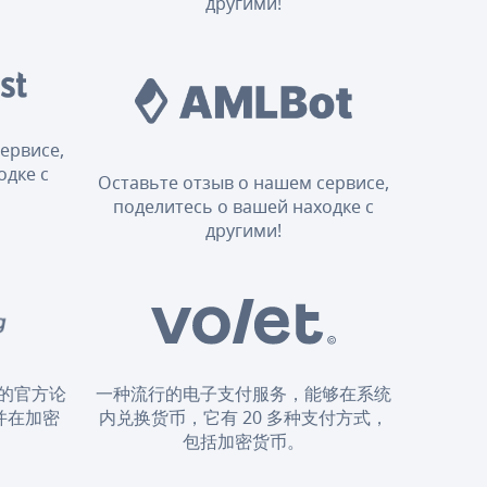
другими!
ервисе,
одке с
Оставьте отзыв о нашем сервисе,
поделитесь о вашей находке с
другими!
的官方论
一种流行的电子支付服务，能够在系统
并在加密
内兑换货币，它有 20 多种支付方式，
。
包括加密货币。