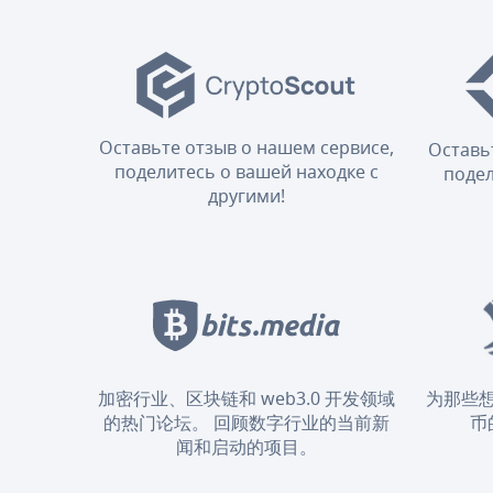
Оставьте отзыв о нашем сервисе,
Оставь
поделитесь о вашей находке с
подел
другими!
加密行业、区块链和 web3.0 开发领域
为那些
的热门论坛。 回顾数字行业的当前新
币
闻和启动的项目。