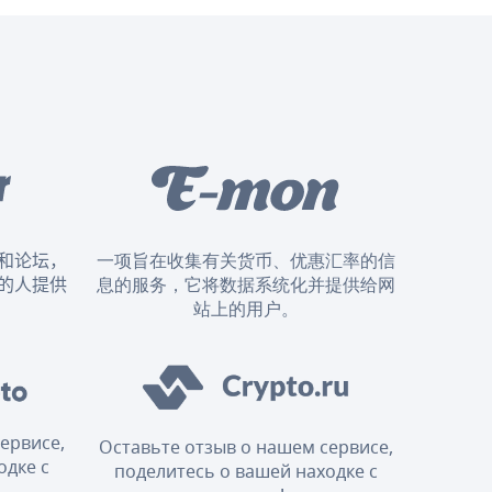
和论坛，
一项旨在收集有关货币、优惠汇率的信
的人提供
息的服务，它将数据系统化并提供给网
站上的用户。
ервисе,
Оставьте отзыв о нашем сервисе,
одке с
поделитесь о вашей находке с