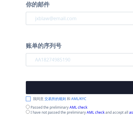
你的邮件
账单的序列号
我同意
交易所的规则
和
AML/KYC
Passed the preliminary
AML check
I have not passed the preliminary
AML check
and accept all
as