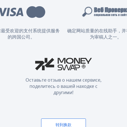
球最受欢迎的支付系统提供服务
确定网站质量的在线助手，并
的跨国公司。
为审稿人之一。
Оставьте отзыв о нашем сервисе,
поделитесь о вашей находке с
другими!
转到换款