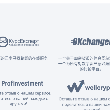
惠的汇率寻找路线的在线服务。
一个关于加密货币的信息网站
一个为所有对数字资产感兴趣
的讨论平台。
те отзыв о нашем сервисе,
итесь о вашей находке с
Оставьте отзыв о нашем с
другими!
поделитесь о вашей нах
другими!