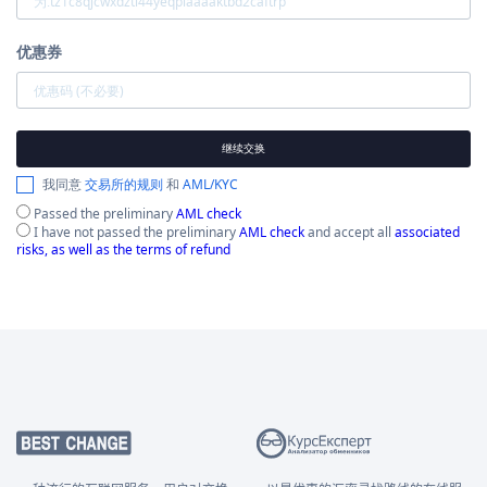
优惠券
继续交换
我同意
交易所的规则
和
AML/KYC
Passed the preliminary
AML check
I have not passed the preliminary
AML check
and accept all
associated
risks, as well as the terms of refund