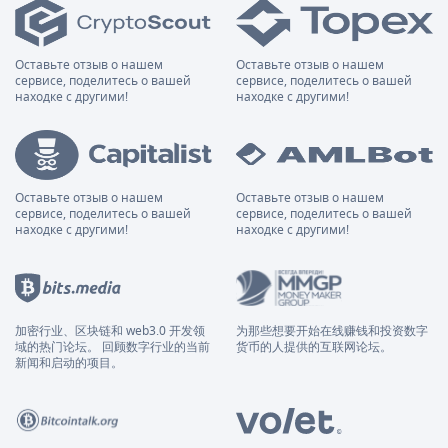
Оставьте отзыв о нашем
Оставьте отзыв о нашем
сервисе, поделитесь о вашей
сервисе, поделитесь о вашей
находке с другими!
находке с другими!
Оставьте отзыв о нашем
Оставьте отзыв о нашем
сервисе, поделитесь о вашей
сервисе, поделитесь о вашей
находке с другими!
находке с другими!
加密行业、区块链和 web3.0 开发领
为那些想要开始在线赚钱和投资数字
域的热门论坛。 回顾数字行业的当前
货币的人提供的互联网论坛。
新闻和启动的项目。