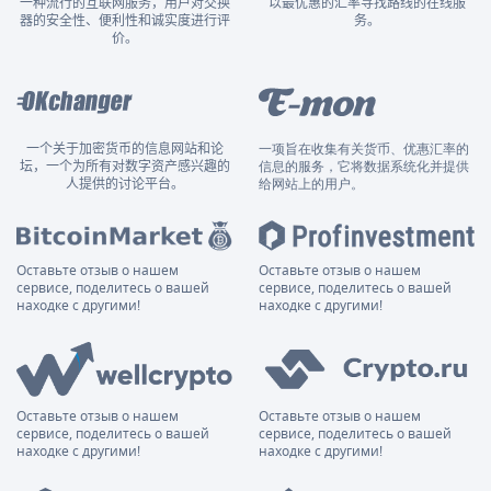
一种流行的互联网服务，用户对交换
以最优惠的汇率寻找路线的在线服
器的安全性、便利性和诚实度进行评
务。
价。
一个关于加密货币的信息网站和论
一项旨在收集有关货币、优惠汇率的
坛，一个为所有对数字资产感兴趣的
信息的服务，它将数据系统化并提供
人提供的讨论平台。
给网站上的用户。
Оставьте отзыв о нашем
Оставьте отзыв о нашем
сервисе, поделитесь о вашей
сервисе, поделитесь о вашей
находке с другими!
находке с другими!
Оставьте отзыв о нашем
Оставьте отзыв о нашем
сервисе, поделитесь о вашей
сервисе, поделитесь о вашей
находке с другими!
находке с другими!