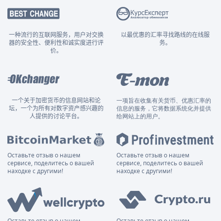
一种流行的互联网服务，用户对交换
以最优惠的汇率寻找路线的在线服
器的安全性、便利性和诚实度进行评
务。
价。
一个关于加密货币的信息网站和论
一项旨在收集有关货币、优惠汇率的
坛，一个为所有对数字资产感兴趣的
信息的服务，它将数据系统化并提供
人提供的讨论平台。
给网站上的用户。
Оставьте отзыв о нашем
Оставьте отзыв о нашем
сервисе, поделитесь о вашей
сервисе, поделитесь о вашей
находке с другими!
находке с другими!
Оставьте отзыв о нашем
Оставьте отзыв о нашем