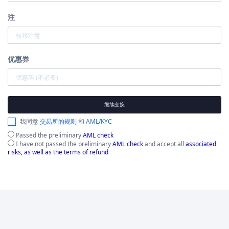
注
优惠券
继续交换
我同意
交易所的规则
和
AML/KYC
Passed the preliminary
AML check
I have not passed the preliminary
AML check
and accept all
associated
risks, as well as the terms of refund