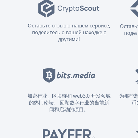
Оставьте отзыв о нашем сервисе,
Оставь
поделитесь о вашей находке с
подел
другими!
加密行业、区块链和 web3.0 开发领域
为那些
的热门论坛。 回顾数字行业的当前新
币
闻和启动的项目。