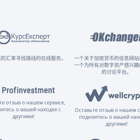
惠的汇率寻找路线的在线服务。
一个关于加密货币的信息网站
一个为所有对数字资产感兴趣
的讨论平台。
те отзыв о нашем сервисе,
итесь о вашей находке с
Оставьте отзыв о нашем с
другими!
поделитесь о вашей нах
другими!