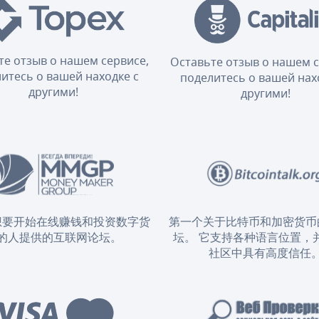
те отзыв о нашем сервисе,
Оставьте отзыв о нашем с
итесь о вашей находке с
поделитесь о вашей нах
другими!
другими!
想要开始在线赚钱和投资数字货
第一个关于比特币和加密货币
的人提供的互联网论坛。
坛。 它支持各种语言位置，
社区中具有高度信任