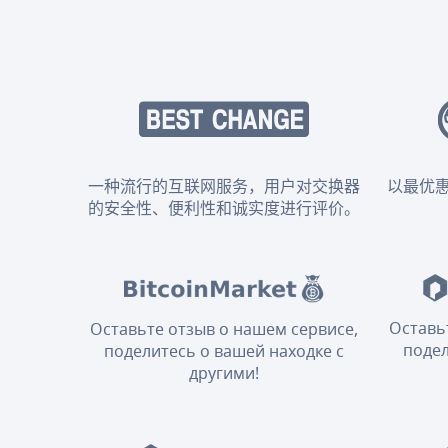
一种流行的互联网服务，用户对交换器
以最优
的安全性、便利性和诚实度进行评价。
Оставь
Оставьте отзыв о нашем сервисе,
подел
поделитесь о вашей находке с
другими!