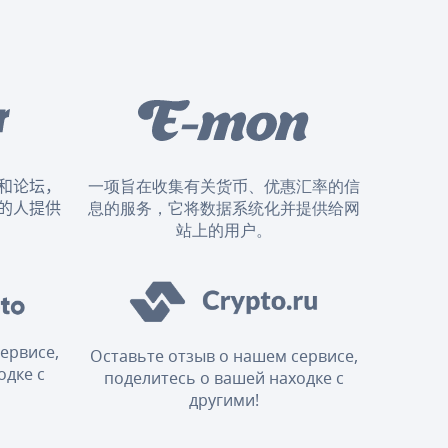
和论坛，
一项旨在收集有关货币、优惠汇率的信
的人提供
息的服务，它将数据系统化并提供给网
站上的用户。
ервисе,
Оставьте отзыв о нашем сервисе,
одке с
поделитесь о вашей находке с
другими!