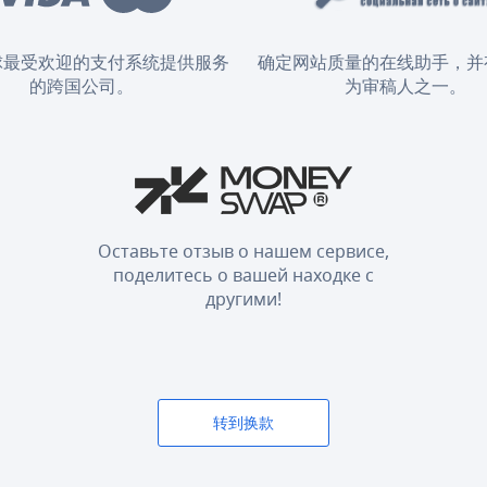
球最受欢迎的支付系统提供服务
确定网站质量的在线助手，并
的跨国公司。
为审稿人之一。
Оставьте отзыв о нашем сервисе,
поделитесь о вашей находке с
другими!
转到换款