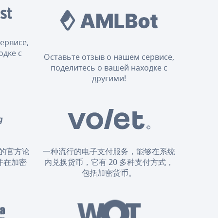
ервисе,
одке с
Оставьте отзыв о нашем сервисе,
поделитесь о вашей находке с
другими!
的官方论
一种流行的电子支付服务，能够在系统
并在加密
内兑换货币，它有 20 多种支付方式，
。
包括加密货币。