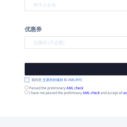
优惠券
我同意
交易所的规则
和
AML/KYC
Passed the preliminary
AML check
I have not passed the preliminary
AML check
and accept all
as