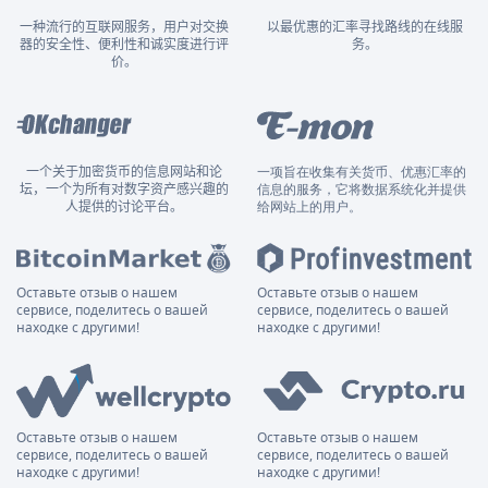
一种流行的互联网服务，用户对交换
以最优惠的汇率寻找路线的在线服
器的安全性、便利性和诚实度进行评
务。
价。
一个关于加密货币的信息网站和论
一项旨在收集有关货币、优惠汇率的
坛，一个为所有对数字资产感兴趣的
信息的服务，它将数据系统化并提供
人提供的讨论平台。
给网站上的用户。
Оставьте отзыв о нашем
Оставьте отзыв о нашем
сервисе, поделитесь о вашей
сервисе, поделитесь о вашей
находке с другими!
находке с другими!
Оставьте отзыв о нашем
Оставьте отзыв о нашем
сервисе, поделитесь о вашей
сервисе, поделитесь о вашей
находке с другими!
находке с другими!