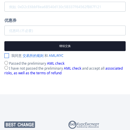
优惠券
继续交换
我同意
交易所的规则
和
AML/KYC
Passed the preliminary
AML check
I have not passed the preliminary
AML check
and accept all
associated
risks, as well as the terms of refund