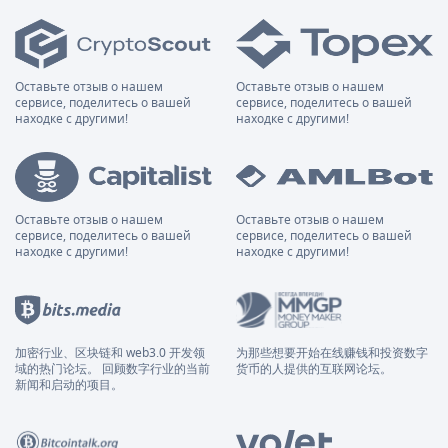
Оставьте отзыв о нашем
Оставьте отзыв о нашем
сервисе, поделитесь о вашей
сервисе, поделитесь о вашей
находке с другими!
находке с другими!
Оставьте отзыв о нашем
Оставьте отзыв о нашем
сервисе, поделитесь о вашей
сервисе, поделитесь о вашей
находке с другими!
находке с другими!
加密行业、区块链和 web3.0 开发领
为那些想要开始在线赚钱和投资数字
域的热门论坛。 回顾数字行业的当前
货币的人提供的互联网论坛。
新闻和启动的项目。