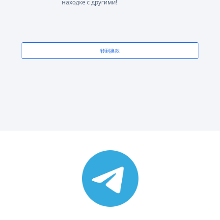
находке с другими!
转到换款