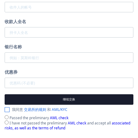
收款人全名
银行名称
优惠券
继续交换
我同意
交易所的规则
和
AML/KYC
Passed the preliminary
AML check
I have not passed the preliminary
AML check
and accept all
associated
risks, as well as the terms of refund