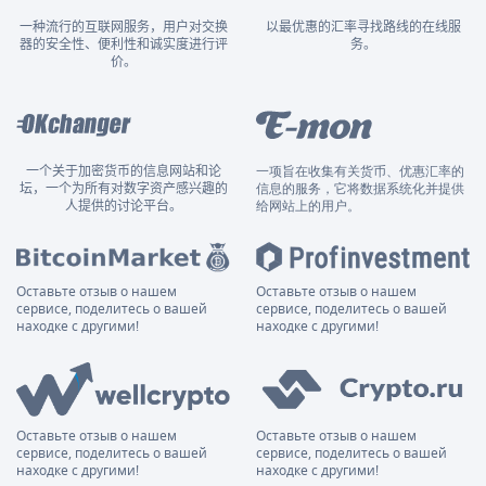
一种流行的互联网服务，用户对交换
以最优惠的汇率寻找路线的在线服
器的安全性、便利性和诚实度进行评
务。
价。
一个关于加密货币的信息网站和论
一项旨在收集有关货币、优惠汇率的
坛，一个为所有对数字资产感兴趣的
信息的服务，它将数据系统化并提供
人提供的讨论平台。
给网站上的用户。
Оставьте отзыв о нашем
Оставьте отзыв о нашем
сервисе, поделитесь о вашей
сервисе, поделитесь о вашей
находке с другими!
находке с другими!
Оставьте отзыв о нашем
Оставьте отзыв о нашем
сервисе, поделитесь о вашей
сервисе, поделитесь о вашей
находке с другими!
находке с другими!