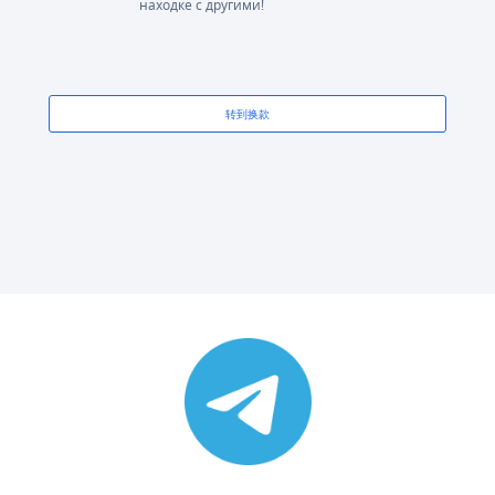
находке с другими!
转到换款