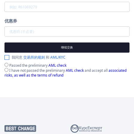
优惠券
继续交换
我同意
交易所的规则
和
AML/KYC
Passed the preliminary
AML check
I have not passed the preliminary
AML check
and accept all
associated
risks, as well as the terms of refund