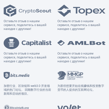
Оставьте отзыв о нашем
Оставьте отзыв о нашем
сервисе, поделитесь о вашей
сервисе, поделитесь о вашей
находке с другими!
находке с другими!
Оставьте отзыв о нашем
Оставьте отзыв о нашем
сервисе, поделитесь о вашей
сервисе, поделитесь о вашей
находке с другими!
находке с другими!
加密行业、区块链和 web3.0 开发领
为那些想要开始在线赚钱和投资数字
域的热门论坛。 回顾数字行业的当前
货币的人提供的互联网论坛。
新闻和启动的项目。