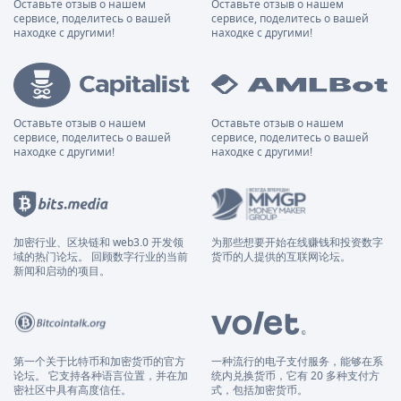
Оставьте отзыв о нашем
Оставьте отзыв о нашем
сервисе, поделитесь о вашей
сервисе, поделитесь о вашей
находке с другими!
находке с другими!
Оставьте отзыв о нашем
Оставьте отзыв о нашем
сервисе, поделитесь о вашей
сервисе, поделитесь о вашей
находке с другими!
находке с другими!
加密行业、区块链和 web3.0 开发领
为那些想要开始在线赚钱和投资数字
域的热门论坛。 回顾数字行业的当前
货币的人提供的互联网论坛。
新闻和启动的项目。
第一个关于比特币和加密货币的官方
一种流行的电子支付服务，能够在系
论坛。 它支持各种语言位置，并在加
统内兑换货币，它有 20 多种支付方
密社区中具有高度信任。
式，包括加密货币。