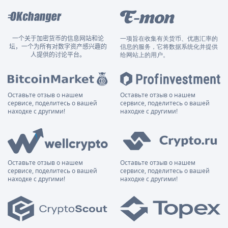
一个关于加密货币的信息网站和论
一项旨在收集有关货币、优惠汇率的
坛，一个为所有对数字资产感兴趣的
信息的服务，它将数据系统化并提供
人提供的讨论平台。
给网站上的用户。
Оставьте отзыв о нашем
Оставьте отзыв о нашем
сервисе, поделитесь о вашей
сервисе, поделитесь о вашей
находке с другими!
находке с другими!
Оставьте отзыв о нашем
Оставьте отзыв о нашем
сервисе, поделитесь о вашей
сервисе, поделитесь о вашей
находке с другими!
находке с другими!