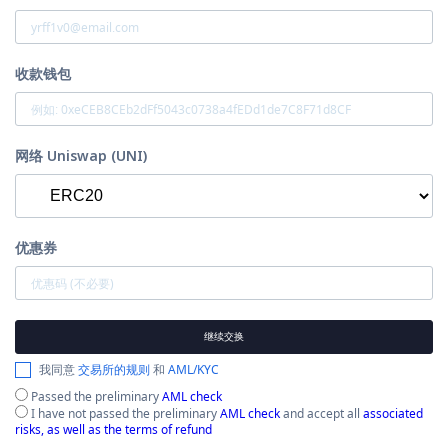
收款钱包
网络 Uniswap (UNI)
优惠券
继续交换
我同意
交易所的规则
和
AML/KYC
Passed the preliminary
AML check
I have not passed the preliminary
AML check
and accept all
associated
risks, as well as the terms of refund