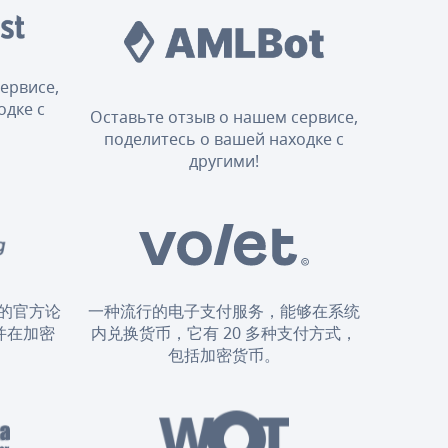
ервисе,
одке с
Оставьте отзыв о нашем сервисе,
поделитесь о вашей находке с
другими!
的官方论
一种流行的电子支付服务，能够在系统
并在加密
内兑换货币，它有 20 多种支付方式，
。
包括加密货币。