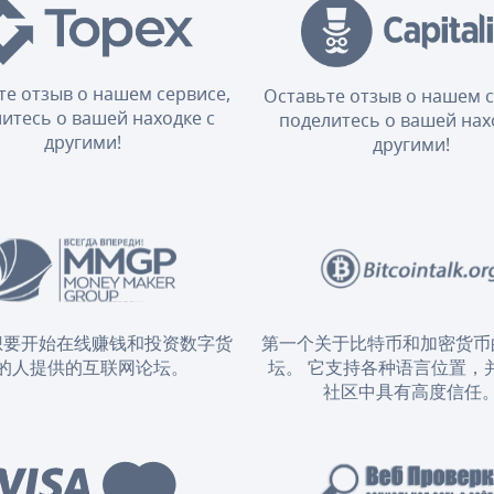
те отзыв о нашем сервисе,
Оставьте отзыв о нашем с
итесь о вашей находке с
поделитесь о вашей нах
другими!
другими!
想要开始在线赚钱和投资数字货
第一个关于比特币和加密货币
的人提供的互联网论坛。
坛。 它支持各种语言位置，
社区中具有高度信任