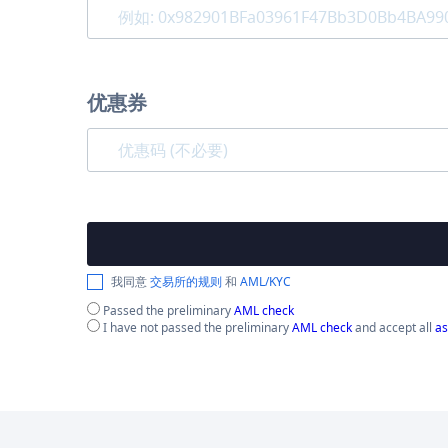
优惠券
我同意
交易所的规则
和
AML/KYC
Passed the preliminary
AML check
I have not passed the preliminary
AML check
and accept all
as