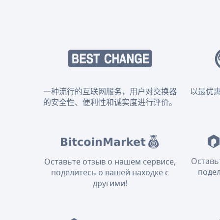
一种流行的互联网服务，用户对交换器
以最优
的安全性、便利性和诚实度进行评价。
Оставь
Оставьте отзыв о нашем сервисе,
подел
поделитесь о вашей находке с
другими!