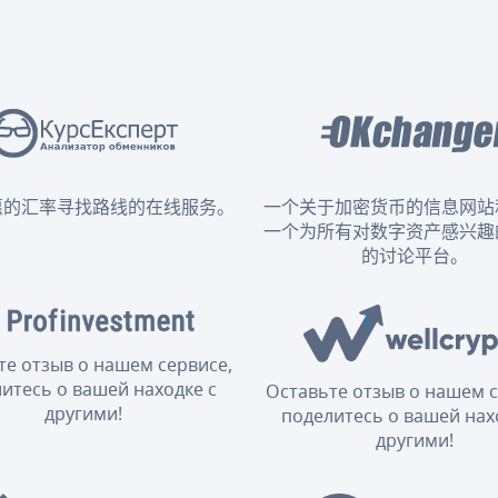
惠的汇率寻找路线的在线服务。
一个关于加密货币的信息网站
一个为所有对数字资产感兴趣
的讨论平台。
те отзыв о нашем сервисе,
итесь о вашей находке с
Оставьте отзыв о нашем с
другими!
поделитесь о вашей нах
другими!