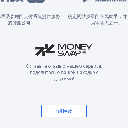
球最受欢迎的支付系统提供服务
确定网站质量的在线助手，并
的跨国公司。
为审稿人之一。
Оставьте отзыв о нашем сервисе,
поделитесь о вашей находке с
другими!
转到换款