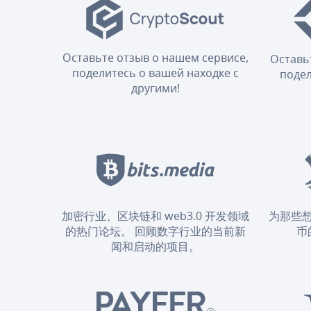
Оставьте отзыв о нашем сервисе,
Оставь
поделитесь о вашей находке с
подел
другими!
加密行业、区块链和 web3.0 开发领域
为那些
的热门论坛。 回顾数字行业的当前新
币
闻和启动的项目。