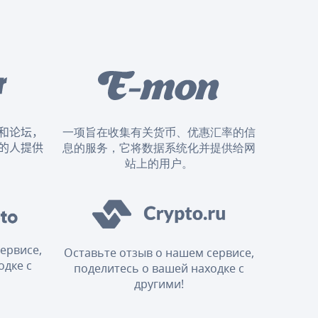
和论坛，
一项旨在收集有关货币、优惠汇率的信
的人提供
息的服务，它将数据系统化并提供给网
站上的用户。
ервисе,
Оставьте отзыв о нашем сервисе,
одке с
поделитесь о вашей находке с
другими!