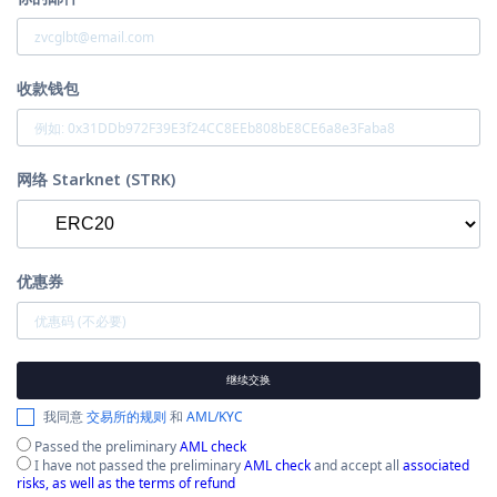
收款钱包
网络 Starknet (STRK)
优惠券
继续交换
我同意
交易所的规则
和
AML/KYC
Passed the preliminary
AML check
I have not passed the preliminary
AML check
and accept all
associated
risks, as well as the terms of refund