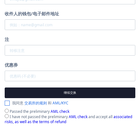
收件人的钱包/电子邮件地址
注
优惠券
继续交换
我同意
交易所的规则
和
AML/KYC
Passed the preliminary
AML check
I have not passed the preliminary
AML check
and accept all
associated
risks, as well as the terms of refund