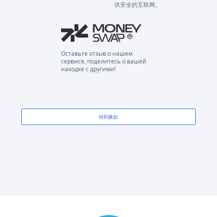
供安全的互联网。
Оставьте отзыв о нашем
сервисе, поделитесь о вашей
находке с другими!
转到换款