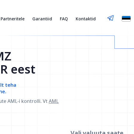
Partneritele
Garantiid
FAQ
Kontaktid
MZ
R eest
elt teha
ne.
ute AML-i kontrolli. Vt
AML
Vali valuuta
saate