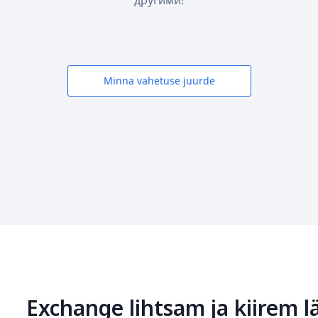
другими!
Minna vahetuse juurde
Exchange lihtsam ja kiirem l