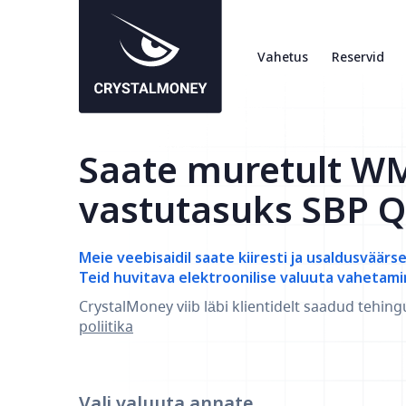
Vahetus
Reservid
Saate muretult W
vastutasuks SBP Q
Meie veebisaidil saate kiiresti ja usaldusväärs
Teid huvitava elektroonilise valuuta vahetami
CrystalMoney viib läbi klientidelt saadud tehing
poliitika
Vali valuuta
annate