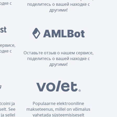
одке с
поделитесь о вашей находке с
другими!
ервисе,
одке с
Оставьте отзыв о нашем сервисе,
поделитесь о вашей находке с
другими!
coini ja
Populaarne elektrooniline
elt. See
makseteenus, millel on võimalus
ja sellel
vahetada süsteemisiseselt