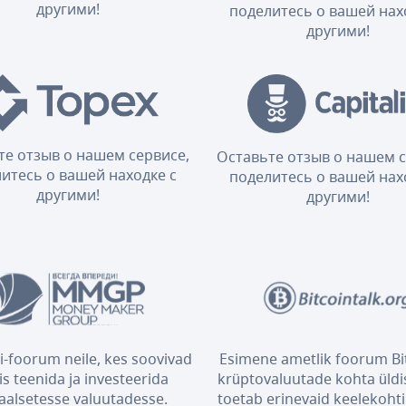
другими!
поделитесь о вашей нах
другими!
те отзыв о нашем сервисе,
Оставьте отзыв о нашем с
итесь о вашей находке с
поделитесь о вашей нах
другими!
другими!
i-foorum neile, kes soovivad
Esimene ametlik foorum Bit
is teenida ja investeerida
krüptovaluutade kohta üldis
taalsetesse valuutadesse.
toetab erinevaid keelekohti 