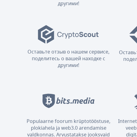
другими!
Оставьте отзыв о нашем сервисе,
Оставь
поделитесь о вашей находке с
подел
другими!
Populaarne foorum krüptotööstuse,
Internet
plokiahela ja web3.0 arendamise
veeb
valdkonnas. Arvustatakse jooksvaid
digi