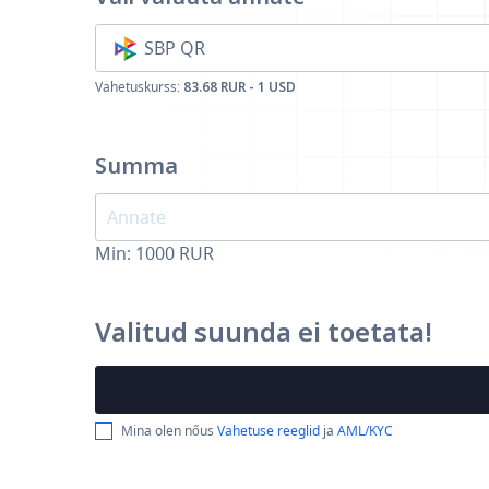
SBP QR
Vahetuskurss:
83.68 RUR - 1 USD
Summa
Min:
1000
RUR
Valitud suunda ei toetata!
Mina olen nőus
Vahetuse reeglid
ja
AML/KYC