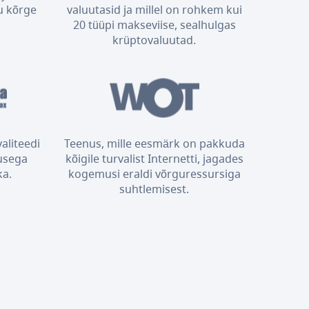
u kõrge
valuutasid ja millel on rohkem kui
20 tüüpi makseviise, sealhulgas
krüptovaluutad.
aliteedi
Teenus, mille eesmärk on pakkuda
usega
kõigile turvalist Internetti, jagades
ka.
kogemusi eraldi võrguressursiga
suhtlemisest.