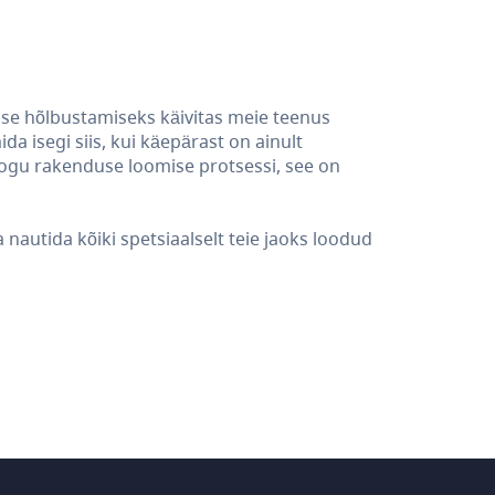
ise hõlbustamiseks käivitas meie teenus
a isegi siis, kui käepärast on ainult
kogu rakenduse loomise protsessi, see on
nautida kõiki spetsiaalselt teie jaoks loodud