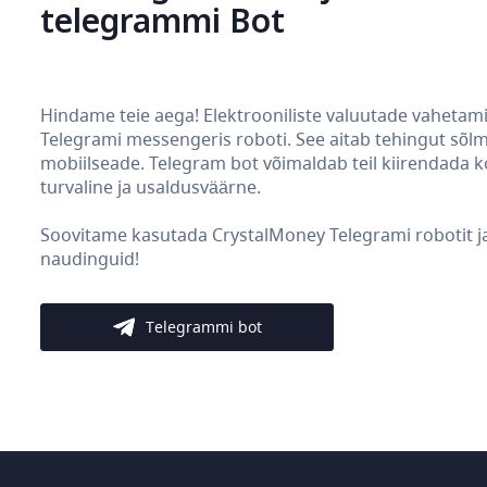
telegrammi Bot
Hindame teie aega! Elektrooniliste valuutade vahetam
Telegrami messengeris roboti. See aitab tehingut sõlmid
mobiilseade. Telegram bot võimaldab teil kiirendada 
turvaline ja usaldusväärne.
Soovitame kasutada CrystalMoney Telegrami robotit ja 
naudinguid!
Telegrammi bot