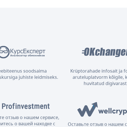
eebiteenus soodsaima
Krüptorahade infosait ja 
kursiga juhiste leidmiseks.
aruteluplatvorm kõigile, 
huvitatud digivarast
те отзыв о нашем сервисе,
итесь о вашей находке с
Оставьте отзыв о нашем с