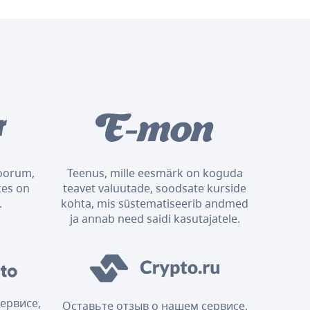
foorum,
Teenus, mille eesmärk on koguda
kes on
teavet valuutade, soodsate kurside
.
kohta, mis süstematiseerib andmed
ja annab need saidi kasutajatele.
ервисе,
Оставьте отзыв о нашем сервисе,