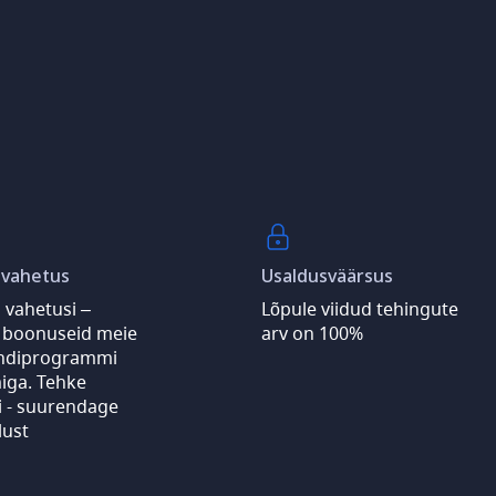
 vahetus
Usaldusväärsus
vahetusi –
Lõpule viidud tehingute
boonuseid meie
arv on 100%
endiprogrammi
iga.
Tehke
i - suurendage
lust