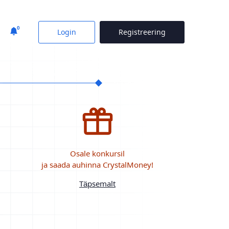
0
Login
Registreering
Osale konkursil
ja saada auhinna CrystalMoney!
Täpsemalt