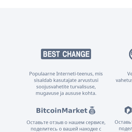
Populaarne Interneti-teenus, mis
V
sisaldab kasutajate arvustusi
vahetus
soojusvahetite turvalisuse,
mugavuse ja aususe kohta.
Оставь
Оставьте отзыв о нашем сервисе,
подел
поделитесь о вашей находке с