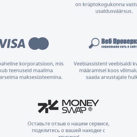
on krüptokogukonna vast
usaldusväärsus.
aheline korporatsioon, mis
Veebiassistent veebisaidi kv
kub teenuseid maailma
määramisel koos võimal
arseima maksesüsteemina.
saada arvustajate hul
Оставьте отзыв о нашем сервисе,
поделитесь о вашей находке с