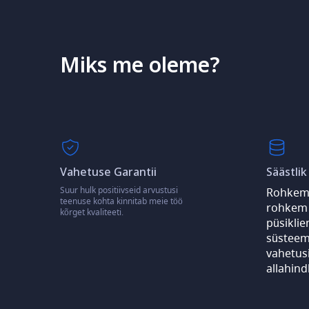
Miks me oleme?
Vahetuse Garantii
Säästlik
Suur hulk positiivseid arvustusi
Rohkem 
teenuse kohta kinnitab meie töö
rohkem 
kõrget kvaliteeti.
püsikli
süsteem
vahetus
allahind