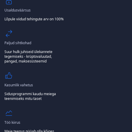
Usaldusväärsus
Lõpule viidud tehingute arv on 100%
Paljud sihtkohad
Suur hulk juhiseid ülekannete
tegemiseks - krüptovaluutad,
pangad, maksesüsteemid
Kasumlik vahetus
Sidusprogrammi kaudu meiega
teenimiseks mitu taset
Töö kiirus
Meie teenus püüab olla kõiges