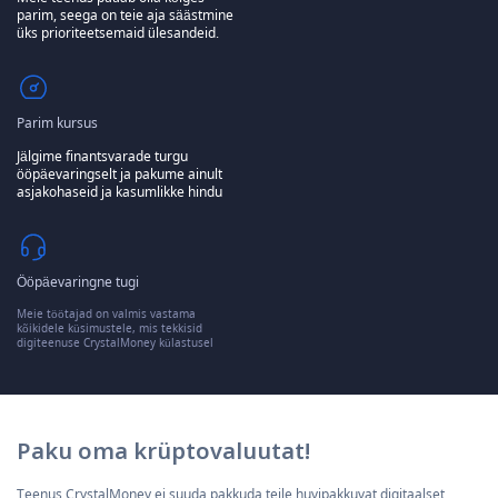
parim, seega on teie aja säästmine
üks prioriteetsemaid ülesandeid.
Parim kursus
Jälgime finantsvarade turgu
ööpäevaringselt ja pakume ainult
asjakohaseid ja kasumlikke hindu
Ööpäevaringne tugi
Meie töötajad on valmis vastama
kõikidele küsimustele, mis tekkisid
digiteenuse CrystalMoney külastusel
Paku oma krüptovaluutat!
Teenus CrystalMoney ei suuda pakkuda teile huvipakkuvat digitaalset