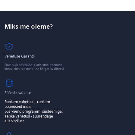
Miks me oleme?
Vahetuse Garantii
Suur hulk positiivseid arvustusi teenuse
kohta kinnitab meie töö kõrget kvaliteeti.
Säästlik vahetus
Rohkem vahetusi – rohkem
boonuseid meie
püsikliendiprogrammi süsteemiga.
Tehke vahetusi - suurendage
allahindlust