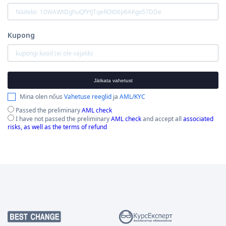
Kupong
Jätkata vahetust
Mina olen nőus
Vahetuse reeglid
ja
AML/KYC
Passed the preliminary
AML check
I have not passed the preliminary
AML check
and accept all
associated
risks, as well as the terms of refund