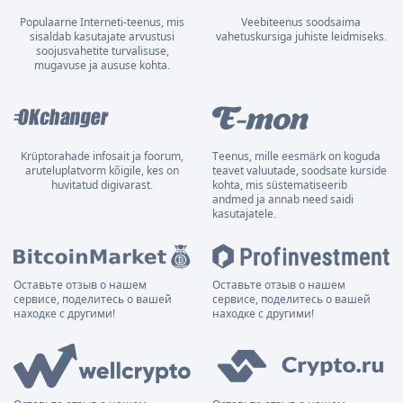
Populaarne Interneti-teenus, mis
Veebiteenus soodsaima
sisaldab kasutajate arvustusi
vahetuskursiga juhiste leidmiseks.
soojusvahetite turvalisuse,
mugavuse ja aususe kohta.
Krüptorahade infosait ja foorum,
Teenus, mille eesmärk on koguda
aruteluplatvorm kõigile, kes on
teavet valuutade, soodsate kurside
huvitatud digivarast.
kohta, mis süstematiseerib
andmed ja annab need saidi
kasutajatele.
Оставьте отзыв о нашем
Оставьте отзыв о нашем
сервисе, поделитесь о вашей
сервисе, поделитесь о вашей
находке с другими!
находке с другими!