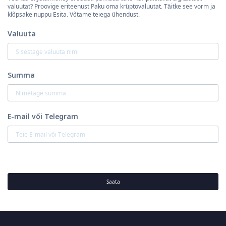
valuutat? Proovige eriteenust Paku oma krüptovaluutat. Täitke see vorm ja
klõpsake nuppu Esita. Võtame teiega ühendust.
Valuuta
Summa
E-mail vői Telegram
Saata