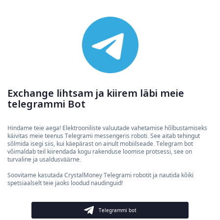
Exchange lihtsam ja kiirem läbi meie
telegrammi Bot
Hindame teie aega! Elektrooniliste valuutade vahetamise hõlbustamiseks
käivitas meie teenus Telegrami messengeris roboti. See aitab tehingut
sõlmida isegi siis, kui käepärast on ainult mobiilseade. Telegram bot
võimaldab teil kiirendada kogu rakenduse loomise protsessi, see on
turvaline ja usaldusväärne.
Soovitame kasutada CrystalMoney Telegrami robotit ja nautida kõiki
spetsiaalselt teie jaoks loodud naudinguid!
Telegrammi bot