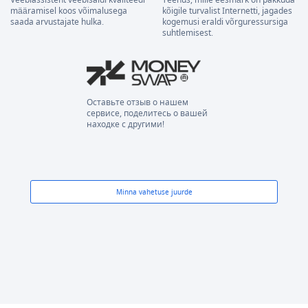
määramisel koos võimalusega
kõigile turvalist Internetti, jagades
saada arvustajate hulka.
kogemusi eraldi võrguressursiga
suhtlemisest.
Оставьте отзыв о нашем
сервисе, поделитесь о вашей
находке с другими!
Minna vahetuse juurde