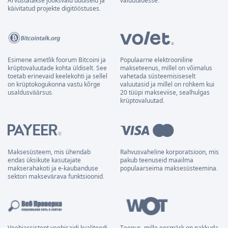
Arvustatakse jooksvaid uudiseid ja
valuutadesse.
käivitatud projekte digitööstuses.
Esimene ametlik foorum Bitcoini ja
Populaarne elektrooniline
krüptovaluutade kohta üldiselt. See
makseteenus, millel on võimalus
toetab erinevaid keelekohti ja sellel
vahetada süsteemisiseselt
on krüptokogukonna vastu kõrge
valuutasid ja millel on rohkem kui
usaldusväärsus.
20 tüüpi makseviise, sealhulgas
krüptovaluutad.
Maksesüsteem, mis ühendab
Rahvusvaheline korporatsioon, mis
endas üksikute kasutajate
pakub teenuseid maailma
makserahakoti ja e-kaubanduse
populaarseima maksesüsteemina.
sektori maksevärava funktsioonid.
Veebiassistent veebisaidi kvaliteedi
Teenus, mille eesmärk on pakkuda