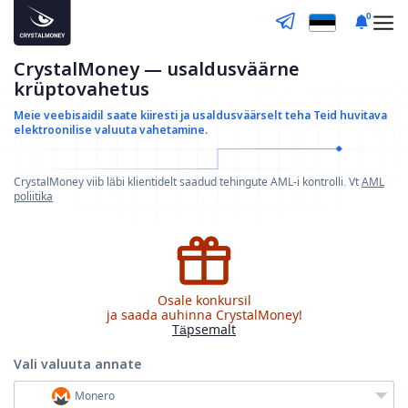
0
CrystalMoney — usaldusväärne
krüptovahetus
Meie veebisaidil saate kiiresti ja usaldusväärselt teha
Teid huvitava
elektroonilise valuuta vahetamine.
CrystalMoney viib läbi klientidelt saadud tehingute AML-i kontrolli. Vt
AML
poliitika
Osale konkursil
ja saada auhinna CrystalMoney!
Täpsemalt
Vali valuuta
annate
Monero