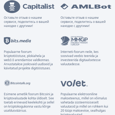
Оставьте отзыв о нашем
Оставьте отзыв о нашем
сервисе, поделитесь о вашей
сервисе, поделитесь о вашей
находке с другими!
находке с другими!
Populaarne foorum
Interneti-foorum neile, kes
krüptotööstuse, plokiahela ja
soovivad veebis teenida ja
web3.0 arendamise valdkonnas.
investeerida digitaalsetesse
Arvustatakse jooksvaid uudiseid ja
valuutadesse.
käivitatud projekte digitööstuses.
Esimene ametlik foorum Bitcoini ja
Populaarne elektrooniline
krüptovaluutade kohta üldiselt. See
makseteenus, millel on võimalus
toetab erinevaid keelekohti ja sellel
vahetada süsteemisiseselt
on krüptokogukonna vastu kõrge
valuutasid ja millel on rohkem kui
usaldusväärsus.
20 tüüpi makseviise, sealhulgas
krüptovaluutad.