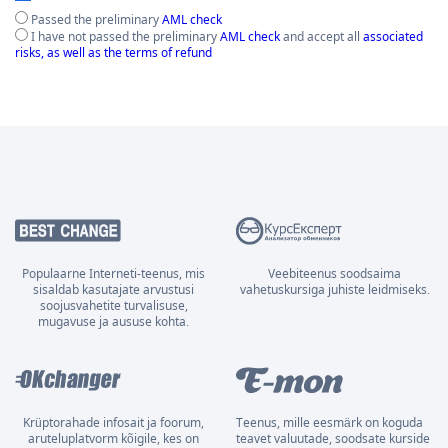
Passed the preliminary
AML check
I have not passed the preliminary
AML check
and accept all
associated
risks, as well as the terms of refund
Populaarne Interneti-teenus, mis
Veebiteenus soodsaima
sisaldab kasutajate arvustusi
vahetuskursiga juhiste leidmiseks.
soojusvahetite turvalisuse,
mugavuse ja aususe kohta.
Krüptorahade infosait ja foorum,
Teenus, mille eesmärk on koguda
aruteluplatvorm kõigile, kes on
teavet valuutade, soodsate kurside