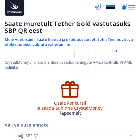
0
Saate muretult Tether Gold vastutasuks
SBP QR eest
Meie veebisaidil saate kiiresti ja usaldusväärselt teha
Teid huvitava
elektroonilise valuuta vahetamine.
CrystalMoney viib läbi klientidelt saadud tehingute AML-i kontrolli. Vt
AML
poliitika
Osale konkursil
ja saada auhinna CrystalMoney!
Täpsemalt
Vali valuuta
annate
SBP QR