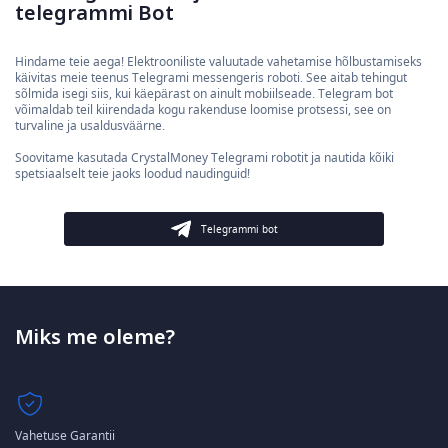
telegrammi Bot
Hindame teie aega! Elektrooniliste valuutade vahetamise hõlbustamiseks
käivitas meie teenus Telegrami messengeris roboti. See aitab tehingut
sõlmida isegi siis, kui käepärast on ainult mobiilseade. Telegram bot
võimaldab teil kiirendada kogu rakenduse loomise protsessi, see on
turvaline ja usaldusväärne.
Soovitame kasutada CrystalMoney Telegrami robotit ja nautida kõiki
spetsiaalselt teie jaoks loodud naudinguid!
Telegrammi bot
Miks me oleme?
Vahetuse Garantii