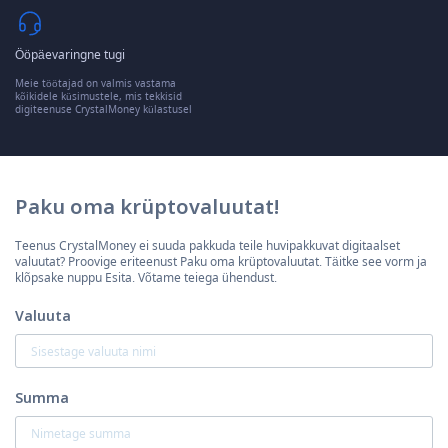
Ööpäevaringne tugi
Meie töötajad on valmis vastama
kõikidele küsimustele, mis tekkisid
digiteenuse CrystalMoney külastusel
Paku oma krüptovaluutat!
Teenus CrystalMoney ei suuda pakkuda teile huvipakkuvat digitaalset
valuutat? Proovige eriteenust Paku oma krüptovaluutat. Täitke see vorm ja
klõpsake nuppu Esita. Võtame teiega ühendust.
Valuuta
Summa