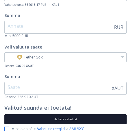
Vahetuskurss:
352018.47 RUR - 1 XAUT
Summa
RUR
Min:
5000
RUR
Vali valuuta
saate
Tether Gold
Reserv:
236.92 XAUT
Summa
XAUT
Reserv: 236.92 XAUT
Valitud suunda ei toetata!
Jätkata vahetust
Mina olen nőus
Vahetuse reeglid
ja
AML/KYC