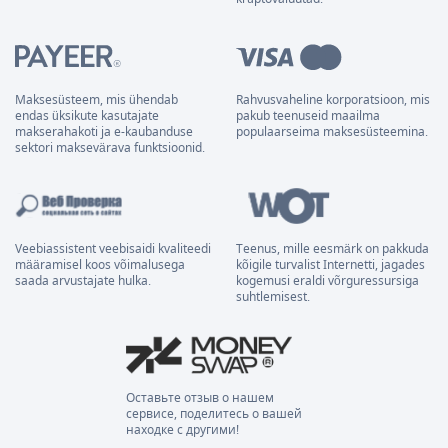
Maksesüsteem, mis ühendab
Rahvusvaheline korporatsioon, mis
endas üksikute kasutajate
pakub teenuseid maailma
makserahakoti ja e-kaubanduse
populaarseima maksesüsteemina.
sektori maksevärava funktsioonid.
Veebiassistent veebisaidi kvaliteedi
Teenus, mille eesmärk on pakkuda
määramisel koos võimalusega
kõigile turvalist Internetti, jagades
saada arvustajate hulka.
kogemusi eraldi võrguressursiga
suhtlemisest.
Оставьте отзыв о нашем
сервисе, поделитесь о вашей
находке с другими!