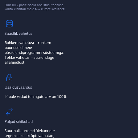
Suur hulk positiivseid arvustusi teenuse
kohta kinnitab meie töö kõrget kvaliteeti.
Säästlik vahetus
Rohkem vahetusi – rohkem
boonuseid meie
püsikliendiprogrammi süsteemiga.
Tehke vahetusi - suurendage
allahindlust
Usaldusväärsus
Lõpule viidud tehingute arv on 100%
Paljud sihtkohad
Suur hulk juhiseid ülekannete
tegemiseks - krüptovaluutad,