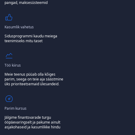
pangad, maksesüsteemid
Kasumlik vahetus
Sidusprogrammi kaudu meiega
teenimiseks mitu taset
Töö kiirus
Meie teenus püüab olla kõiges
parim, seega on teie aja säästmine
üks prioriteetsemaid ülesandeid.
Parim kursus
Jälgime finantsvarade turgu
ööpäevaringselt ja pakume ainult
asjakohaseid ja kasumlikke hindu