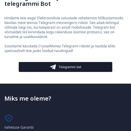
telegrammi Bot
Hindame teie aega! Elektrooniliste valuutade vahetamise hõlbustamiseks
käivitas meie teenus Telegrami messengeris roboti. See aitab tehingut
sõlmida isegi siis, kui käepärast on ainult mobiilseade. Telegram bot
võimaldab teil kiirendada kogu rakenduse loomise protsessi, see on
turvaline ja usaldusväärne.
Soovitame kasutada CrystalMoney Telegrami robotit ja nautida kõiki
spetsiaalselt teie jaoks loodud naudinguid!
Telegrammi bot
Miks me oleme?
Vahetuse Garantii