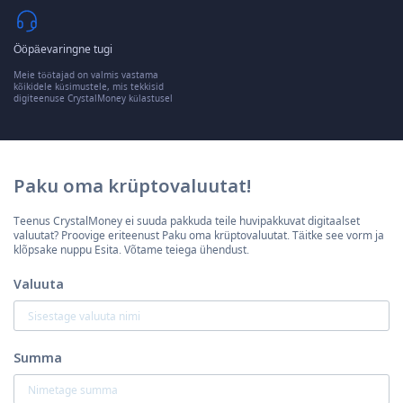
Ööpäevaringne tugi
Meie töötajad on valmis vastama
kõikidele küsimustele, mis tekkisid
digiteenuse CrystalMoney külastusel
Paku oma krüptovaluutat!
Teenus CrystalMoney ei suuda pakkuda teile huvipakkuvat digitaalset
valuutat? Proovige eriteenust Paku oma krüptovaluutat. Täitke see vorm ja
klõpsake nuppu Esita. Võtame teiega ühendust.
Valuuta
Summa