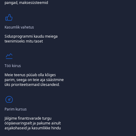
pangad, maksesüsteemid
Kasumlik vahetus
Sidusprogrammi kaudu meiega
teenimiseks mitu taset
Töö kiirus
Meie teenus püüab olla kõiges
parim, seega on teie aja säästmine
üks prioriteetsemaid ülesandeid.
Parim kursus
Jälgime finantsvarade turgu
ööpäevaringselt ja pakume ainult
asjakohaseid ja kasumlikke hindu