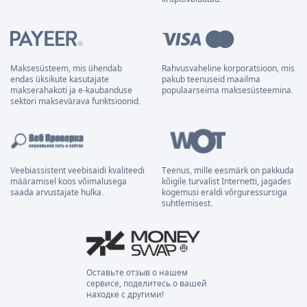
Maksesüsteem, mis ühendab
Rahvusvaheline korporatsioon, mis
endas üksikute kasutajate
pakub teenuseid maailma
makserahakoti ja e-kaubanduse
populaarseima maksesüsteemina.
sektori maksevärava funktsioonid.
Veebiassistent veebisaidi kvaliteedi
Teenus, mille eesmärk on pakkuda
määramisel koos võimalusega
kõigile turvalist Internetti, jagades
saada arvustajate hulka.
kogemusi eraldi võrguressursiga
suhtlemisest.
Оставьте отзыв о нашем
сервисе, поделитесь о вашей
находке с другими!