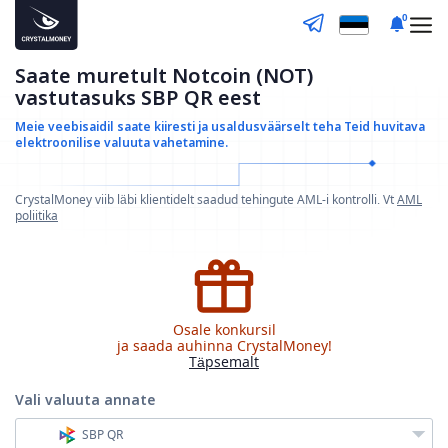
0
Saate muretult Notcoin (NOT)
vastutasuks SBP QR eest
Meie veebisaidil saate kiiresti ja usaldusväärselt teha
Teid huvitava
elektroonilise valuuta vahetamine.
CrystalMoney viib läbi klientidelt saadud tehingute AML-i kontrolli. Vt
AML
poliitika
Osale konkursil
ja saada auhinna CrystalMoney!
Täpsemalt
Vali valuuta
annate
SBP QR