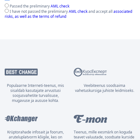
Passed the preliminary
AML check
I have not passed the preliminary
AML check
and accept all
associated
risks, as well as the terms of refund
Populaarne Interneti-teenus, mis
Veebiteenus soodsaima
sisaldab kasutajate arvustusi
vahetuskursiga juhiste leidmiseks.
soojusvahetite turvalisuse,
mugavuse ja aususe kohta.
Krüptorahade infosait ja foorum,
Teenus, mille eesmärk on koguda
aruteluplatvorm kõigile, kes on
teavet valuutade, soodsate kurside