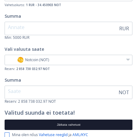
Vahetuskurss:
1 RUR - 34.450903 NOT
Summa
RUR
Min:
5000
RUR
Vali valuuta
saate
Notcoin (NOT)
Reserv:
2 858 738 032.97 NOT
Summa
NOT
Reserv: 2 858 738 032.97 NOT
Valitud suunda ei toetata!
Jätkata vahetust
Mina olen nőus
Vahetuse reeglid
ja
AML/KYC