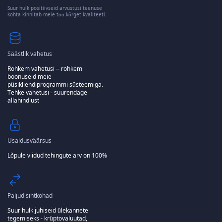
Suur hulk positiivseid arvustusi teenuse
kohta kinnitab meie töö kõrget kvaliteeti.
Säästlik vahetus
Rohkem vahetusi – rohkem
boonuseid meie
püsikliendiprogrammi süsteemiga.
Tehke vahetusi - suurendage
allahindlust
Usaldusväärsus
Lõpule viidud tehingute arv on 100%
Paljud sihtkohad
Suur hulk juhiseid ülekannete
tegemiseks - krüptovaluutad,