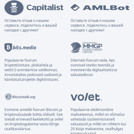
Оставьте отзыв о нашем
Оставьте отзыв о нашем
сервисе, поделитесь о вашей
сервисе, поделитесь о вашей
находке с другими!
находке с другими!
Populaarne foorum
Interneti-foorum neile, kes
krüptotööstuse, plokiahela ja
soovivad veebis teenida ja
web3.0 arendamise valdkonnas.
investeerida digitaalsetesse
Arvustatakse jooksvaid uudiseid ja
valuutadesse.
käivitatud projekte digitööstuses.
Esimene ametlik foorum Bitcoini ja
Populaarne elektrooniline
krüptovaluutade kohta üldiselt. See
makseteenus, millel on võimalus
toetab erinevaid keelekohti ja sellel
vahetada süsteemisiseselt
on krüptokogukonna vastu kõrge
valuutasid ja millel on rohkem kui
usaldusväärsus.
20 tüüpi makseviise, sealhulgas
krüptovaluutad.