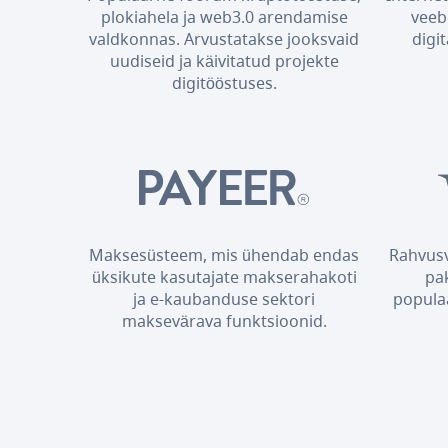
plokiahela ja web3.0 arendamise
veeb
valdkonnas. Arvustatakse jooksvaid
digi
uudiseid ja käivitatud projekte
digitööstuses.
Maksesüsteem, mis ühendab endas
Rahvusv
üksikute kasutajate makserahakoti
pa
ja e-kaubanduse sektori
popula
maksevärava funktsioonid.