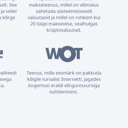
elt. See
makseteenus, millel on võimalus
ja sellel
vahetada süsteemisiseselt
u kõrge
valuutasid ja millel on rohkem kui
20 tüüpi makseviise, sealhulgas
krüptovaluutad.
aliteedi
Teenus, mille eesmärk on pakkuda
usega
kõigile turvalist Internetti, jagades
ka.
kogemusi eraldi võrguressursiga
suhtlemisest.