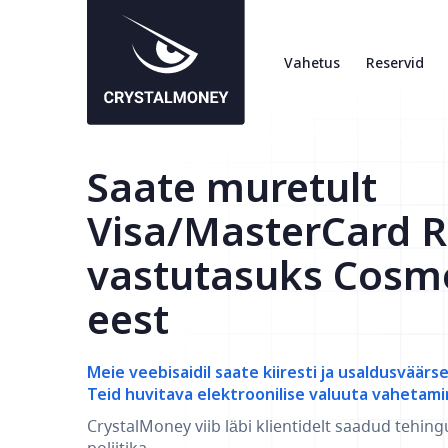
Vahetus
Reservid
Saate muretult
Visa/MasterCard 
vastutasuks Cosm
eest
Meie veebisaidil saate kiiresti ja usaldusväärs
Teid huvitava elektroonilise valuuta vahetami
CrystalMoney viib läbi klientidelt saadud tehing