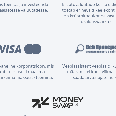
is teenida ja investeerida
krüptovaluutade kohta üldis
taalsetesse valuutadesse.
toetab erinevaid keelekohti 
on krüptokogukonna vast
usaldusväärsus.
aheline korporatsioon, mis
Veebiassistent veebisaidi kv
kub teenuseid maailma
määramisel koos võimal
arseima maksesüsteemina.
saada arvustajate hul