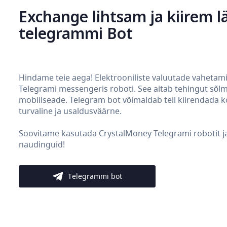
Exchange lihtsam ja kiirem l
telegrammi Bot
Hindame teie aega! Elektrooniliste valuutade vahetam
Telegrami messengeris roboti. See aitab tehingut sõlmid
mobiilseade. Telegram bot võimaldab teil kiirendada 
turvaline ja usaldusväärne.
Soovitame kasutada CrystalMoney Telegrami robotit ja 
naudinguid!
Telegrammi bot