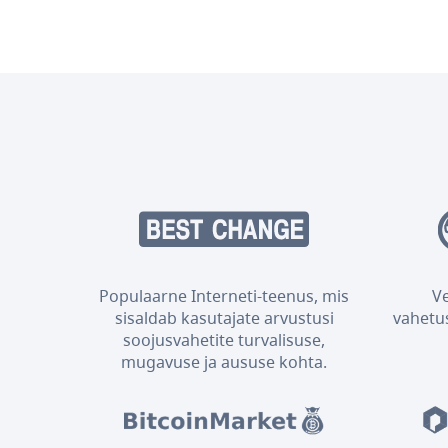
Populaarne Interneti-teenus, mis
V
sisaldab kasutajate arvustusi
vahetus
soojusvahetite turvalisuse,
mugavuse ja aususe kohta.