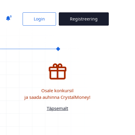
0
Login
Registreering
Osale konkursil
ja saada auhinna CrystalMoney!
Täpsemalt