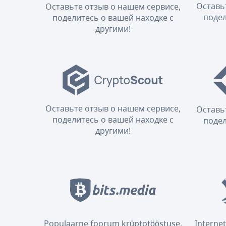
Оставь
Оставьте отзыв о нашем сервисе,
подел
поделитесь о вашей находке с
другими!
Оставьте отзыв о нашем сервисе,
Оставь
поделитесь о вашей находке с
подел
другими!
Populaarne foorum krüptotööstuse,
Internet