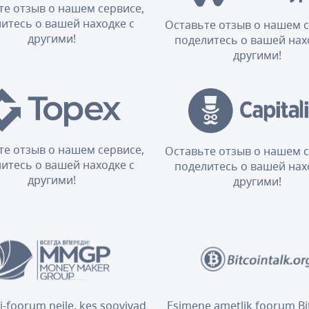
те отзыв о нашем сервисе,
итесь о вашей находке с
Оставьте отзыв о нашем с
другими!
поделитесь о вашей нах
другими!
те отзыв о нашем сервисе,
Оставьте отзыв о нашем с
итесь о вашей находке с
поделитесь о вашей нах
другими!
другими!
i-foorum neile, kes soovivad
Esimene ametlik foorum Bit