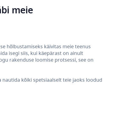
äbi meie
ise hõlbustamiseks käivitas meie teenus
a isegi siis, kui käepärast on ainult
kogu rakenduse loomise protsessi, see on
nautida kõiki spetsiaalselt teie jaoks loodud