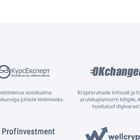
eebiteenus soodsaima
Krüptorahade infosait ja 
kursiga juhiste leidmiseks.
aruteluplatvorm kõigile, 
huvitatud digivarast