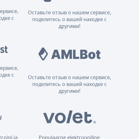
ервисе,
Оставьте отзыв о нашем сервисе,
одке с
поделитесь о вашей находке с
другими!
ервисе,
одке с
Оставьте отзыв о нашем сервисе,
поделитесь о вашей находке с
другими!
coini ja
Populaarne elektrooniline