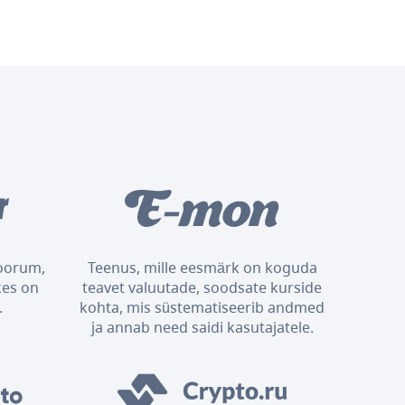
foorum,
Teenus, mille eesmärk on koguda
kes on
teavet valuutade, soodsate kurside
.
kohta, mis süstematiseerib andmed
ja annab need saidi kasutajatele.