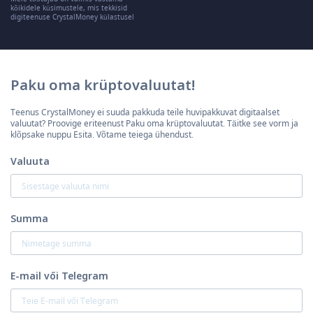
kõikidele küsimustele, mis tekkisid
digiteenuse CrystalMoney külastusel
Paku oma krüptovaluutat!
Teenus CrystalMoney ei suuda pakkuda teile huvipakkuvat digitaalset
valuutat? Proovige eriteenust Paku oma krüptovaluutat. Täitke see vorm ja
klõpsake nuppu Esita. Võtame teiega ühendust.
Valuuta
Summa
E-mail vői Telegram