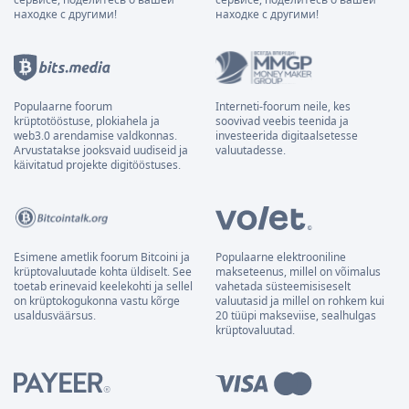
находке с другими!
находке с другими!
Populaarne foorum
Interneti-foorum neile, kes
krüptotööstuse, plokiahela ja
soovivad veebis teenida ja
web3.0 arendamise valdkonnas.
investeerida digitaalsetesse
Arvustatakse jooksvaid uudiseid ja
valuutadesse.
käivitatud projekte digitööstuses.
Esimene ametlik foorum Bitcoini ja
Populaarne elektrooniline
krüptovaluutade kohta üldiselt. See
makseteenus, millel on võimalus
toetab erinevaid keelekohti ja sellel
vahetada süsteemisiseselt
on krüptokogukonna vastu kõrge
valuutasid ja millel on rohkem kui
usaldusväärsus.
20 tüüpi makseviise, sealhulgas
krüptovaluutad.