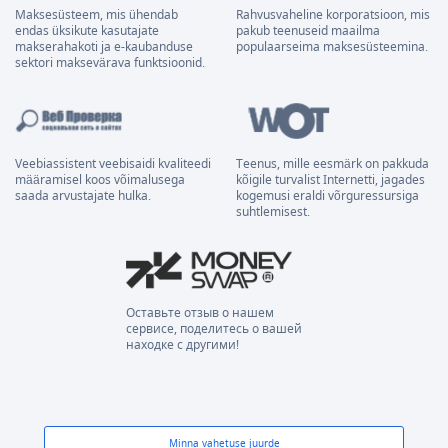
Maksesüsteem, mis ühendab
Rahvusvaheline korporatsioon, mis
endas üksikute kasutajate
pakub teenuseid maailma
makserahakoti ja e-kaubanduse
populaarseima maksesüsteemina.
sektori maksevärava funktsioonid.
Veebiassistent veebisaidi kvaliteedi
Teenus, mille eesmärk on pakkuda
määramisel koos võimalusega
kõigile turvalist Internetti, jagades
saada arvustajate hulka.
kogemusi eraldi võrguressursiga
suhtlemisest.
Оставьте отзыв о нашем
сервисе, поделитесь о вашей
находке с другими!
Minna vahetuse juurde