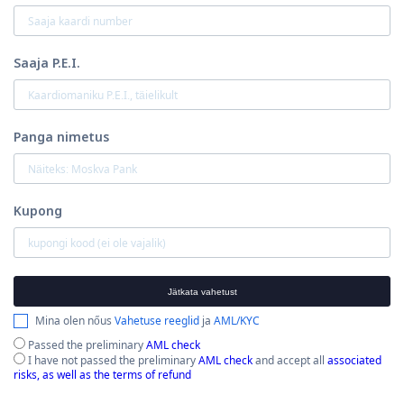
Saaja P.E.I.
Panga nimetus
Kupong
Jätkata vahetust
Mina olen nőus
Vahetuse reeglid
ja
AML/KYC
Passed the preliminary
AML check
I have not passed the preliminary
AML check
and accept all
associated
risks, as well as the terms of refund