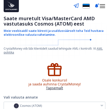
0
Saate muretult Visa/MasterCard AMD
vastutasuks Cosmos (ATOM) eest
Meie veebisaidil saate kiiresti ja usaldusväärselt teha
Teid huvitava
elektroonilise valuuta vahetamine.
CrystalMoney viib läbi klientidelt saadud tehingute AML-i kontrolli. Vt
AML
poliitika
Osale konkursil
ja saada auhinna CrystalMoney!
Täpsemalt
Vali valuuta
annate
Cosmos (ATOM)