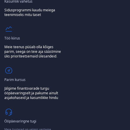
Kasumlik vahetus
Sidusprogrammi kaudu meiega
teenimiseks mitu taset
Töö kiirus
Meie teenus püüab olla kõiges
parim, seega on teie aja säästmine
üks prioriteetsemaid ülesandeid.
Parim kursus
Jälgime finantsvarade turgu
ööpäevaringselt ja pakume ainult
asjakohaseid ja kasumlikke hindu
Ööpäevaringne tugi
Meie töötajad on valmis vastama