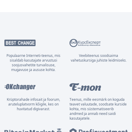
Populaarne Interneti-teenus, mis
Veebiteenus soodsaima
sisaldab kasutajate arvustusi
vahetuskursiga juhiste leidmiseks.
soojusvahetite turvalisuse,
mugavuse ja aususe kohta.
Krüptorahade infosait ja foorum,
Teenus, mille eesmärk on koguda
aruteluplatvorm kõigile, kes on
teavet valuutade, soodsate kurside
huvitatud digivarast.
kohta, mis süstematiseerib
andmed ja annab need saidi
kasutajatele.