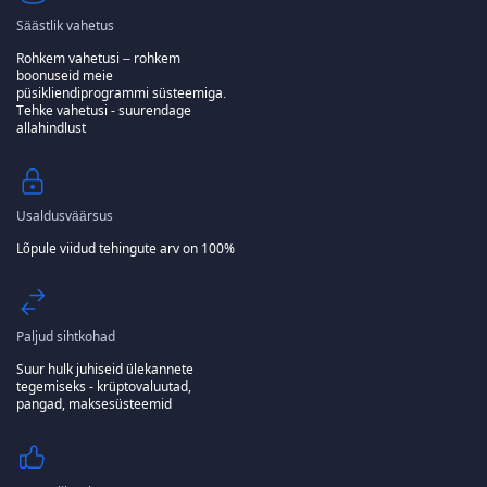
Säästlik vahetus
Rohkem vahetusi – rohkem
boonuseid meie
püsikliendiprogrammi süsteemiga.
Tehke vahetusi - suurendage
allahindlust
Usaldusväärsus
Lõpule viidud tehingute arv on 100%
Paljud sihtkohad
Suur hulk juhiseid ülekannete
tegemiseks - krüptovaluutad,
pangad, maksesüsteemid