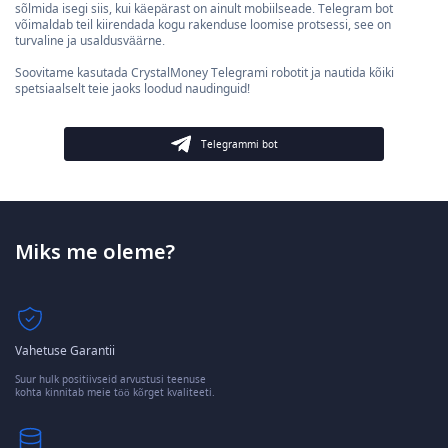
sõlmida isegi siis, kui käepärast on ainult mobiilseade. Telegram bot
võimaldab teil kiirendada kogu rakenduse loomise protsessi, see on
turvaline ja usaldusväärne.
Soovitame kasutada CrystalMoney Telegrami robotit ja nautida kõiki
spetsiaalselt teie jaoks loodud naudinguid!
Telegrammi bot
Miks me oleme?
Vahetuse Garantii
Suur hulk positiivseid arvustusi teenuse
kohta kinnitab meie töö kõrget kvaliteeti.