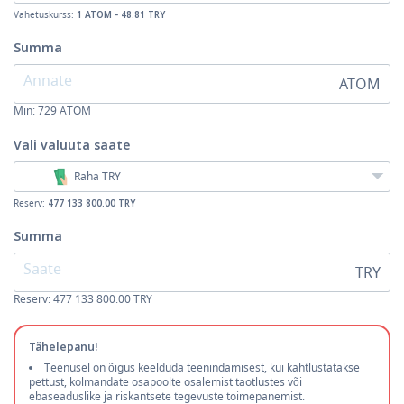
Vahetuskurss:
1 ATOM - 48.81 TRY
Summa
ATOM
Min:
729
ATOM
Vali valuuta
saate
Raha TRY
Reserv:
477 133 800.00 TRY
Summa
TRY
Reserv: 477 133 800.00 TRY
Tähelepanu!
Teenusel on õigus keelduda teenindamisest, kui kahtlustatakse
pettust, kolmandate osapoolte osalemist taotlustes või
ebaseaduslike ja riskantsete tegevuste toimepanemist.