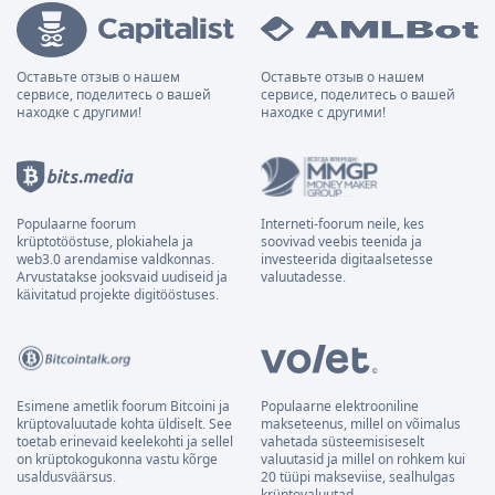
Оставьте отзыв о нашем
Оставьте отзыв о нашем
сервисе, поделитесь о вашей
сервисе, поделитесь о вашей
находке с другими!
находке с другими!
Populaarne foorum
Interneti-foorum neile, kes
krüptotööstuse, plokiahela ja
soovivad veebis teenida ja
web3.0 arendamise valdkonnas.
investeerida digitaalsetesse
Arvustatakse jooksvaid uudiseid ja
valuutadesse.
käivitatud projekte digitööstuses.
Esimene ametlik foorum Bitcoini ja
Populaarne elektrooniline
krüptovaluutade kohta üldiselt. See
makseteenus, millel on võimalus
toetab erinevaid keelekohti ja sellel
vahetada süsteemisiseselt
on krüptokogukonna vastu kõrge
valuutasid ja millel on rohkem kui
usaldusväärsus.
20 tüüpi makseviise, sealhulgas
krüptovaluutad.