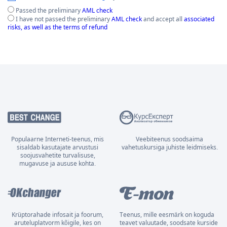
Passed the preliminary
AML check
I have not passed the preliminary
AML check
and accept all
associated
risks, as well as the terms of refund
Populaarne Interneti-teenus, mis
Veebiteenus soodsaima
sisaldab kasutajate arvustusi
vahetuskursiga juhiste leidmiseks.
soojusvahetite turvalisuse,
mugavuse ja aususe kohta.
Krüptorahade infosait ja foorum,
Teenus, mille eesmärk on koguda
aruteluplatvorm kõigile, kes on
teavet valuutade, soodsate kurside