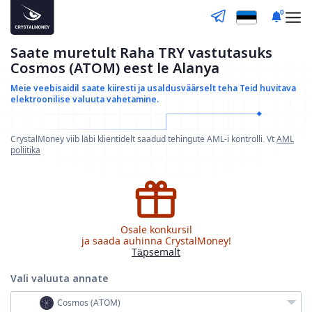
0
Saate muretult Raha TRY vastutasuks
Cosmos (ATOM) eest le Alanya
Meie veebisaidil saate kiiresti ja usaldusväärselt teha
Teid huvitava
elektroonilise valuuta vahetamine.
CrystalMoney viib läbi klientidelt saadud tehingute AML-i kontrolli. Vt
AML
poliitika
Osale konkursil
ja saada auhinna CrystalMoney!
Täpsemalt
Vali valuuta
annate
Cosmos (ATOM)