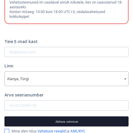
Vahetusteenused on saadaval ainult isikutele, kes on saavutanud 18-
aastaseks.
Kontori tööaeg: 10:00 kuni 18:00 UTC+3, nädalavahetused
kokkuleppel.
Teie E-mail kast
Linn
Alanya, Türgi
Arve seerianumber
Jätkata vahetust
Mina olen nőus
Vahetuse reeglid
ja
AML/KYC