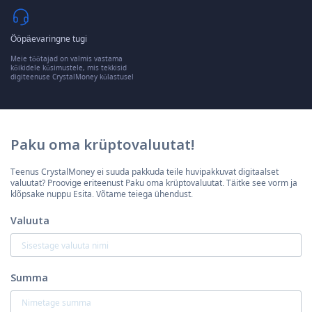
Ööpäevaringne tugi
Meie töötajad on valmis vastama
kõikidele küsimustele, mis tekkisid
digiteenuse CrystalMoney külastusel
Paku oma krüptovaluutat!
Teenus CrystalMoney ei suuda pakkuda teile huvipakkuvat digitaalset
valuutat? Proovige eriteenust Paku oma krüptovaluutat. Täitke see vorm ja
klõpsake nuppu Esita. Võtame teiega ühendust.
Valuuta
Summa