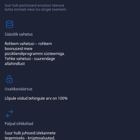
Suur hulk positiivseid arvustusi teenuse
kohta kinnitab meie töö kõrget kvaliteeti.
Säästlik vahetus
Rohkem vahetusi – rohkem
boonuseid meie
püsikliendiprogrammi süsteemiga.
Tehke vahetusi - suurendage
allahindlust
Usaldusväärsus
Lõpule viidud tehingute arv on 100%
Paljud sihtkohad
Suur hulk juhiseid ülekannete
tegemiseks - krüptovaluutad,