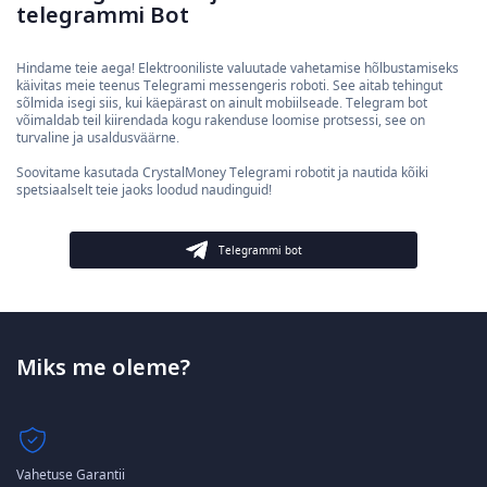
telegrammi Bot
Hindame teie aega! Elektrooniliste valuutade vahetamise hõlbustamiseks
käivitas meie teenus Telegrami messengeris roboti. See aitab tehingut
sõlmida isegi siis, kui käepärast on ainult mobiilseade. Telegram bot
võimaldab teil kiirendada kogu rakenduse loomise protsessi, see on
turvaline ja usaldusväärne.
Soovitame kasutada CrystalMoney Telegrami robotit ja nautida kõiki
spetsiaalselt teie jaoks loodud naudinguid!
Telegrammi bot
Miks me oleme?
Vahetuse Garantii