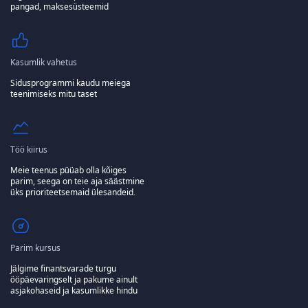
pangad, maksesüsteemid
Kasumlik vahetus
Sidusprogrammi kaudu meiega
teenimiseks mitu taset
Töö kiirus
Meie teenus püüab olla kõiges
parim, seega on teie aja säästmine
üks prioriteetsemaid ülesandeid.
Parim kursus
Jälgime finantsvarade turgu
ööpäevaringselt ja pakume ainult
asjakohaseid ja kasumlikke hindu