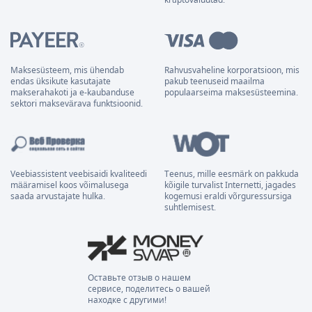
Maksesüsteem, mis ühendab
Rahvusvaheline korporatsioon, mis
endas üksikute kasutajate
pakub teenuseid maailma
makserahakoti ja e-kaubanduse
populaarseima maksesüsteemina.
sektori maksevärava funktsioonid.
Veebiassistent veebisaidi kvaliteedi
Teenus, mille eesmärk on pakkuda
määramisel koos võimalusega
kõigile turvalist Internetti, jagades
saada arvustajate hulka.
kogemusi eraldi võrguressursiga
suhtlemisest.
Оставьте отзыв о нашем
сервисе, поделитесь о вашей
находке с другими!