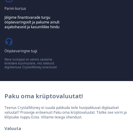
Parim kursus
Jälgime finantsvarade turgu
ööpäevaringselt ja pakume ainult
asjakohaseid ja kasumlikke hindu
Ööpäevaringne tugi
Meie töötajad on valmis vastama
kõikidele küsimustele, mis tekkisid
digiteenuse CrystalMoney külastusel
Paku oma krüptovaluutat!
Teenus CrystalMoney ei suuda pakkuda teile huvipakkuvat digitaalset
valuutat? Proovige eriteenust Paku oma krüptovaluutat. Täitke see vorm ja
klõpsake nuppu Esita. Võtame teiega ühendust.
Valuuta