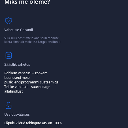
Miks me oleme?
Vahetuse Garantii
Suur hulk positiivseid arvustusi teenuse
kohta kinnitab meie töö kõrget kvaliteeti.
Säästlik vahetus
Rohkem vahetusi – rohkem
boonuseid meie
püsikliendiprogrammi süsteemiga.
Tehke vahetusi - suurendage
allahindlust
Usaldusväärsus
Lõpule viidud tehingute arv on 100%