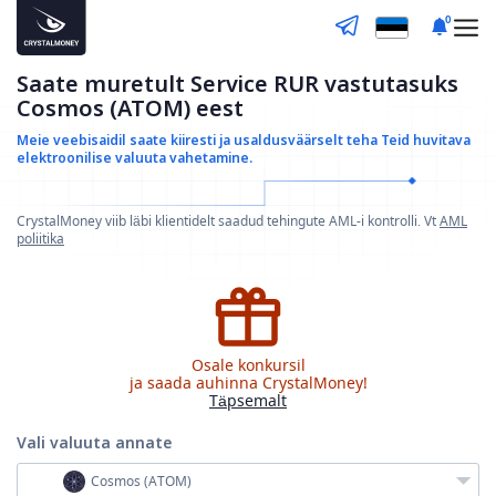
0
Saate muretult Service RUR vastutasuks
Cosmos (ATOM) eest
Meie veebisaidil saate kiiresti ja usaldusväärselt teha
Teid huvitava
elektroonilise valuuta vahetamine.
CrystalMoney viib läbi klientidelt saadud tehingute AML-i kontrolli. Vt
AML
poliitika
Osale konkursil
ja saada auhinna CrystalMoney!
Täpsemalt
Vali valuuta
annate
Cosmos (ATOM)