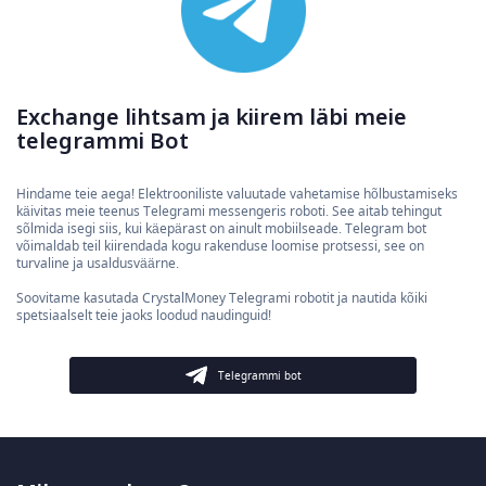
Exchange lihtsam ja kiirem läbi meie
telegrammi Bot
Hindame teie aega! Elektrooniliste valuutade vahetamise hõlbustamiseks
käivitas meie teenus Telegrami messengeris roboti. See aitab tehingut
sõlmida isegi siis, kui käepärast on ainult mobiilseade. Telegram bot
võimaldab teil kiirendada kogu rakenduse loomise protsessi, see on
turvaline ja usaldusväärne.
Soovitame kasutada CrystalMoney Telegrami robotit ja nautida kõiki
spetsiaalselt teie jaoks loodud naudinguid!
Telegrammi bot