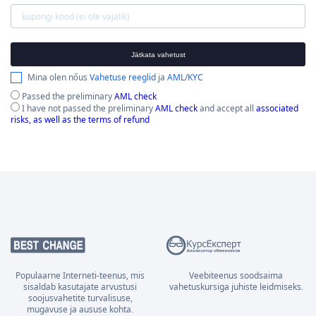
Jätkata vahetust
Mina olen nőus
Vahetuse reeglid
ja
AML/KYC
Passed the preliminary
AML check
I have not passed the preliminary
AML check
and accept all
associated
risks, as well as the terms of refund
Populaarne Interneti-teenus, mis
Veebiteenus soodsaima
sisaldab kasutajate arvustusi
vahetuskursiga juhiste leidmiseks.
soojusvahetite turvalisuse,
mugavuse ja aususe kohta.