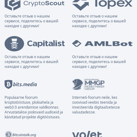
Оставьте отзыв о нашем
Оставьте отзыв о нашем
сервисе, поделитесь о вашей
сервисе, поделитесь о вашей
находке с другими!
находке с другими!
Оставьте отзыв о нашем
Оставьте отзыв о нашем
сервисе, поделитесь о вашей
сервисе, поделитесь о вашей
находке с другими!
находке с другими!
Populaarne foorum
Interneti-foorum neile, kes
krüptotööstuse, plokiahela ja
soovivad veebis teenida ja
web3.0 arendamise valdkonnas.
investeerida digitaalsetesse
Arvustatakse jooksvaid uudiseid ja
valuutadesse.
käivitatud projekte digitööstuses.