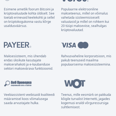
Esimene ametlik foorum Bitcoini ja
Populaarne elektrooniline
krüptovaluutade kohta üldiselt. See
makseteenus, millel on võimalus
toetab erinevaid keelekohti ja sellel
vahetada süsteemisiseselt
on krüptokogukonna vastu kõrge
valuutasid ja millel on rohkem kui
usaldusväärsus.
20 tüüpi makseviise, sealhulgas
krüptovaluutad.
Maksesüsteem, mis ühendab
Rahvusvaheline korporatsioon, mis
endas üksikute kasutajate
pakub teenuseid maailma
makserahakoti ja e-kaubanduse
populaarseima maksesüsteemina.
sektori maksevärava funktsioonid.
Veebiassistent veebisaidi kvaliteedi
Teenus, mille eesmärk on pakkuda
määramisel koos võimalusega
kõigile turvalist Internetti, jagades
saada arvustajate hulka.
kogemusi eraldi võrguressursiga
suhtlemisest.