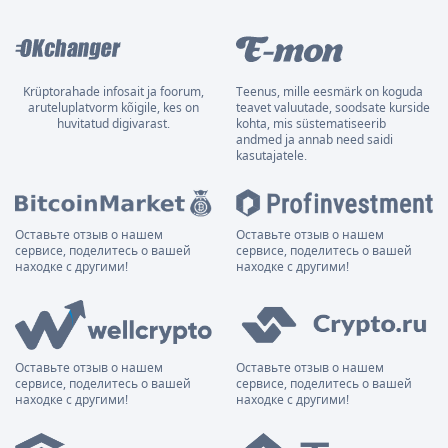
Krüptorahade infosait ja foorum,
Teenus, mille eesmärk on koguda
aruteluplatvorm kõigile, kes on
teavet valuutade, soodsate kurside
huvitatud digivarast.
kohta, mis süstematiseerib
andmed ja annab need saidi
kasutajatele.
Оставьте отзыв о нашем
Оставьте отзыв о нашем
сервисе, поделитесь о вашей
сервисе, поделитесь о вашей
находке с другими!
находке с другими!
Оставьте отзыв о нашем
Оставьте отзыв о нашем
сервисе, поделитесь о вашей
сервисе, поделитесь о вашей
находке с другими!
находке с другими!