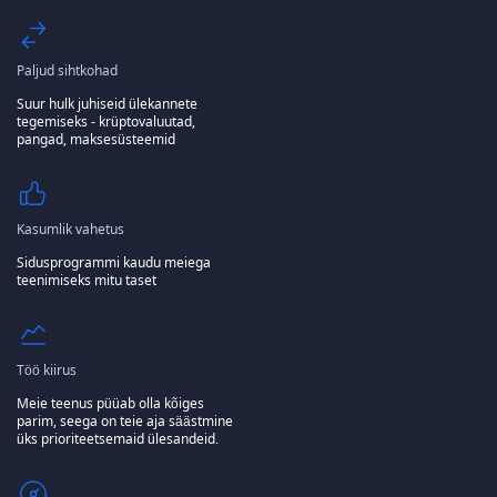
Paljud sihtkohad
Suur hulk juhiseid ülekannete
tegemiseks - krüptovaluutad,
pangad, maksesüsteemid
Kasumlik vahetus
Sidusprogrammi kaudu meiega
teenimiseks mitu taset
Töö kiirus
Meie teenus püüab olla kõiges
parim, seega on teie aja säästmine
üks prioriteetsemaid ülesandeid.