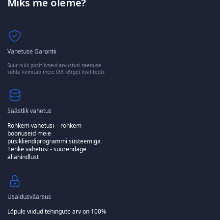
Miks me oleme?
Vahetuse Garantii
Suur hulk positiivseid arvustusi teenuse
kohta kinnitab meie töö kõrget kvaliteeti.
Säästlik vahetus
Rohkem vahetusi – rohkem
boonuseid meie
püsikliendiprogrammi süsteemiga.
Tehke vahetusi - suurendage
allahindlust
Usaldusväärsus
Lõpule viidud tehingute arv on 100%