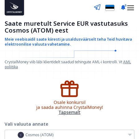
0
Saate muretult Service EUR vastutasuks
Cosmos (ATOM) eest
Meie veebisaidil saate kiiresti ja usaldusväärselt teha
Teid huvitava
elektroonilise valuuta vahetamine.
CrystalMoney viib läbi klientidelt saadud tehingute AML-i kontrolli. Vt
AML
poliitika
Osale konkursil
ja saada auhinna CrystalMoney!
Täpsemalt
Vali valuuta
annate
Cosmos (ATOM)