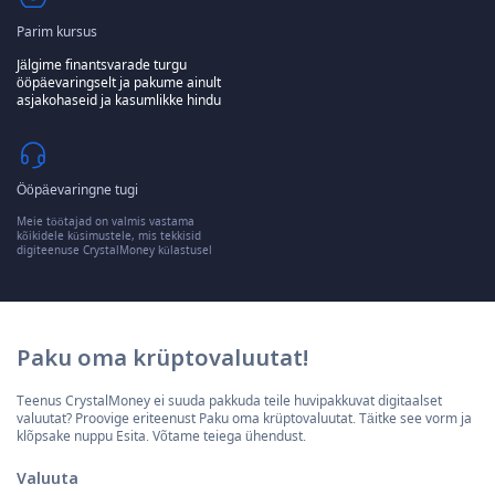
Parim kursus
Jälgime finantsvarade turgu
ööpäevaringselt ja pakume ainult
asjakohaseid ja kasumlikke hindu
Ööpäevaringne tugi
Meie töötajad on valmis vastama
kõikidele küsimustele, mis tekkisid
digiteenuse CrystalMoney külastusel
Paku oma krüptovaluutat!
Teenus CrystalMoney ei suuda pakkuda teile huvipakkuvat digitaalset
valuutat? Proovige eriteenust Paku oma krüptovaluutat. Täitke see vorm ja
klõpsake nuppu Esita. Võtame teiega ühendust.
Valuuta