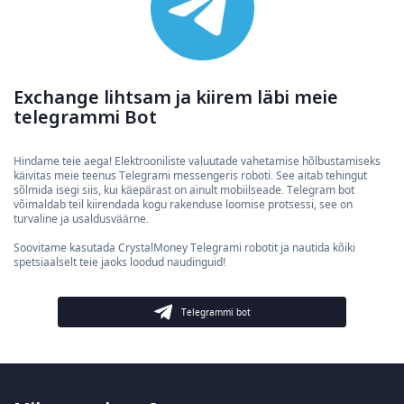
Exchange lihtsam ja kiirem läbi meie
telegrammi Bot
Hindame teie aega! Elektrooniliste valuutade vahetamise hõlbustamiseks
käivitas meie teenus Telegrami messengeris roboti. See aitab tehingut
sõlmida isegi siis, kui käepärast on ainult mobiilseade. Telegram bot
võimaldab teil kiirendada kogu rakenduse loomise protsessi, see on
turvaline ja usaldusväärne.
Soovitame kasutada CrystalMoney Telegrami robotit ja nautida kõiki
spetsiaalselt teie jaoks loodud naudinguid!
Telegrammi bot