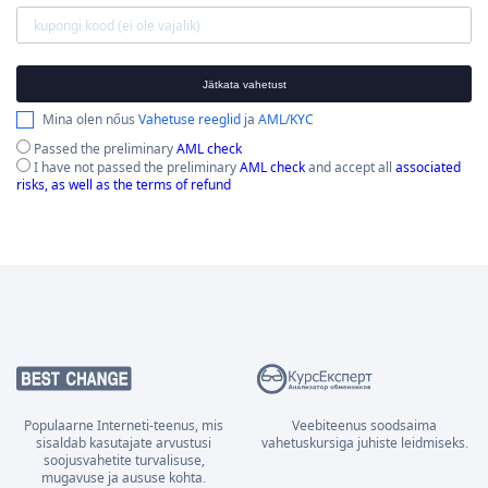
Jätkata vahetust
Mina olen nőus
Vahetuse reeglid
ja
AML/KYC
Passed the preliminary
AML check
I have not passed the preliminary
AML check
and accept all
associated
risks, as well as the terms of refund
Populaarne Interneti-teenus, mis
Veebiteenus soodsaima
sisaldab kasutajate arvustusi
vahetuskursiga juhiste leidmiseks.
soojusvahetite turvalisuse,
mugavuse ja aususe kohta.