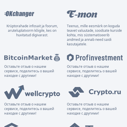
Krüptorahade infosait ja foorum,
Teenus, mille eesmärk on koguda
aruteluplatvorm kõigile, kes on
teavet valuutade, soodsate kurside
huvitatud digivarast.
kohta, mis süstematiseerib
andmed ja annab need saidi
kasutajatele.
Оставьте отзыв о нашем
Оставьте отзыв о нашем
сервисе, поделитесь о вашей
сервисе, поделитесь о вашей
находке с другими!
находке с другими!
Оставьте отзыв о нашем
Оставьте отзыв о нашем
сервисе, поделитесь о вашей
сервисе, поделитесь о вашей
находке с другими!
находке с другими!