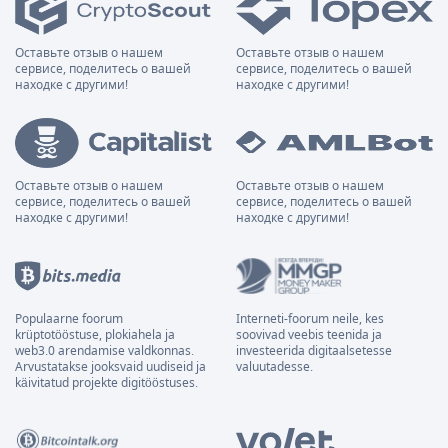
Оставьте отзыв о нашем
Оставьте отзыв о нашем
сервисе, поделитесь о вашей
сервисе, поделитесь о вашей
находке с другими!
находке с другими!
Оставьте отзыв о нашем
Оставьте отзыв о нашем
сервисе, поделитесь о вашей
сервисе, поделитесь о вашей
находке с другими!
находке с другими!
Populaarne foorum
Interneti-foorum neile, kes
krüptotööstuse, plokiahela ja
soovivad veebis teenida ja
web3.0 arendamise valdkonnas.
investeerida digitaalsetesse
Arvustatakse jooksvaid uudiseid ja
valuutadesse.
käivitatud projekte digitööstuses.