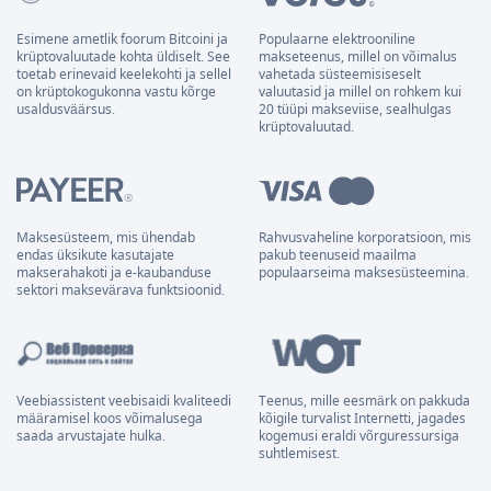
Esimene ametlik foorum Bitcoini ja
Populaarne elektrooniline
krüptovaluutade kohta üldiselt. See
makseteenus, millel on võimalus
toetab erinevaid keelekohti ja sellel
vahetada süsteemisiseselt
on krüptokogukonna vastu kõrge
valuutasid ja millel on rohkem kui
usaldusväärsus.
20 tüüpi makseviise, sealhulgas
krüptovaluutad.
Maksesüsteem, mis ühendab
Rahvusvaheline korporatsioon, mis
endas üksikute kasutajate
pakub teenuseid maailma
makserahakoti ja e-kaubanduse
populaarseima maksesüsteemina.
sektori maksevärava funktsioonid.
Veebiassistent veebisaidi kvaliteedi
Teenus, mille eesmärk on pakkuda
määramisel koos võimalusega
kõigile turvalist Internetti, jagades
saada arvustajate hulka.
kogemusi eraldi võrguressursiga
suhtlemisest.