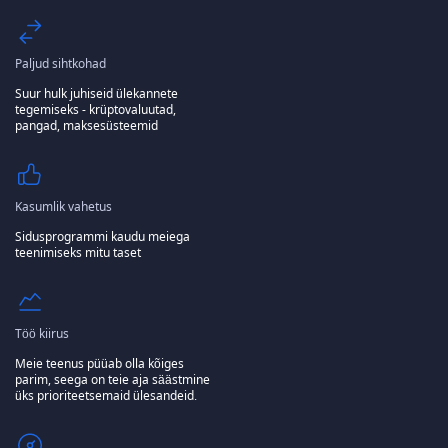
Paljud sihtkohad
Suur hulk juhiseid ülekannete
tegemiseks - krüptovaluutad,
pangad, maksesüsteemid
Kasumlik vahetus
Sidusprogrammi kaudu meiega
teenimiseks mitu taset
Töö kiirus
Meie teenus püüab olla kõiges
parim, seega on teie aja säästmine
üks prioriteetsemaid ülesandeid.