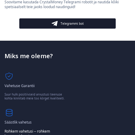
Soovitame kasutada CrystalMoney Telegrami robotit ja nautida kõiki
spetsiaalselt teie jaoks loodud naudinguid!
Telegrammi bot
Miks me oleme?
Vahetuse Garantii
Suur hulk positiivseid arvustusi teenuse
kohta kinnitab meie töö kõrget kvaliteeti.
Säästlik vahetus
Rohkem vahetusi – rohkem