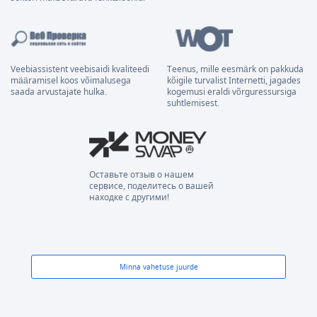
Veebiassistent veebisaidi kvaliteedi
Teenus, mille eesmärk on pakkuda
määramisel koos võimalusega
kõigile turvalist Internetti, jagades
saada arvustajate hulka.
kogemusi eraldi võrguressursiga
suhtlemisest.
Оставьте отзыв о нашем
сервисе, поделитесь о вашей
находке с другими!
Minna vahetuse juurde