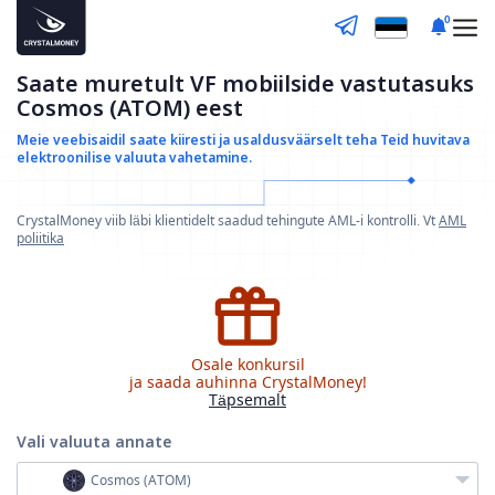
0
Saate muretult VF mobiilside vastutasuks
Cosmos (ATOM) eest
Meie veebisaidil saate kiiresti ja usaldusväärselt teha
Teid huvitava
elektroonilise valuuta vahetamine.
CrystalMoney viib läbi klientidelt saadud tehingute AML-i kontrolli. Vt
AML
poliitika
Osale konkursil
ja saada auhinna CrystalMoney!
Täpsemalt
Vali valuuta
annate
Cosmos (ATOM)