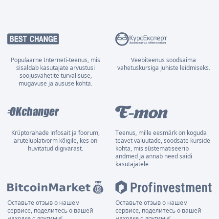
Populaarne Interneti-teenus, mis
Veebiteenus soodsaima
sisaldab kasutajate arvustusi
vahetuskursiga juhiste leidmiseks.
soojusvahetite turvalisuse,
mugavuse ja aususe kohta.
Krüptorahade infosait ja foorum,
Teenus, mille eesmärk on koguda
aruteluplatvorm kõigile, kes on
teavet valuutade, soodsate kurside
huvitatud digivarast.
kohta, mis süstematiseerib
andmed ja annab need saidi
kasutajatele.
Оставьте отзыв о нашем
Оставьте отзыв о нашем
сервисе, поделитесь о вашей
сервисе, поделитесь о вашей
находке с другими!
находке с другими!