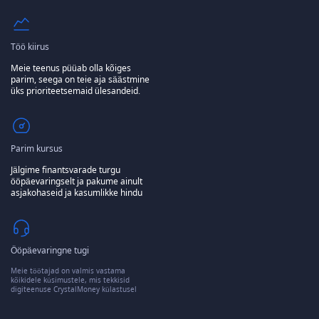
Töö kiirus
Meie teenus püüab olla kõiges
parim, seega on teie aja säästmine
üks prioriteetsemaid ülesandeid.
Parim kursus
Jälgime finantsvarade turgu
ööpäevaringselt ja pakume ainult
asjakohaseid ja kasumlikke hindu
Ööpäevaringne tugi
Meie töötajad on valmis vastama
kõikidele küsimustele, mis tekkisid
digiteenuse CrystalMoney külastusel