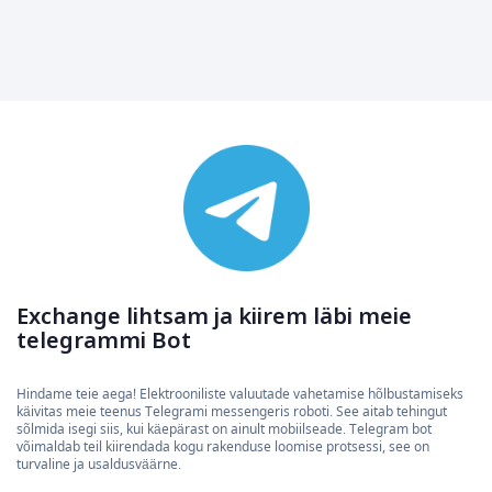
Exchange lihtsam ja kiirem läbi meie
telegrammi Bot
Hindame teie aega! Elektrooniliste valuutade vahetamise hõlbustamiseks
käivitas meie teenus Telegrami messengeris roboti. See aitab tehingut
sõlmida isegi siis, kui käepärast on ainult mobiilseade. Telegram bot
võimaldab teil kiirendada kogu rakenduse loomise protsessi, see on
turvaline ja usaldusväärne.