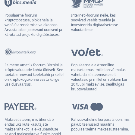
Populaarne foorum
Interneti-foorum neile, kes
krüptotööstuse, plokiahela ja
soovivad veebis teenida ja
web3.0 arendamise valdkonnas.
investeerida digitaalsetesse
Arvustatakse jooksvaid uudiseid ja
valuutadesse.
käivitatud projekte digitööstuses.
Esimene ametlik foorum Bitcoini ja
Populaarne elektrooniline
krüptovaluutade kohta üldiselt. See
makseteenus, millel on võimalus
toetab erinevaid keelekohti ja sellel
vahetada süsteemisiseselt
on krüptokogukonna vastu kõrge
valuutasid ja millel on rohkem kui
usaldusväärsus.
20 tüüpi makseviise, sealhulgas
krüptovaluutad.
Maksesüsteem, mis ühendab
Rahvusvaheline korporatsioon, mis
endas üksikute kasutajate
pakub teenuseid maailma
makserahakoti ja e-kaubanduse
populaarseima maksesüsteemina.
sektori maksevärava funktsioonid.