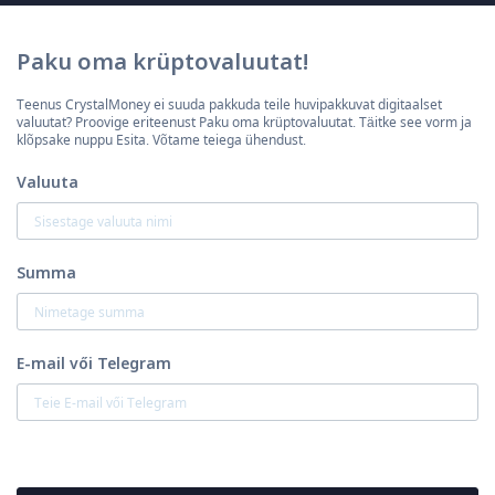
Paku oma krüptovaluutat!
Teenus CrystalMoney ei suuda pakkuda teile huvipakkuvat digitaalset
valuutat? Proovige eriteenust Paku oma krüptovaluutat. Täitke see vorm ja
klõpsake nuppu Esita. Võtame teiega ühendust.
Valuuta
Summa
E-mail vői Telegram