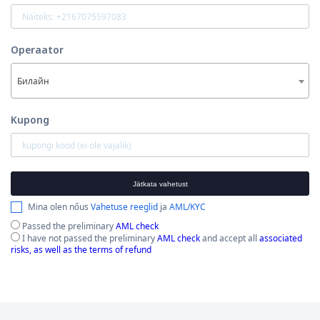
Operaator
Билайн
Kupong
Jätkata vahetust
Mina olen nőus
Vahetuse reeglid
ja
AML/KYC
Passed the preliminary
AML check
I have not passed the preliminary
AML check
and accept all
associated
risks, as well as the terms of refund