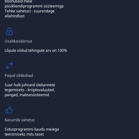
boonuseid meie
püsikliendiprogrammi süsteemiga.
Tehke vahetusi - suurendage
allahindlust
Usaldusväärsus
Lõpule viidud tehingute arv on 100%
Paljud sihtkohad
Suur hulk juhiseid ülekannete
tegemiseks - krüptovaluutad,
pangad, maksesüsteemid
Kasumlik vahetus
Sidusprogrammi kaudu meiega
teenimiseks mitu taset