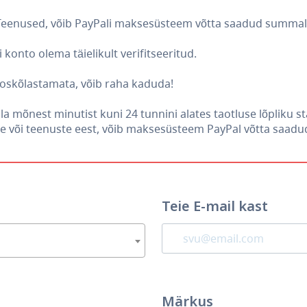
 Teenused, võib PayPali maksesüsteem võtta saadud summalt l
konto olema täielikult verifitseeritud.
ooskõlastamata, võib raha kaduda!
la mõnest minutist kuni 24 tunnini alates taotluse lõpliku s
 või teenuste eest, võib maksesüsteem PayPal võtta saadud
Teie E-mail kast
Märkus