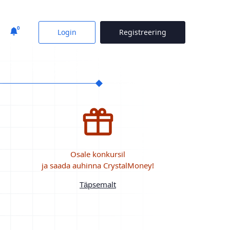
0
Login
Registreering
Osale konkursil
ja saada auhinna CrystalMoney!
Täpsemalt