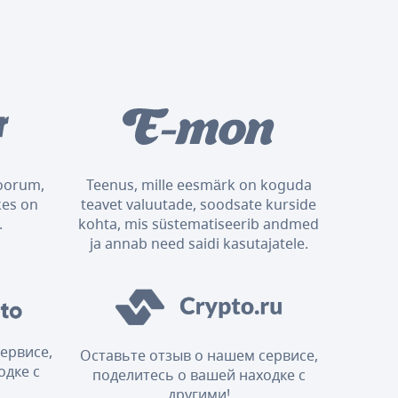
foorum,
Teenus, mille eesmärk on koguda
kes on
teavet valuutade, soodsate kurside
.
kohta, mis süstematiseerib andmed
ja annab need saidi kasutajatele.
ервисе,
Оставьте отзыв о нашем сервисе,
одке с
поделитесь о вашей находке с
другими!