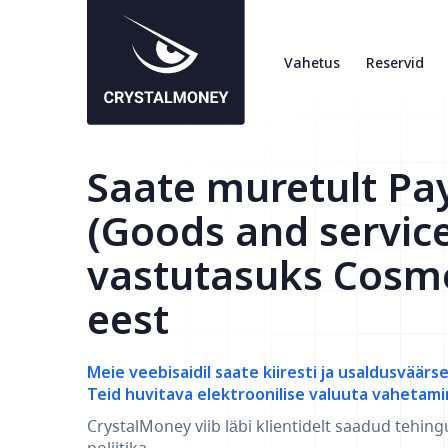
Vahetus
Reservid
Saate muretult Pa
(Goods and servic
vastutasuks Cosm
eest
Meie veebisaidil saate kiiresti ja usaldusväärs
Teid huvitava elektroonilise valuuta vahetami
CrystalMoney viib läbi klientidelt saadud tehing