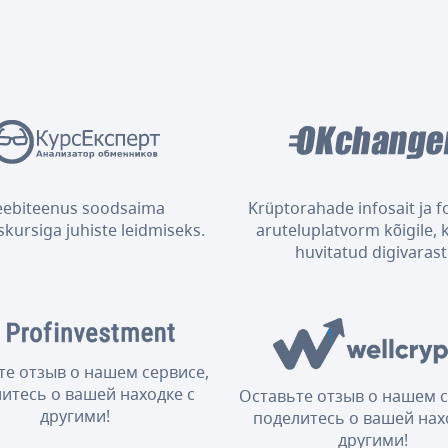
eebiteenus soodsaima
Krüptorahade infosait ja 
kursiga juhiste leidmiseks.
aruteluplatvorm kõigile, 
huvitatud digivarast
те отзыв о нашем сервисе,
итесь о вашей находке с
Оставьте отзыв о нашем с
другими!
поделитесь о вашей нах
другими!