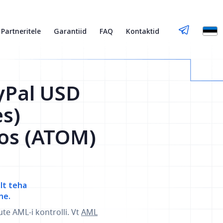
Partneritele
Garantiid
FAQ
Kontaktid
yPal USD
es)
os (ATOM)
elt teha
ne.
ute AML-i kontrolli. Vt
AML