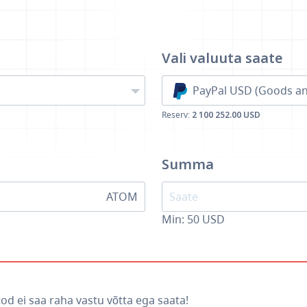
Vali valuuta
saate
PayPal USD (Goods an
Reserv:
2 100 252.00 USD
Summa
ATOM
Min:
50
USD
od ei saa raha vastu võtta ega saata!