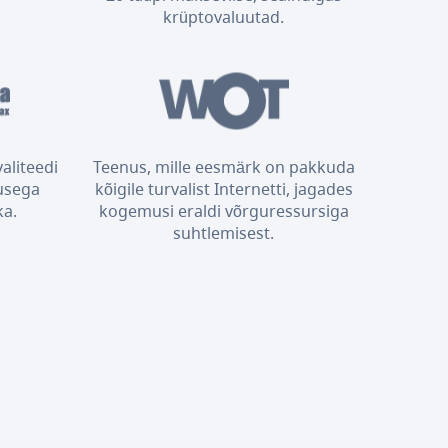
krüptovaluutad.
aliteedi
Teenus, mille eesmärk on pakkuda
usega
kõigile turvalist Internetti, jagades
ka.
kogemusi eraldi võrguressursiga
suhtlemisest.