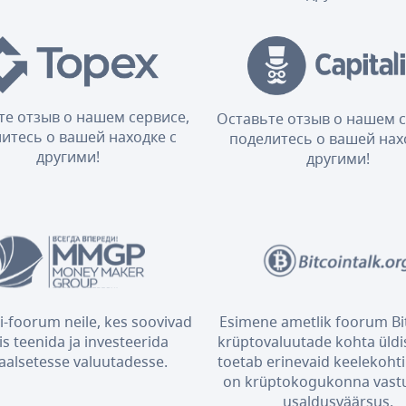
те отзыв о нашем сервисе,
Оставьте отзыв о нашем с
итесь о вашей находке с
поделитесь о вашей нах
другими!
другими!
i-foorum neile, kes soovivad
Esimene ametlik foorum Bit
is teenida ja investeerida
krüptovaluutade kohta üldis
taalsetesse valuutadesse.
toetab erinevaid keelekohti 
on krüptokogukonna vast
usaldusväärsus.