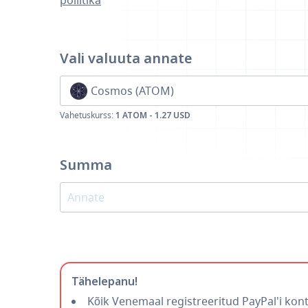
poliitika
Vali valuuta
annate
Cosmos (ATOM)
Vahetuskurss:
1 ATOM - 1.27 USD
Summa
Tähelepanu!
Kõik Venemaal registreeritud PayPal'i kont