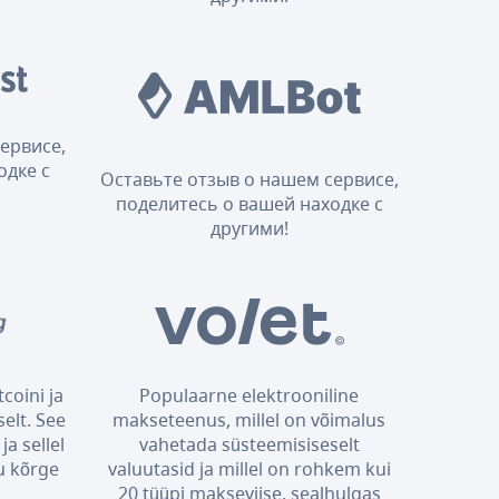
ервисе,
одке с
Оставьте отзыв о нашем сервисе,
поделитесь о вашей находке с
другими!
coini ja
Populaarne elektrooniline
elt. See
makseteenus, millel on võimalus
ja sellel
vahetada süsteemisiseselt
u kõrge
valuutasid ja millel on rohkem kui
20 tüüpi makseviise, sealhulgas