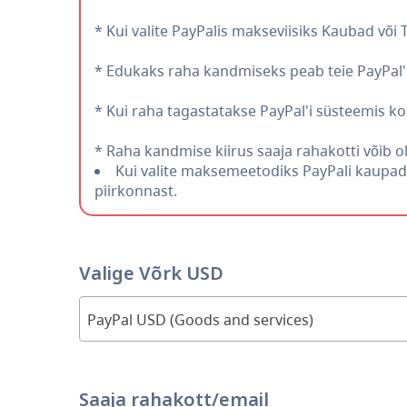
* Kui valite PayPalis makseviisiks Kaubad või
* Edukaks raha kandmiseks peab teie PayPal'i 
* Kui raha tagastatakse PayPal'i süsteemis k
* Raha kandmise kiirus saaja rahakotti võib ol
Kui valite maksemeetodiks PayPali kaupade
piirkonnast.
Valige Võrk USD
PayPal USD (Goods and services)
Saaja rahakott/email