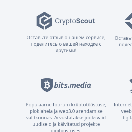
Оставьте отзыв о нашем сервисе,
Оставь
поделитесь о вашей находке с
подел
другими!
Populaarne foorum krüptotööstuse,
Internet
plokiahela ja web3.0 arendamise
veeb
valdkonnas. Arvustatakse jooksvaid
digi
uudiseid ja käivitatud projekte
digitööstuses.