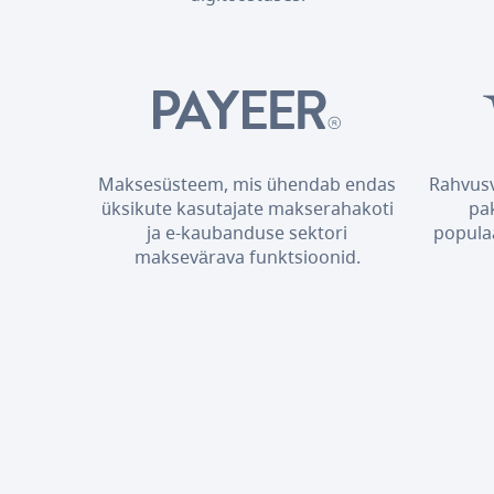
Maksesüsteem, mis ühendab endas
Rahvusv
üksikute kasutajate makserahakoti
pa
ja e-kaubanduse sektori
popula
maksevärava funktsioonid.