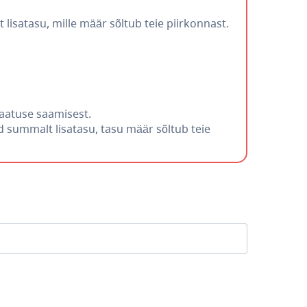
isatasu, mille määr sõltub teie piirkonnast.
taatuse saamisest.
 summalt lisatasu, tasu määr sõltub teie