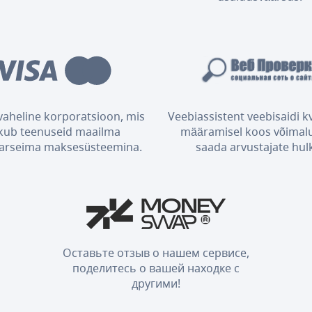
aheline korporatsioon, mis
Veebiassistent veebisaidi kv
kub teenuseid maailma
määramisel koos võimal
arseima maksesüsteemina.
saada arvustajate hul
Оставьте отзыв о нашем сервисе,
поделитесь о вашей находке с
другими!