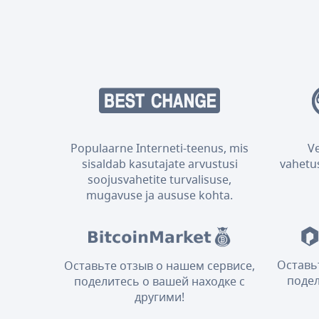
Populaarne Interneti-teenus, mis
V
sisaldab kasutajate arvustusi
vahetus
soojusvahetite turvalisuse,
mugavuse ja aususe kohta.
Оставь
Оставьте отзыв о нашем сервисе,
подел
поделитесь о вашей находке с
другими!