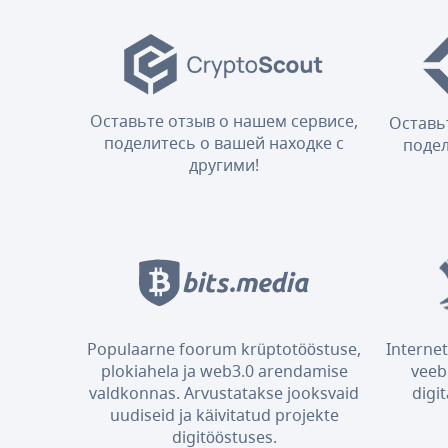
Оставьте отзыв о нашем сервисе,
Оставь
поделитесь о вашей находке с
подел
другими!
Populaarne foorum krüptotööstuse,
Internet
plokiahela ja web3.0 arendamise
veeb
valdkonnas. Arvustatakse jooksvaid
digi
uudiseid ja käivitatud projekte
digitööstuses.