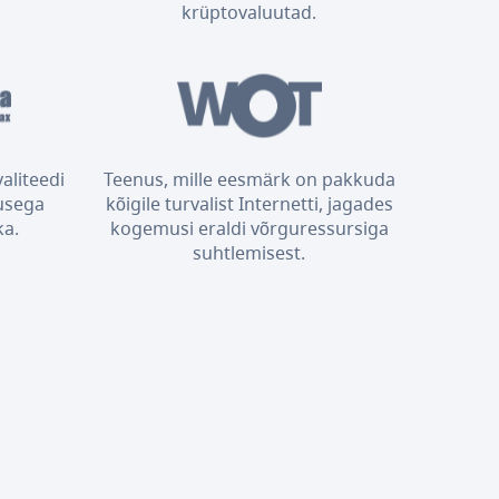
krüptovaluutad.
aliteedi
Teenus, mille eesmärk on pakkuda
usega
kõigile turvalist Internetti, jagades
ka.
kogemusi eraldi võrguressursiga
suhtlemisest.