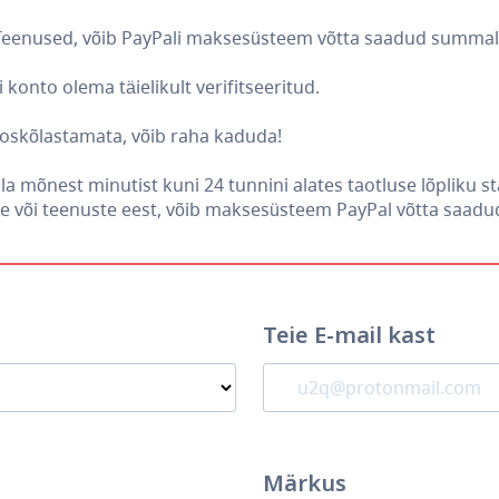
 Teenused, võib PayPali maksesüsteem võtta saadud summalt l
konto olema täielikult verifitseeritud.
ooskõlastamata, võib raha kaduda!
la mõnest minutist kuni 24 tunnini alates taotluse lõpliku s
 või teenuste eest, võib maksesüsteem PayPal võtta saadud
Teie E-mail kast
Märkus