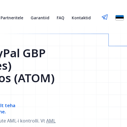
Partneritele
Garantiid
FAQ
Kontaktid
yPal GBP
es)
os (ATOM)
elt teha
ne.
ute AML-i kontrolli. Vt
AML