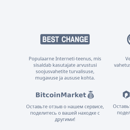
Populaarne Interneti-teenus, mis
V
sisaldab kasutajate arvustusi
vahetus
soojusvahetite turvalisuse,
mugavuse ja aususe kohta.
Оставь
Оставьте отзыв о нашем сервисе,
подел
поделитесь о вашей находке с
другими!