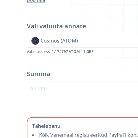
poliitika
Vali valuuta
annate
Cosmos (ATOM)
Vahetuskurss:
1.174797 ATOM - 1 GBP
Summa
Tähelepanu!
Kõik Venemaal registreeritud PayPal'i kont