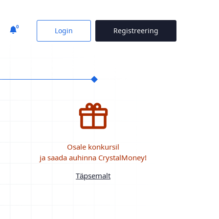
0
Login
Registreering
Osale konkursil
ja saada auhinna CrystalMoney!
Täpsemalt