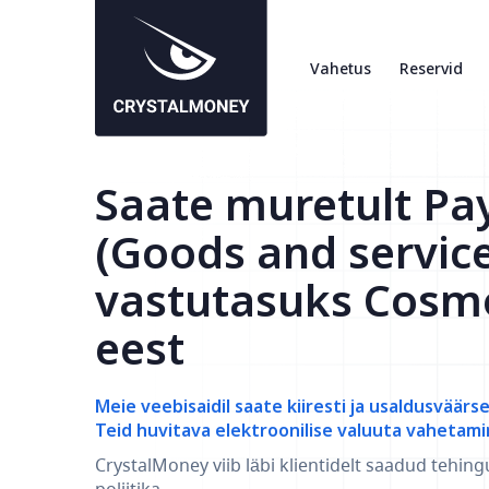
Vahetus
Reservid
Saate muretult Pa
(Goods and servic
vastutasuks Cosm
eest
Meie veebisaidil saate kiiresti ja usaldusväärs
Teid huvitava elektroonilise valuuta vahetami
CrystalMoney viib läbi klientidelt saadud tehing