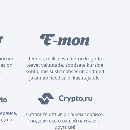
foorum,
Teenus, mille eesmärk on koguda
kes on
teavet valuutade, soodsate kurside
.
kohta, mis süstematiseerib andmed
ja annab need saidi kasutajatele.
ервисе,
Оставьте отзыв о нашем сервисе,
одке с
поделитесь о вашей находке с
другими!