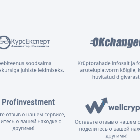
eebiteenus soodsaima
Krüptorahade infosait ja 
kursiga juhiste leidmiseks.
aruteluplatvorm kõigile, 
huvitatud digivarast
те отзыв о нашем сервисе,
итесь о вашей находке с
Оставьте отзыв о нашем с
другими!
поделитесь о вашей нах
другими!