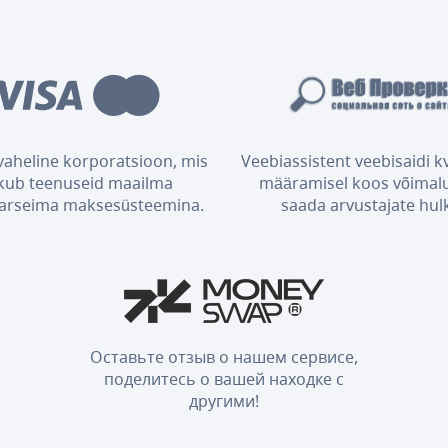
aheline korporatsioon, mis
Veebiassistent veebisaidi kv
kub teenuseid maailma
määramisel koos võimal
arseima maksesüsteemina.
saada arvustajate hul
Оставьте отзыв о нашем сервисе,
поделитесь о вашей находке с
другими!