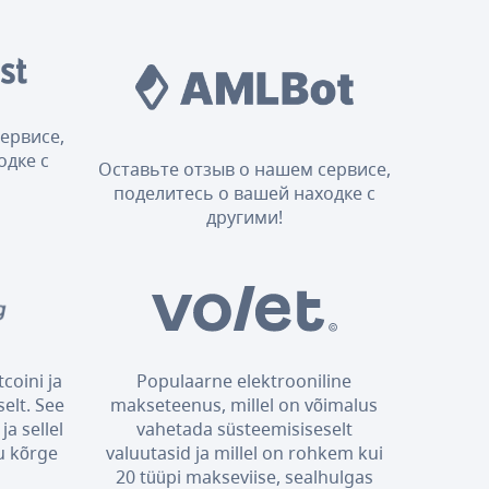
ервисе,
одке с
Оставьте отзыв о нашем сервисе,
поделитесь о вашей находке с
другими!
coini ja
Populaarne elektrooniline
elt. See
makseteenus, millel on võimalus
ja sellel
vahetada süsteemisiseselt
u kõrge
valuutasid ja millel on rohkem kui
20 tüüpi makseviise, sealhulgas