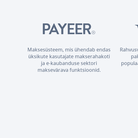
Maksesüsteem, mis ühendab endas
Rahvusv
üksikute kasutajate makserahakoti
pa
ja e-kaubanduse sektori
popula
maksevärava funktsioonid.