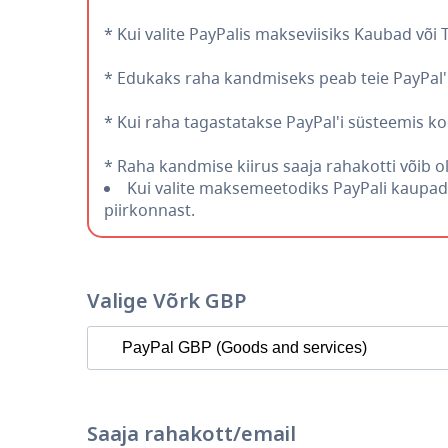
* Kui valite PayPalis makseviisiks Kaubad või
* Edukaks raha kandmiseks peab teie PayPal'i 
* Kui raha tagastatakse PayPal'i süsteemis k
* Raha kandmise kiirus saaja rahakotti võib ol
Kui valite maksemeetodiks PayPali kaupade
piirkonnast.
Valige Võrk GBP
Saaja rahakott/email