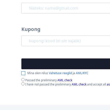
Kupong
Mina olen nőus
Vahetuse reeglid
ja
AML/KYC
Passed the preliminary
AML check
I have not passed the preliminary
AML check
and accept all
as