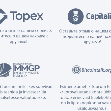
те отзыв о нашем сервисе,
Оставьте отзыв о нашем с
итесь о вашей находке с
поделитесь о вашей нах
другими!
другими!
i-foorum neile, kes soovivad
Esimene ametlik foorum Bit
is teenida ja investeerida
krüptovaluutade kohta üldis
taalsetesse valuutadesse.
toetab erinevaid keelekohti 
on krüptokogukonna vast
usaldusväärsus.