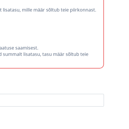
isatasu, mille määr sõltub teie piirkonnast.
taatuse saamisest.
 summalt lisatasu, tasu määr sõltub teie