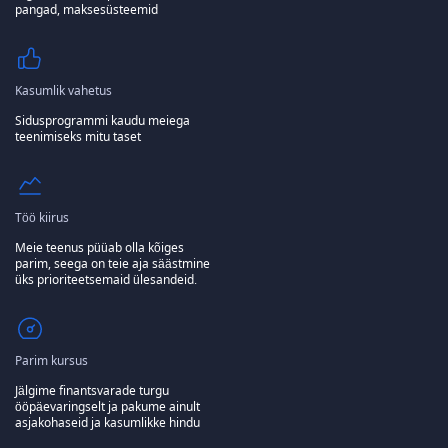
pangad, maksesüsteemid
Kasumlik vahetus
Sidusprogrammi kaudu meiega
teenimiseks mitu taset
Töö kiirus
Meie teenus püüab olla kõiges
parim, seega on teie aja säästmine
üks prioriteetsemaid ülesandeid.
Parim kursus
Jälgime finantsvarade turgu
ööpäevaringselt ja pakume ainult
asjakohaseid ja kasumlikke hindu