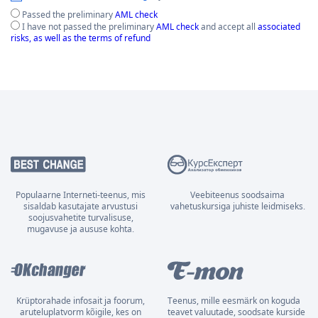
Passed the preliminary
AML check
I have not passed the preliminary
AML check
and accept all
associated
risks, as well as the terms of refund
Populaarne Interneti-teenus, mis
Veebiteenus soodsaima
sisaldab kasutajate arvustusi
vahetuskursiga juhiste leidmiseks.
soojusvahetite turvalisuse,
mugavuse ja aususe kohta.
Krüptorahade infosait ja foorum,
Teenus, mille eesmärk on koguda
aruteluplatvorm kõigile, kes on
teavet valuutade, soodsate kurside