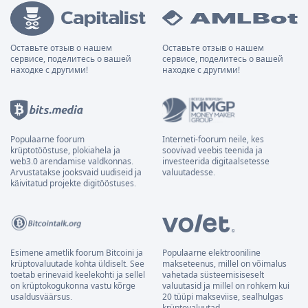
Оставьте отзыв о нашем
Оставьте отзыв о нашем
сервисе, поделитесь о вашей
сервисе, поделитесь о вашей
находке с другими!
находке с другими!
Populaarne foorum
Interneti-foorum neile, kes
krüptotööstuse, plokiahela ja
soovivad veebis teenida ja
web3.0 arendamise valdkonnas.
investeerida digitaalsetesse
Arvustatakse jooksvaid uudiseid ja
valuutadesse.
käivitatud projekte digitööstuses.
Esimene ametlik foorum Bitcoini ja
Populaarne elektrooniline
krüptovaluutade kohta üldiselt. See
makseteenus, millel on võimalus
toetab erinevaid keelekohti ja sellel
vahetada süsteemisiseselt
on krüptokogukonna vastu kõrge
valuutasid ja millel on rohkem kui
usaldusväärsus.
20 tüüpi makseviise, sealhulgas
krüptovaluutad.