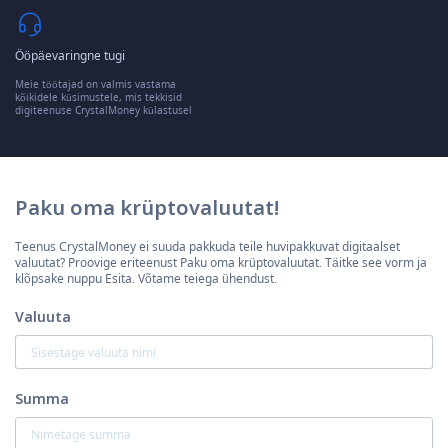
Ööpäevaringne tugi
Meie töötajad on valmis vastama
kõikidele küsimustele, mis tekkisid
digiteenuse CrystalMoney külastusel
Paku oma krüptovaluutat!
Teenus CrystalMoney ei suuda pakkuda teile huvipakkuvat digitaalset
valuutat? Proovige eriteenust Paku oma krüptovaluutat. Täitke see vorm ja
klõpsake nuppu Esita. Võtame teiega ühendust.
Valuuta
Summa