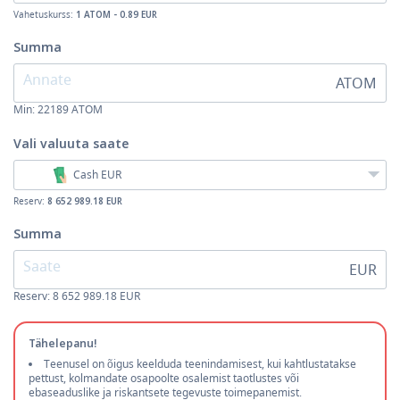
Vahetuskurss:
1 ATOM - 0.89 EUR
Summa
ATOM
Min:
22189
ATOM
Vali valuuta
saate
Cash EUR
Reserv:
8 652 989.18 EUR
Summa
EUR
Reserv: 8 652 989.18 EUR
Tähelepanu!
Teenusel on õigus keelduda teenindamisest, kui kahtlustatakse
pettust, kolmandate osapoolte osalemist taotlustes või
ebaseaduslike ja riskantsete tegevuste toimepanemist.