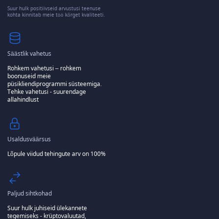
Suur hulk positiivseid arvustusi teenuse
kohta kinnitab meie töö kõrget kvaliteeti.
Säästlik vahetus
Rohkem vahetusi – rohkem
boonuseid meie
püsikliendiprogrammi süsteemiga.
Tehke vahetusi - suurendage
allahindlust
Usaldusväärsus
Lõpule viidud tehingute arv on 100%
Paljud sihtkohad
Suur hulk juhiseid ülekannete
tegemiseks - krüptovaluutad,