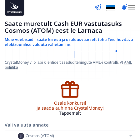
0
Saate muretult Cash EUR vastutasuks
Cosmos (ATOM) eest le Larnaca
Meie veebisaidil saate kiiresti ja usaldusväärselt teha
Teid huvitava
elektroonilise valuuta vahetamine.
CrystalMoney viib läbi klientidelt saadud tehingute AML-i kontrolli. Vt
AML
poliitika
Osale konkursil
ja saada auhinna CrystalMoney!
Täpsemalt
Vali valuuta
annate
Cosmos (ATOM)