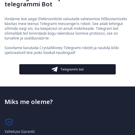
telegrammi Bot
Hindame teie aega! Elektrooniliste valuutade vahetamise hõlbustamiseks
käivitas meie teenus Telegrami messengeris roboti. See aitab tehingut
sõlmida isegi siis, kui käepärast on ainult mobiilseade. Telegram bot
võimaldab teil kiirendada kogu rakenduse loomise protsessi, see on
turvaline ja usaldusväärne.
Soovitame kasutada CrystalMoney Telegrami robotit ja nautida kõiki
spetsiaalselt teie jaoks loodud naudinguid!
Telegrammi bot
Miks me oleme?
Vahetuse Garantii