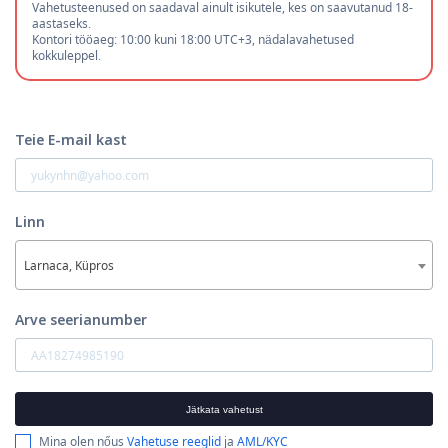
Vahetusteenused on saadaval ainult isikutele, kes on saavutanud 18-
aastaseks.
Kontori tööaeg: 10:00 kuni 18:00 UTC+3, nädalavahetused
kokkuleppel.
Teie E-mail kast
Linn
Larnaca, Küpros
Arve seerianumber
Jätkata vahetust
Mina olen nőus
Vahetuse reeglid
ja
AML/KYC