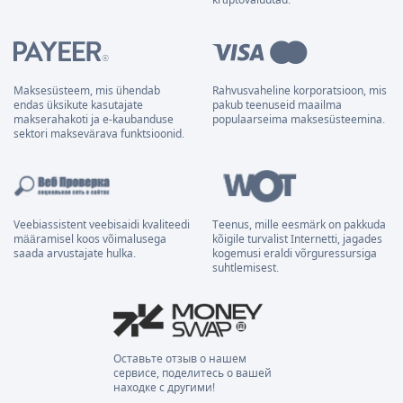
Maksesüsteem, mis ühendab
Rahvusvaheline korporatsioon, mis
endas üksikute kasutajate
pakub teenuseid maailma
makserahakoti ja e-kaubanduse
populaarseima maksesüsteemina.
sektori maksevärava funktsioonid.
Veebiassistent veebisaidi kvaliteedi
Teenus, mille eesmärk on pakkuda
määramisel koos võimalusega
kõigile turvalist Internetti, jagades
saada arvustajate hulka.
kogemusi eraldi võrguressursiga
suhtlemisest.
Оставьте отзыв о нашем
сервисе, поделитесь о вашей
находке с другими!