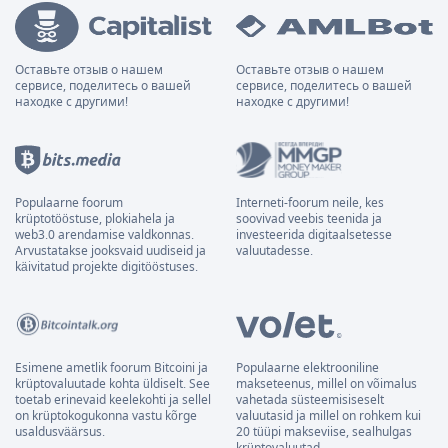
Оставьте отзыв о нашем
Оставьте отзыв о нашем
сервисе, поделитесь о вашей
сервисе, поделитесь о вашей
находке с другими!
находке с другими!
Populaarne foorum
Interneti-foorum neile, kes
krüptotööstuse, plokiahela ja
soovivad veebis teenida ja
web3.0 arendamise valdkonnas.
investeerida digitaalsetesse
Arvustatakse jooksvaid uudiseid ja
valuutadesse.
käivitatud projekte digitööstuses.
Esimene ametlik foorum Bitcoini ja
Populaarne elektrooniline
krüptovaluutade kohta üldiselt. See
makseteenus, millel on võimalus
toetab erinevaid keelekohti ja sellel
vahetada süsteemisiseselt
on krüptokogukonna vastu kõrge
valuutasid ja millel on rohkem kui
usaldusväärsus.
20 tüüpi makseviise, sealhulgas
krüptovaluutad.