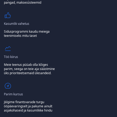
pangad, maksesüsteemid
Kasumlik vahetus
Sidusprogrammi kaudu meiega
teenimiseks mitu taset
Töö kiirus
Meie teenus püüab olla kõiges
parim, seega on teie aja säästmine
üks prioriteetsemaid ülesandeid.
Parim kursus
Jälgime finantsvarade turgu
ööpäevaringselt ja pakume ainult
asjakohaseid ja kasumlikke hindu