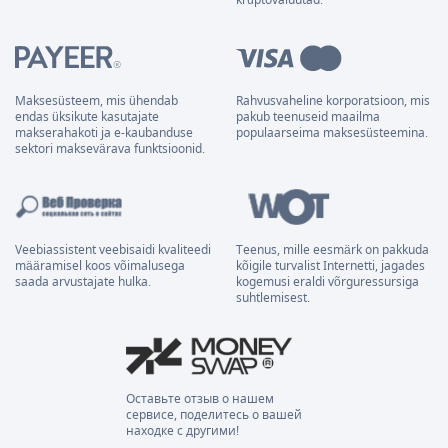
Maksesüsteem, mis ühendab
Rahvusvaheline korporatsioon, mis
endas üksikute kasutajate
pakub teenuseid maailma
makserahakoti ja e-kaubanduse
populaarseima maksesüsteemina.
sektori maksevärava funktsioonid.
Veebiassistent veebisaidi kvaliteedi
Teenus, mille eesmärk on pakkuda
määramisel koos võimalusega
kõigile turvalist Internetti, jagades
saada arvustajate hulka.
kogemusi eraldi võrguressursiga
suhtlemisest.
Оставьте отзыв о нашем
сервисе, поделитесь о вашей
находке с другими!