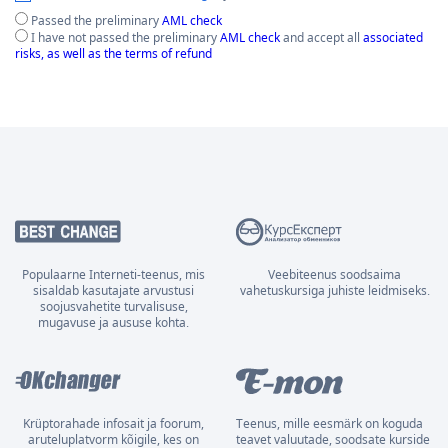
Passed the preliminary
AML check
I have not passed the preliminary
AML check
and accept all
associated
risks, as well as the terms of refund
Populaarne Interneti-teenus, mis
Veebiteenus soodsaima
sisaldab kasutajate arvustusi
vahetuskursiga juhiste leidmiseks.
soojusvahetite turvalisuse,
mugavuse ja aususe kohta.
Krüptorahade infosait ja foorum,
Teenus, mille eesmärk on koguda
aruteluplatvorm kõigile, kes on
teavet valuutade, soodsate kurside