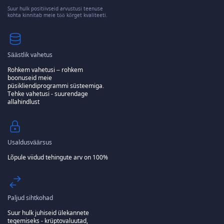
Suur hulk positiivseid arvustusi teenuse
kohta kinnitab meie töö kõrget kvaliteeti.
Säästlik vahetus
Rohkem vahetusi – rohkem
boonuseid meie
püsikliendiprogrammi süsteemiga.
Tehke vahetusi - suurendage
allahindlust
Usaldusväärsus
Lõpule viidud tehingute arv on 100%
Paljud sihtkohad
Suur hulk juhiseid ülekannete
tegemiseks - krüptovaluutad,