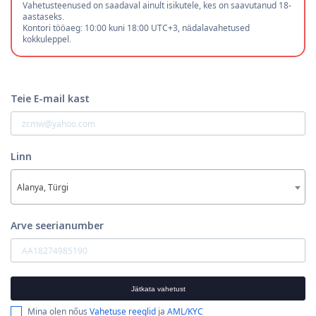
Vahetusteenused on saadaval ainult isikutele, kes on saavutanud 18-
aastaseks.
Kontori tööaeg: 10:00 kuni 18:00 UTC+3, nädalavahetused
kokkuleppel.
Teie E-mail kast
Linn
Alanya, Türgi
Arve seerianumber
Jätkata vahetust
Mina olen nőus
Vahetuse reeglid
ja
AML/KYC