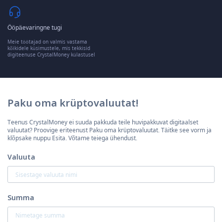
Ööpäevaringne tugi
Meie töötajad on valmis vastama
kõikidele küsimustele, mis tekkisid
digiteenuse CrystalMoney külastusel
Paku oma krüptovaluutat!
Teenus CrystalMoney ei suuda pakkuda teile huvipakkuvat digitaalset
valuutat? Proovige eriteenust Paku oma krüptovaluutat. Täitke see vorm ja
klõpsake nuppu Esita. Võtame teiega ühendust.
Valuuta
Summa