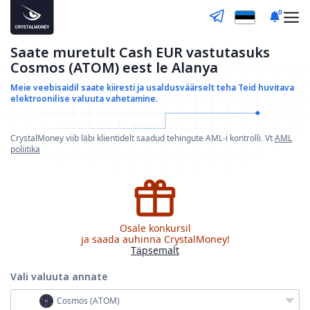
0
Saate muretult Cash EUR vastutasuks
Cosmos (ATOM) eest le Alanya
Meie veebisaidil saate kiiresti ja usaldusväärselt teha
Teid huvitava
elektroonilise valuuta vahetamine.
CrystalMoney viib läbi klientidelt saadud tehingute AML-i kontrolli. Vt
AML
poliitika
Osale konkursil
ja saada auhinna CrystalMoney!
Täpsemalt
Vali valuuta
annate
Cosmos (ATOM)