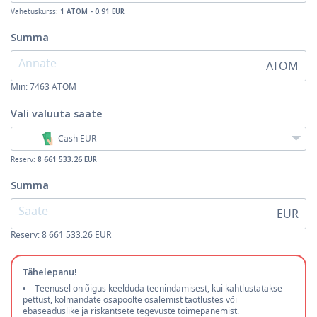
Vahetuskurss:
1 ATOM - 0.91 EUR
Summa
ATOM
Min:
7463
ATOM
Vali valuuta
saate
Cash EUR
Reserv:
8 661 533.26 EUR
Summa
EUR
Reserv: 8 661 533.26 EUR
Tähelepanu!
Teenusel on õigus keelduda teenindamisest, kui kahtlustatakse
pettust, kolmandate osapoolte osalemist taotlustes või
ebaseaduslike ja riskantsete tegevuste toimepanemist.