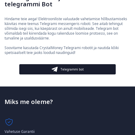
telegrammi Bot
Hindame teie aega! Elektrooniliste valuutade vahetamise hõlbustamiseks
käivitas meie teenus Telegrami messengeris roboti. See aitab tehingut
sõlmida isegi siis, kui käepärast on ainult mobiilseade. Telegram bot
võimaldab teil kiirendada kogu rakenduse loomise protsessi, see on
turvaline ja usaldusväärne.
Soovitame kasutada CrystalMoney Telegrami robotit ja nautida kõiki
spetsiaalselt teie jaoks loodud naudinguid!
Telegrammi bot
Miks me oleme?
Vahetuse Garantii