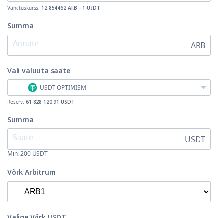
Vahetuskurss:
12.854462 ARB - 1 USDT
Summa
ARB
Vali valuuta
saate
USDT OPTIMISM
Reserv:
61 828 120.91 USDT
Summa
USDT
Min:
200
USDT
Võrk Arbitrum
Valige Võrk USDT