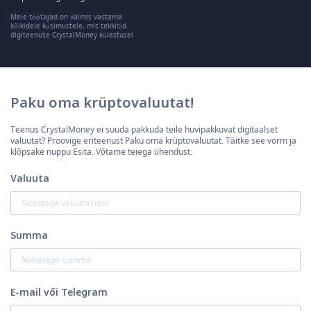
Meie töötajad on valmis vastama
kõikidele küsimustele, mis tekkisid
digiteenuse CrystalMoney külastusel
Paku oma krüptovaluutat!
Teenus CrystalMoney ei suuda pakkuda teile huvipakkuvat digitaalset
valuutat? Proovige eriteenust Paku oma krüptovaluutat. Täitke see vorm ja
klõpsake nuppu Esita. Võtame teiega ühendust.
Valuuta
Summa
E-mail vői Telegram