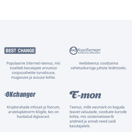
Populaarne Interneti-teenus, mis
Veebiteenus soodsaima
sisaldab kasutajate arvustusi
vahetuskursiga juhiste leidmiseks.
soojusvahetite turvalisuse,
mugavuse ja aususe kohta.
Krüptorahade infosait ja foorum,
Teenus, mille eesmärk on koguda
aruteluplatvorm kõigile, kes on
teavet valuutade, soodsate kurside
huvitatud digivarast.
kohta, mis süstematiseerib
andmed ja annab need saidi
kasutajatele.