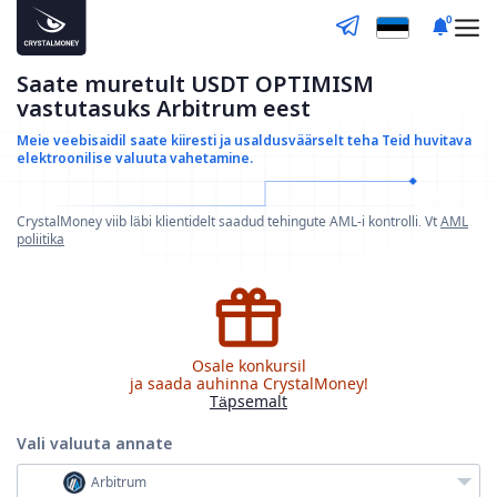
0
Saate muretult USDT OPTIMISM
vastutasuks Arbitrum eest
Meie veebisaidil saate kiiresti ja usaldusväärselt teha
Teid huvitava
elektroonilise valuuta vahetamine.
CrystalMoney viib läbi klientidelt saadud tehingute AML-i kontrolli. Vt
AML
poliitika
Osale konkursil
ja saada auhinna CrystalMoney!
Täpsemalt
Vali valuuta
annate
Arbitrum