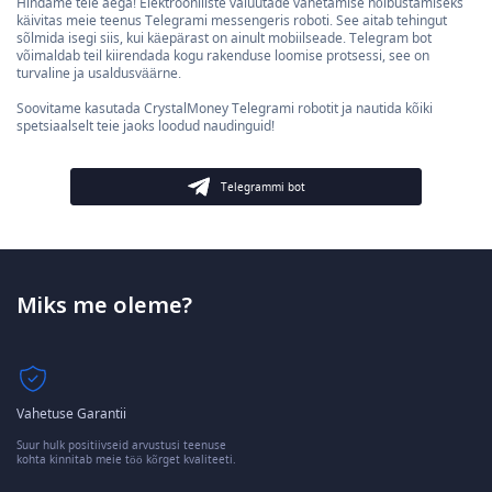
Hindame teie aega! Elektrooniliste valuutade vahetamise hõlbustamiseks
käivitas meie teenus Telegrami messengeris roboti. See aitab tehingut
sõlmida isegi siis, kui käepärast on ainult mobiilseade. Telegram bot
võimaldab teil kiirendada kogu rakenduse loomise protsessi, see on
turvaline ja usaldusväärne.
Soovitame kasutada CrystalMoney Telegrami robotit ja nautida kõiki
spetsiaalselt teie jaoks loodud naudinguid!
Telegrammi bot
Miks me oleme?
Vahetuse Garantii
Suur hulk positiivseid arvustusi teenuse
kohta kinnitab meie töö kõrget kvaliteeti.