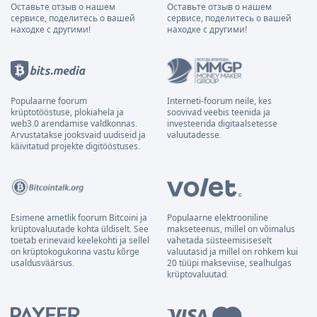
Оставьте отзыв о нашем
Оставьте отзыв о нашем
сервисе, поделитесь о вашей
сервисе, поделитесь о вашей
находке с другими!
находке с другими!
Populaarne foorum
Interneti-foorum neile, kes
krüptotööstuse, plokiahela ja
soovivad veebis teenida ja
web3.0 arendamise valdkonnas.
investeerida digitaalsetesse
Arvustatakse jooksvaid uudiseid ja
valuutadesse.
käivitatud projekte digitööstuses.
Esimene ametlik foorum Bitcoini ja
Populaarne elektrooniline
krüptovaluutade kohta üldiselt. See
makseteenus, millel on võimalus
toetab erinevaid keelekohti ja sellel
vahetada süsteemisiseselt
on krüptokogukonna vastu kõrge
valuutasid ja millel on rohkem kui
usaldusväärsus.
20 tüüpi makseviise, sealhulgas
krüptovaluutad.