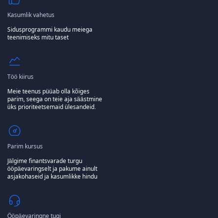
Kasumlik vahetus
Sidusprogrammi kaudu meiega
teenimiseks mitu taset
Töö kiirus
Meie teenus püüab olla kõiges
parim, seega on teie aja säästmine
üks prioriteetsemaid ülesandeid.
Parim kursus
Jälgime finantsvarade turgu
ööpäevaringselt ja pakume ainult
asjakohaseid ja kasumlikke hindu
Ööpäevaringne tugi