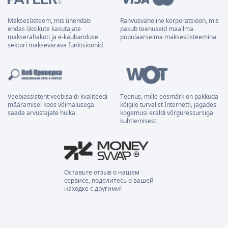
Maksesüsteem, mis ühendab
Rahvusvaheline korporatsioon, mis
endas üksikute kasutajate
pakub teenuseid maailma
makserahakoti ja e-kaubanduse
populaarseima maksesüsteemina.
sektori maksevärava funktsioonid.
Veebiassistent veebisaidi kvaliteedi
Teenus, mille eesmärk on pakkuda
määramisel koos võimalusega
kõigile turvalist Internetti, jagades
saada arvustajate hulka.
kogemusi eraldi võrguressursiga
suhtlemisest.
Оставьте отзыв о нашем
сервисе, поделитесь о вашей
находке с другими!