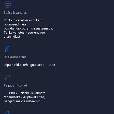
Säästlik vahetus
Rohkem vahetusi – rohkem
boonuseid meie
püsikliendiprogrammi süsteemiga.
Tehke vahetusi - suurendage
allahindlust
Usaldusväärsus
Lõpule viidud tehingute arv on 100%
Paljud sihtkohad
Suur hulk juhiseid ülekannete
tegemiseks - krüptovaluutad,
pangad, maksesüsteemid