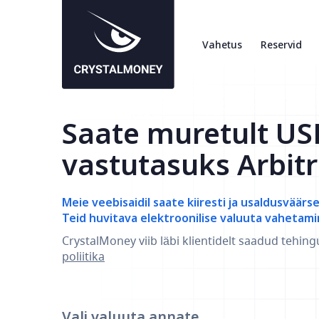
Vahetus
Reservid
Saate muretult U
vastutasuks Arbit
Meie veebisaidil saate kiiresti ja usaldusväärs
Teid huvitava elektroonilise valuuta vahetami
CrystalMoney viib läbi klientidelt saadud tehing
poliitika
Vali valuuta
annate