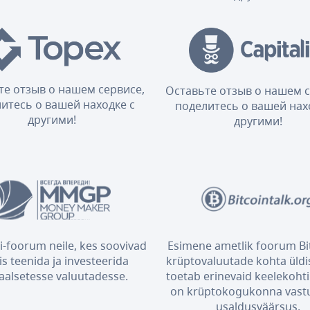
те отзыв о нашем сервисе,
Оставьте отзыв о нашем с
итесь о вашей находке с
поделитесь о вашей нах
другими!
другими!
i-foorum neile, kes soovivad
Esimene ametlik foorum Bit
is teenida ja investeerida
krüptovaluutade kohta üldis
taalsetesse valuutadesse.
toetab erinevaid keelekohti 
on krüptokogukonna vast
usaldusväärsus.