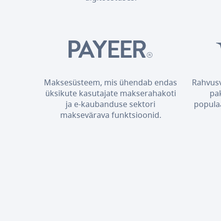
Maksesüsteem, mis ühendab endas
Rahvusv
üksikute kasutajate makserahakoti
pa
ja e-kaubanduse sektori
popula
maksevärava funktsioonid.