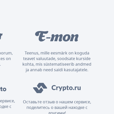
foorum,
Teenus, mille eesmärk on koguda
kes on
teavet valuutade, soodsate kurside
.
kohta, mis süstematiseerib andmed
ja annab need saidi kasutajatele.
ервисе,
Оставьте отзыв о нашем сервисе,
одке с
поделитесь о вашей находке с
другими!