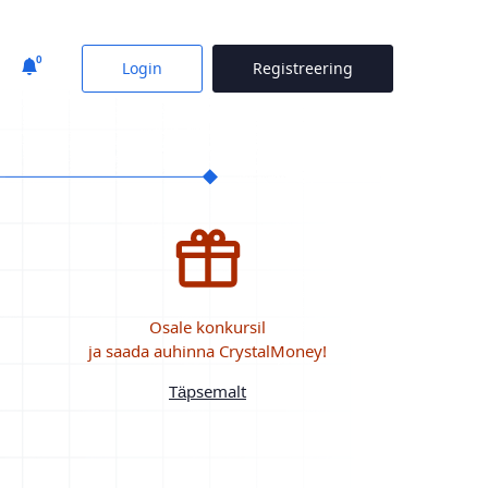
0
Login
Registreering
Osale konkursil
ja saada auhinna CrystalMoney!
Täpsemalt