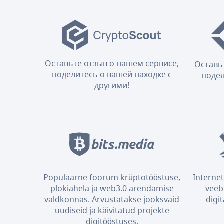
Оставьте отзыв о нашем сервисе,
Оставь
поделитесь о вашей находке с
подел
другими!
Populaarne foorum krüptotööstuse,
Internet
plokiahela ja web3.0 arendamise
veeb
valdkonnas. Arvustatakse jooksvaid
digi
uudiseid ja käivitatud projekte
digitööstuses.