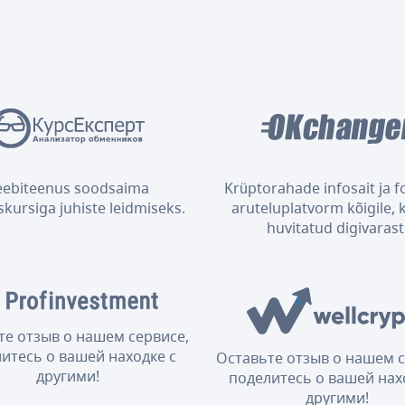
eebiteenus soodsaima
Krüptorahade infosait ja 
kursiga juhiste leidmiseks.
aruteluplatvorm kõigile, 
huvitatud digivarast
те отзыв о нашем сервисе,
итесь о вашей находке с
Оставьте отзыв о нашем с
другими!
поделитесь о вашей нах
другими!