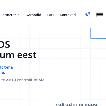
Partneritele
Garantiid
FAQ
Kontaktid
SDS
rum eest
elt teha
ne.
ute AML-i kontrolli. Vt
AML
Vali valuuta
saate