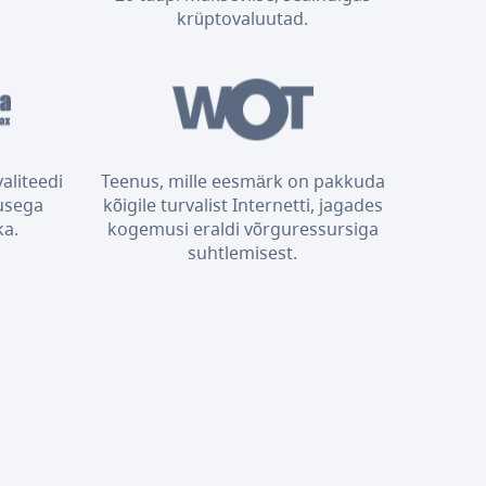
krüptovaluutad.
aliteedi
Teenus, mille eesmärk on pakkuda
usega
kõigile turvalist Internetti, jagades
ka.
kogemusi eraldi võrguressursiga
suhtlemisest.