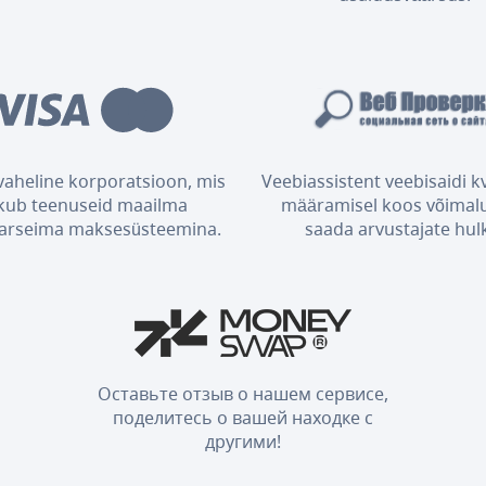
aheline korporatsioon, mis
Veebiassistent veebisaidi kv
kub teenuseid maailma
määramisel koos võimal
arseima maksesüsteemina.
saada arvustajate hul
Оставьте отзыв о нашем сервисе,
поделитесь о вашей находке с
другими!