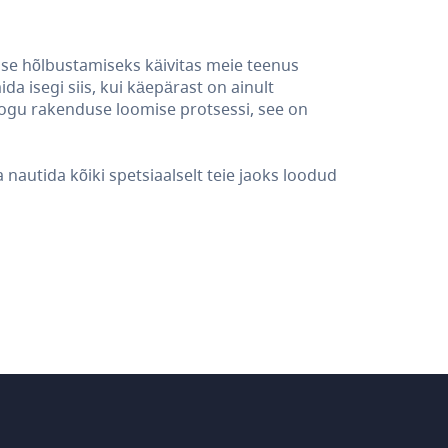
ise hõlbustamiseks käivitas meie teenus
a isegi siis, kui käepärast on ainult
kogu rakenduse loomise protsessi, see on
nautida kõiki spetsiaalselt teie jaoks loodud