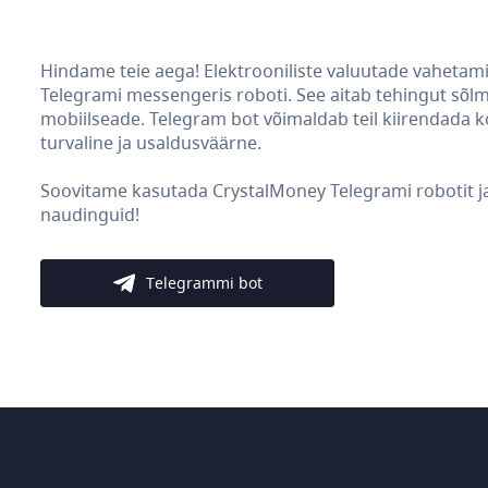
Hindame teie aega! Elektrooniliste valuutade vahetam
Telegrami messengeris roboti. See aitab tehingut sõlmid
mobiilseade. Telegram bot võimaldab teil kiirendada 
turvaline ja usaldusväärne.
Soovitame kasutada CrystalMoney Telegrami robotit ja 
naudinguid!
Telegrammi bot