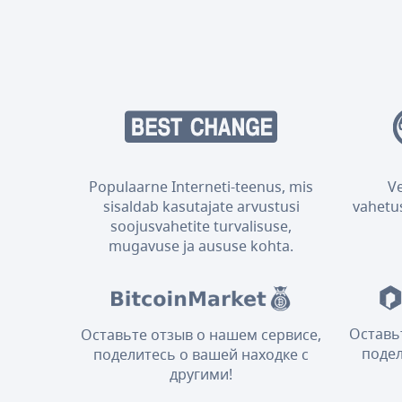
Populaarne Interneti-teenus, mis
V
sisaldab kasutajate arvustusi
vahetus
soojusvahetite turvalisuse,
mugavuse ja aususe kohta.
Оставь
Оставьте отзыв о нашем сервисе,
подел
поделитесь о вашей находке с
другими!