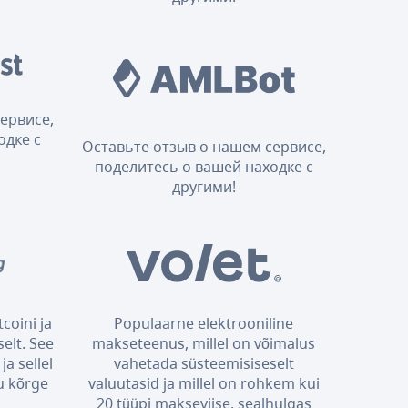
ервисе,
одке с
Оставьте отзыв о нашем сервисе,
поделитесь о вашей находке с
другими!
coini ja
Populaarne elektrooniline
elt. See
makseteenus, millel on võimalus
ja sellel
vahetada süsteemisiseselt
u kõrge
valuutasid ja millel on rohkem kui
20 tüüpi makseviise, sealhulgas