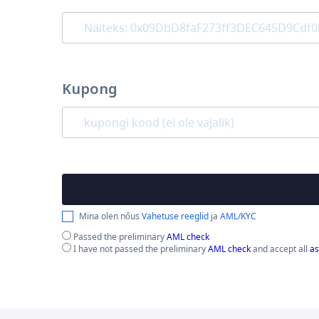
Kupong
Mina olen nőus
Vahetuse reeglid
ja
AML/KYC
Passed the preliminary
AML check
I have not passed the preliminary
AML check
and accept all
as