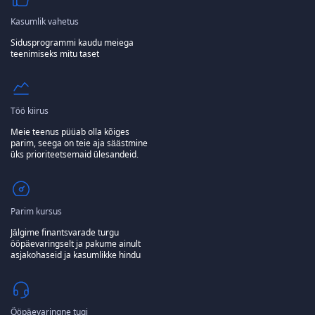
Kasumlik vahetus
Sidusprogrammi kaudu meiega
teenimiseks mitu taset
Töö kiirus
Meie teenus püüab olla kõiges
parim, seega on teie aja säästmine
üks prioriteetsemaid ülesandeid.
Parim kursus
Jälgime finantsvarade turgu
ööpäevaringselt ja pakume ainult
asjakohaseid ja kasumlikke hindu
Ööpäevaringne tugi