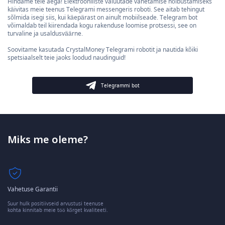
Hindame teie aega! Elektrooniliste valuutade vahetamise hõlbustamiseks
käivitas meie teenus Telegrami messengeris roboti. See aitab tehingut
sõlmida isegi siis, kui käepärast on ainult mobiilseade. Telegram bot
võimaldab teil kiirendada kogu rakenduse loomise protsessi, see on
turvaline ja usaldusväärne.
Soovitame kasutada CrystalMoney Telegrami robotit ja nautida kõiki
spetsiaalselt teie jaoks loodud naudinguid!
Telegrammi bot
Miks me oleme?
Vahetuse Garantii
Suur hulk positiivseid arvustusi teenuse
kohta kinnitab meie töö kõrget kvaliteeti.