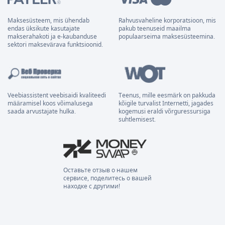
Maksesüsteem, mis ühendab
Rahvusvaheline korporatsioon, mis
endas üksikute kasutajate
pakub teenuseid maailma
makserahakoti ja e-kaubanduse
populaarseima maksesüsteemina.
sektori maksevärava funktsioonid.
Veebiassistent veebisaidi kvaliteedi
Teenus, mille eesmärk on pakkuda
määramisel koos võimalusega
kõigile turvalist Internetti, jagades
saada arvustajate hulka.
kogemusi eraldi võrguressursiga
suhtlemisest.
Оставьте отзыв о нашем
сервисе, поделитесь о вашей
находке с другими!