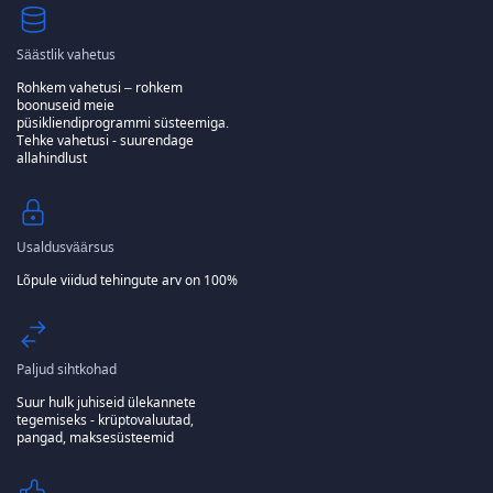
Säästlik vahetus
Rohkem vahetusi – rohkem
boonuseid meie
püsikliendiprogrammi süsteemiga.
Tehke vahetusi - suurendage
allahindlust
Usaldusväärsus
Lõpule viidud tehingute arv on 100%
Paljud sihtkohad
Suur hulk juhiseid ülekannete
tegemiseks - krüptovaluutad,
pangad, maksesüsteemid