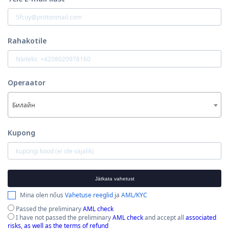
Rahakotile
Operaator
Билайн
Kupong
Jätkata vahetust
Mina olen nőus
Vahetuse reeglid
ja
AML/KYC
Passed the preliminary
AML check
I have not passed the preliminary
AML check
and accept all
associated
risks, as well as the terms of refund