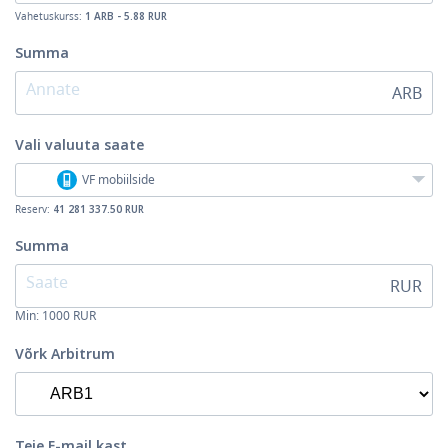
Vahetuskurss:
1 ARB - 5.88 RUR
Summa
ARB
Vali valuuta
saate
VF mobiilside
Reserv:
41 281 337.50 RUR
Summa
RUR
Min:
1000
RUR
Võrk Arbitrum
Teie E-mail kast