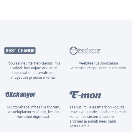
Populaarne Interneti-teenus, mis
Veebiteenus soodsaima
sisaldab kasutajate arvustusi
vahetuskursiga juhiste leidmiseks.
soojusvahetite turvalisuse,
mugavuse ja aususe kohta.
Krüptorahade infosait ja foorum,
Teenus, mille eesmärk on koguda
aruteluplatvorm kõigile, kes on
teavet valuutade, soodsate kurside
huvitatud digivarast.
kohta, mis süstematiseerib
andmed ja annab need saidi
kasutajatele.