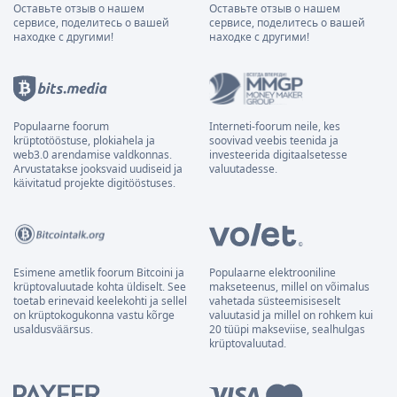
Оставьте отзыв о нашем
Оставьте отзыв о нашем
сервисе, поделитесь о вашей
сервисе, поделитесь о вашей
находке с другими!
находке с другими!
Populaarne foorum
Interneti-foorum neile, kes
krüptotööstuse, plokiahela ja
soovivad veebis teenida ja
web3.0 arendamise valdkonnas.
investeerida digitaalsetesse
Arvustatakse jooksvaid uudiseid ja
valuutadesse.
käivitatud projekte digitööstuses.
Esimene ametlik foorum Bitcoini ja
Populaarne elektrooniline
krüptovaluutade kohta üldiselt. See
makseteenus, millel on võimalus
toetab erinevaid keelekohti ja sellel
vahetada süsteemisiseselt
on krüptokogukonna vastu kõrge
valuutasid ja millel on rohkem kui
usaldusväärsus.
20 tüüpi makseviise, sealhulgas
krüptovaluutad.