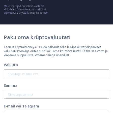
Meie töötajad on valmis vastama
kõikidele küsimustele, mis tekkisid
digiteenuse CrystalMoney külastusel
Paku oma krüptovaluutat!
Teenus CrystalMoney ei suuda pakkuda teile huvipakkuvat digitaalset
valuutat? Proovige eriteenust Paku oma krüptovaluutat. Täitke see vorm ja
klõpsake nuppu Esita. Võtame teiega ühendust.
Valuuta
Summa
E-mail vői Telegram