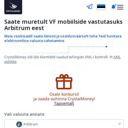
0
Saate muretult VF mobiilside vastutasuks
Arbitrum eest
Meie veebisaidil saate kiiresti ja usaldusväärselt teha
Teid huvitava
elektroonilise valuuta vahetamine.
CrystalMoney viib läbi klientidelt saadud tehingute AML-i kontrolli. Vt
AML
poliitika
Osale konkursil
ja saada auhinna CrystalMoney!
Täpsemalt
Vali valuuta
annate
Arbitrum