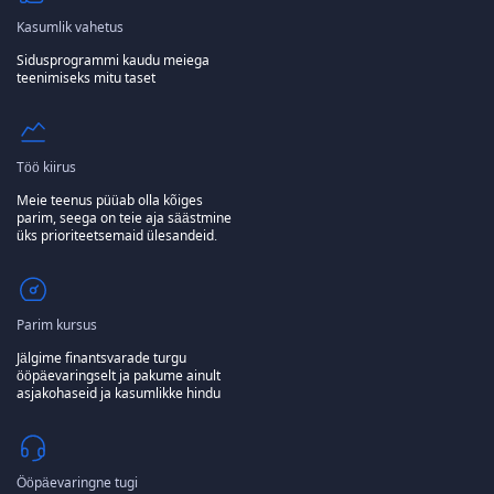
Kasumlik vahetus
Sidusprogrammi kaudu meiega
teenimiseks mitu taset
Töö kiirus
Meie teenus püüab olla kõiges
parim, seega on teie aja säästmine
üks prioriteetsemaid ülesandeid.
Parim kursus
Jälgime finantsvarade turgu
ööpäevaringselt ja pakume ainult
asjakohaseid ja kasumlikke hindu
Ööpäevaringne tugi