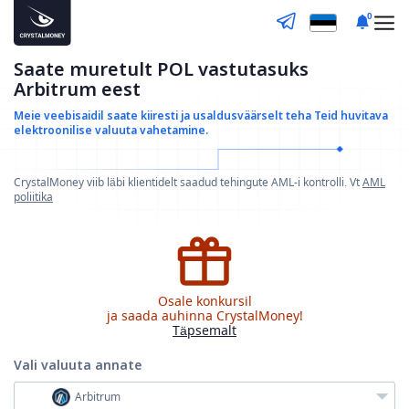
0
Saate muretult POL vastutasuks
Arbitrum eest
Meie veebisaidil saate kiiresti ja usaldusväärselt teha
Teid huvitava
elektroonilise valuuta vahetamine.
CrystalMoney viib läbi klientidelt saadud tehingute AML-i kontrolli. Vt
AML
poliitika
Osale konkursil
ja saada auhinna CrystalMoney!
Täpsemalt
Vali valuuta
annate
Arbitrum