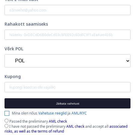
Rahakott saamiseks
Võrk POL
Kupong
Jätkata vahetust
Mina olen nőus
Vahetuse reeglid
ja
AML/KYC
Passed the preliminary
AML check
I have not passed the preliminary
AML check
and accept all
associated
risks, as well as the terms of refund