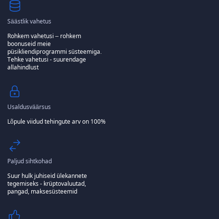
Säästlik vahetus
Rohkem vahetusi – rohkem
boonuseid meie
püsikliendiprogrammi süsteemiga.
Tehke vahetusi - suurendage
allahindlust
Usaldusväärsus
Lõpule viidud tehingute arv on 100%
Paljud sihtkohad
Suur hulk juhiseid ülekannete
tegemiseks - krüptovaluutad,
pangad, maksesüsteemid