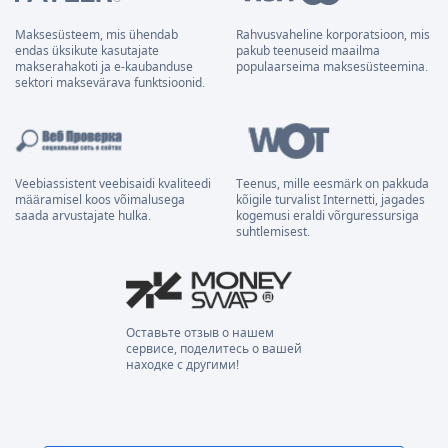
Maksesüsteem, mis ühendab
Rahvusvaheline korporatsioon, mis
endas üksikute kasutajate
pakub teenuseid maailma
makserahakoti ja e-kaubanduse
populaarseima maksesüsteemina.
sektori maksevärava funktsioonid.
Veebiassistent veebisaidi kvaliteedi
Teenus, mille eesmärk on pakkuda
määramisel koos võimalusega
kõigile turvalist Internetti, jagades
saada arvustajate hulka.
kogemusi eraldi võrguressursiga
suhtlemisest.
Оставьте отзыв о нашем
сервисе, поделитесь о вашей
находке с другими!