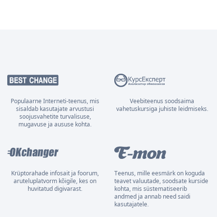
Populaarne Interneti-teenus, mis
Veebiteenus soodsaima
sisaldab kasutajate arvustusi
vahetuskursiga juhiste leidmiseks.
soojusvahetite turvalisuse,
mugavuse ja aususe kohta.
Krüptorahade infosait ja foorum,
Teenus, mille eesmärk on koguda
aruteluplatvorm kõigile, kes on
teavet valuutade, soodsate kurside
huvitatud digivarast.
kohta, mis süstematiseerib
andmed ja annab need saidi
kasutajatele.