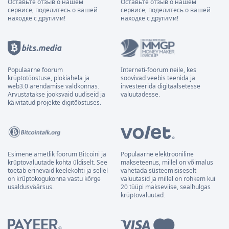
Оставьте отзыв о нашем
Оставьте отзыв о нашем
сервисе, поделитесь о вашей
сервисе, поделитесь о вашей
находке с другими!
находке с другими!
Populaarne foorum
Interneti-foorum neile, kes
krüptotööstuse, plokiahela ja
soovivad veebis teenida ja
web3.0 arendamise valdkonnas.
investeerida digitaalsetesse
Arvustatakse jooksvaid uudiseid ja
valuutadesse.
käivitatud projekte digitööstuses.
Esimene ametlik foorum Bitcoini ja
Populaarne elektrooniline
krüptovaluutade kohta üldiselt. See
makseteenus, millel on võimalus
toetab erinevaid keelekohti ja sellel
vahetada süsteemisiseselt
on krüptokogukonna vastu kõrge
valuutasid ja millel on rohkem kui
usaldusväärsus.
20 tüüpi makseviise, sealhulgas
krüptovaluutad.