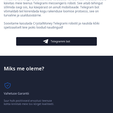
käivitas meie teenus Telegrami messengeris roboti. See aitab tehingut
sõlmida isegi siis, kui käepärast on ainult mobiilseade. Telegram bot
võimaldab teil kiirendada kogu rakenduse loomise protsessi, see on
turvaline ja usaldusväärne.
Soovitame kasutada CrystalMoney Telegrami robotit ja nautida kõiki
spetsiaalselt teie jaoks loodud naudinguid!
Telegrammi bot
Miks me oleme?
Vahetuse Garantii
Suur hulk positiivseid arvustusi teenuse
kohta kinnitab meie töö kõrget kvaliteeti.