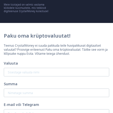
Meie töötajad on valmis vastama
kõikidele küsimustele, mis tekkisid
digiteenuse CrystalMoney külastusel
Paku oma krüptovaluutat!
Teenus CrystalMoney ei suuda pakkuda teile huvipakkuvat digitaalset
valuutat? Proovige eriteenust Paku oma krüptovaluutat. Täitke see vorm ja
klõpsake nuppu Esita. Võtame teiega ühendust.
Valuuta
Summa
E-mail vői Telegram