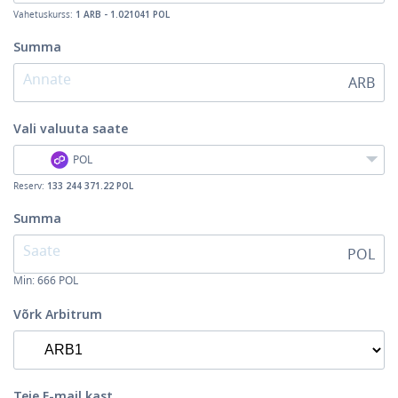
Vahetuskurss:
1 ARB - 1.021041 POL
Summa
ARB
Vali valuuta
saate
POL
Reserv:
133 244 371.22 POL
Summa
POL
Min:
666
POL
Võrk Arbitrum
Teie E-mail kast