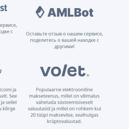
ервисе,
одке с
Оставьте отзыв о нашем сервисе,
поделитесь о вашей находке с
другими!
coini ja
Populaarne elektrooniline
elt. See
makseteenus, millel on võimalus
ja sellel
vahetada süsteemisiseselt
u kõrge
valuutasid ja millel on rohkem kui
20 tüüpi makseviise, sealhulgas
krüptovaluutad.