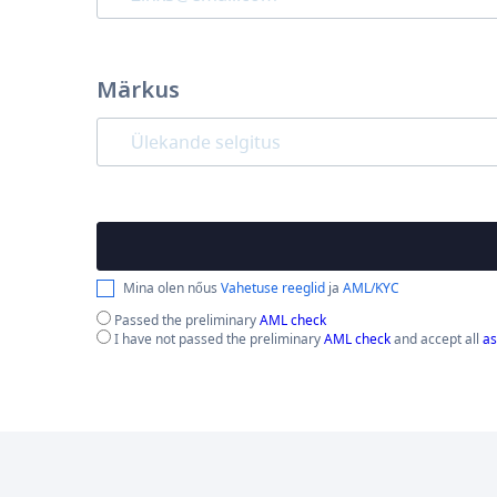
Märkus
Mina olen nőus
Vahetuse reeglid
ja
AML/KYC
Passed the preliminary
AML check
I have not passed the preliminary
AML check
and accept all
as