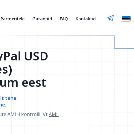
Partneritele
Garantiid
FAQ
Kontaktid
yPal USD
es)
rum eest
elt teha
ne.
ute AML-i kontrolli. Vt
AML