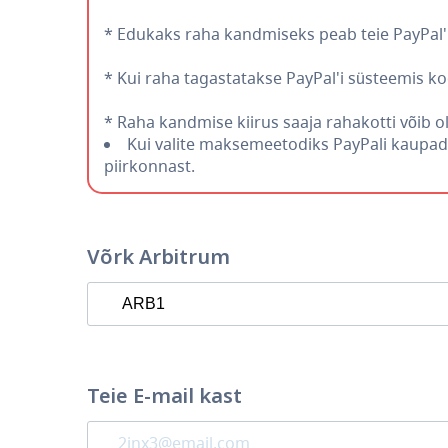
* Edukaks raha kandmiseks peab teie PayPal'i 
* Kui raha tagastatakse PayPal'i süsteemis k
* Raha kandmise kiirus saaja rahakotti võib ol
Kui valite maksemeetodiks PayPali kaupade
piirkonnast.
Võrk Arbitrum
Teie E-mail kast