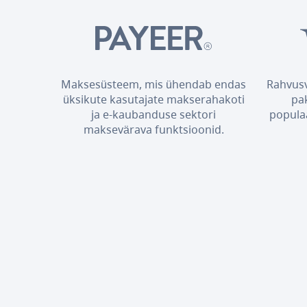
Maksesüsteem, mis ühendab endas
Rahvusv
üksikute kasutajate makserahakoti
pa
ja e-kaubanduse sektori
popula
maksevärava funktsioonid.