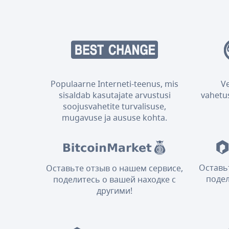
Populaarne Interneti-teenus, mis
V
sisaldab kasutajate arvustusi
vahetus
soojusvahetite turvalisuse,
mugavuse ja aususe kohta.
Оставь
Оставьте отзыв о нашем сервисе,
подел
поделитесь о вашей находке с
другими!