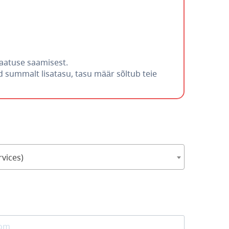
taatuse saamisest.
 summalt lisatasu, tasu määr sõltub teie
vices)