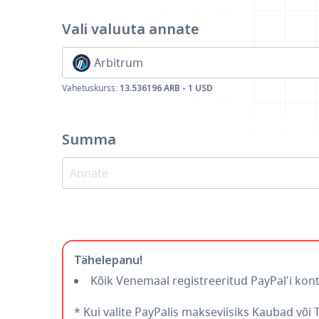
Vali valuuta
annate
Arbitrum
Vahetuskurss:
13.536196 ARB - 1 USD
Summa
Tähelepanu!
Kõik Venemaal registreeritud PayPal'i kont
* Kui valite PayPalis makseviisiks Kaubad või