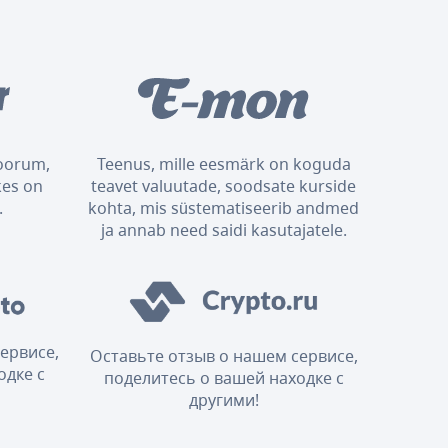
foorum,
Teenus, mille eesmärk on koguda
kes on
teavet valuutade, soodsate kurside
.
kohta, mis süstematiseerib andmed
ja annab need saidi kasutajatele.
ервисе,
Оставьте отзыв о нашем сервисе,
одке с
поделитесь о вашей находке с
другими!