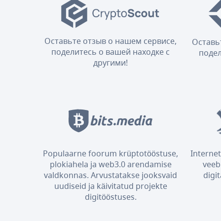
Оставьте отзыв о нашем сервисе,
Оставь
поделитесь о вашей находке с
подел
другими!
Populaarne foorum krüptotööstuse,
Internet
plokiahela ja web3.0 arendamise
veeb
valdkonnas. Arvustatakse jooksvaid
digi
uudiseid ja käivitatud projekte
digitööstuses.