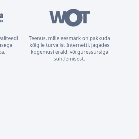
aliteedi
Teenus, mille eesmärk on pakkuda
usega
kõigile turvalist Internetti, jagades
ka.
kogemusi eraldi võrguressursiga
suhtlemisest.