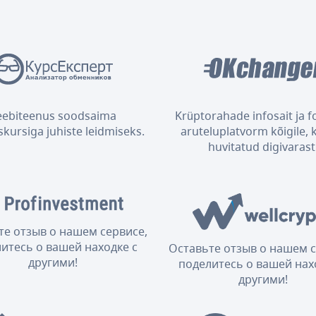
eebiteenus soodsaima
Krüptorahade infosait ja 
kursiga juhiste leidmiseks.
aruteluplatvorm kõigile, 
huvitatud digivarast
те отзыв о нашем сервисе,
итесь о вашей находке с
Оставьте отзыв о нашем с
другими!
поделитесь о вашей нах
другими!