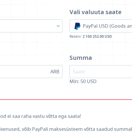
Vali valuuta
saate
PayPal USD (Goods an
Reserv:
2 100 252.00 USD
Summa
ARB
Min:
50
USD
od ei saa raha vastu võtta ega saata!
 Teenused, võib PayPali maksesüsteem võtta saadud summalt l