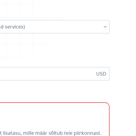
d services)
USD
isatasu, mille määr sõltub teie piirkonnast.