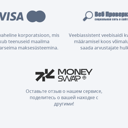
aheline korporatsioon, mis
Veebiassistent veebisaidi kv
kub teenuseid maailma
määramisel koos võimal
arseima maksesüsteemina.
saada arvustajate hul
Оставьте отзыв о нашем сервисе,
поделитесь о вашей находке с
другими!