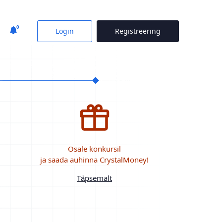
0
Login
Registreering
Osale konkursil
ja saada auhinna CrystalMoney!
Täpsemalt