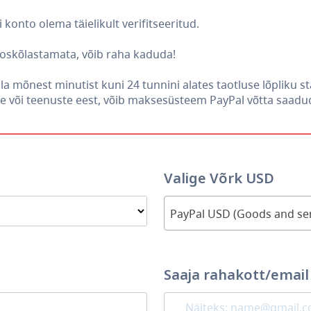
konto olema täielikult verifitseeritud.
ooskõlastamata, võib raha kaduda!
la mõnest minutist kuni 24 tunnini alates taotluse lõpliku s
 või teenuste eest, võib maksesüsteem PayPal võtta saadud
Valige Võrk USD
PayPal USD (Goods and ser
Saaja rahakott/email