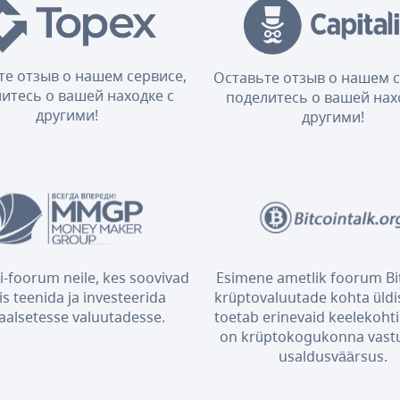
те отзыв о нашем сервисе,
Оставьте отзыв о нашем с
итесь о вашей находке с
поделитесь о вашей нах
другими!
другими!
i-foorum neile, kes soovivad
Esimene ametlik foorum Bit
is teenida ja investeerida
krüptovaluutade kohta üldis
taalsetesse valuutadesse.
toetab erinevaid keelekohti 
on krüptokogukonna vast
usaldusväärsus.