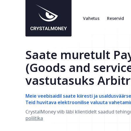
Vahetus
Reservid
Saate muretult Pa
(Goods and servic
vastutasuks Arbit
Meie veebisaidil saate kiiresti ja usaldusväärs
Teid huvitava elektroonilise valuuta vahetami
CrystalMoney viib läbi klientidelt saadud tehing
poliitika