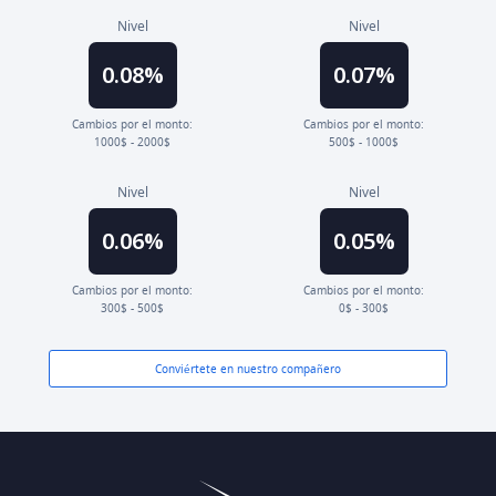
Nivel
Nivel
0.08%
0.07%
Cambios por el monto:
Cambios por el monto:
1000$ - 2000$
500$ - 1000$
Nivel
Nivel
0.06%
0.05%
Cambios por el monto:
Cambios por el monto:
300$ - 500$
0$ - 300$
Conviértete en nuestro compañero