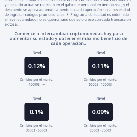
y el estado actual se rastrean en el gabinete personal en tiempo real, y el
descuento se aplica automáticamente en cada operación sin la necesidad
de ingresar códigos promocionales. El Programa de Lealtad es indefinido:
el nivel acumulado no se quema, sino que solo crece con cada transacción
exitosa..
Comience a intercambiar criptomonedas hoy para
aumentar su estado y obtener el máximo beneficio de
cada operación..
Nivel
Nivel
0.12%
0.11%
Cambios por el monto:
Cambios por el monto:
10000$ - ∞
5000$ - 10000$
Nivel
Nivel
0.1%
0.09%
Cambios por el monto:
Cambios por el monto:
3000$ - 5000$
2000$ - 3000$