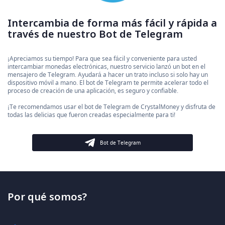
Intercambia de forma más fácil y rápida a
través de nuestro Bot de Telegram
¡Apreciamos su tiempo! Para que sea fácil y conveniente para usted
intercambiar monedas electrónicas, nuestro servicio lanzó un bot en el
mensajero de Telegram. Ayudará a hacer un trato incluso si solo hay un
dispositivo móvil a mano. El bot de Telegram te permite acelerar todo el
proceso de creación de una aplicación, es seguro y confiable.
¡Te recomendamos usar el bot de Telegram de CrystalMoney y disfruta de
todas las delicias que fueron creadas especialmente para ti!
Bot de Telegram
Por qué somos?