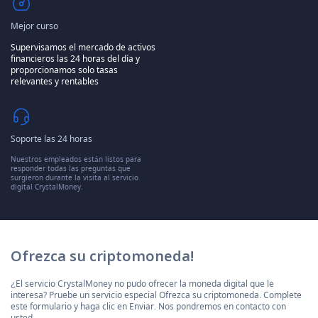
Mejor curso
Supervisamos el mercado de activos
financieros las 24 horas del día y
proporcionamos solo tasas
relevantes y rentables
Soporte las 24 horas
Nuestros empleados están listos para
responder todas las preguntas que
surgieron durante la visita al servicio
digital CrystalMoney.
Ofrezca su criptomoneda!
¿El servicio CrystalMoney no pudo ofrecer la moneda digital que le
interesa? Pruebe un servicio especial Ofrezca su criptomoneda. Complete
este formulario y haga clic en Enviar. Nos pondremos en contacto con
usted.