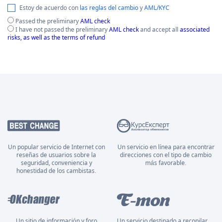
Estoy de acuerdo con
las reglas del cambio
y
AML/KYC
Passed the preliminary
AML check
I have not passed the preliminary
AML check
and accept all
associated
risks, as well as the terms of refund
Un popular servicio de Internet con
Un servicio en línea para encontrar
reseñas de usuarios sobre la
direcciones con el tipo de cambio
seguridad, conveniencia y
más favorable.
honestidad de los cambistas.
Un sitio de información y foro
Un servicio destinado a recopilar