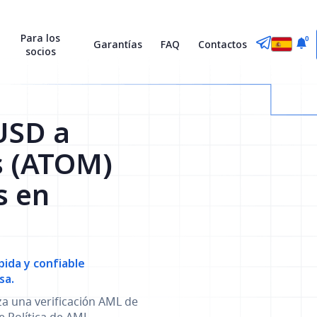
Para los
0
Garantías
FAQ
Contactos
socios
USD a
s (ATOM)
s en
ida y confiable
sa.
za una verificación AML de