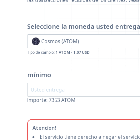
las transacciones recibidas de los clientes. Véa
Seleccione la moneda
usted entreg
Cosmos (ATOM)
Tipo de cambio:
1 ATOM - 1.07 USD
mínimo
importe:
7353
ATOM
Atencíon!
El servicio tiene derecho a negar el servic