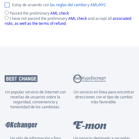
Estoy de acuerdo con
las reglas del cambio
y
AML/KYC
Passed the preliminary
AML check
I have not passed the preliminary
AML check
and accept all
associated
risks, as well as the terms of refund
Un popular servicio de Internet con
Un servicio en línea para encontrar
reseñas de usuarios sobre la
direcciones con el tipo de cambio
seguridad, conveniencia y
más favorable.
honestidad de los cambistas.
Un sitio de información y foro
Un servicio destinado a recopilar