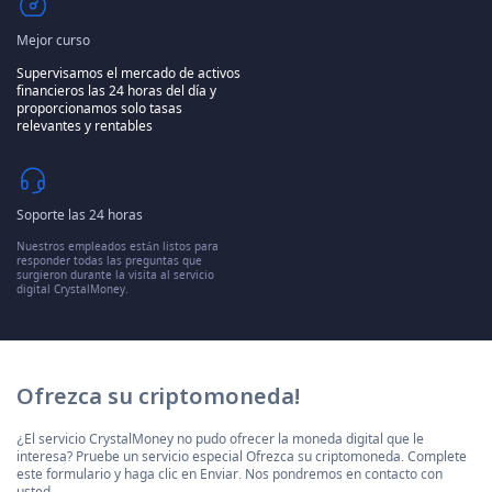
Mejor curso
Supervisamos el mercado de activos
financieros las 24 horas del día y
proporcionamos solo tasas
relevantes y rentables
Soporte las 24 horas
Nuestros empleados están listos para
responder todas las preguntas que
surgieron durante la visita al servicio
digital CrystalMoney.
Ofrezca su criptomoneda!
¿El servicio CrystalMoney no pudo ofrecer la moneda digital que le
interesa? Pruebe un servicio especial Ofrezca su criptomoneda. Complete
este formulario y haga clic en Enviar. Nos pondremos en contacto con
usted.