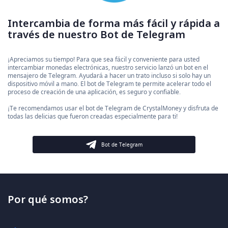
Intercambia de forma más fácil y rápida a
través de nuestro Bot de Telegram
¡Apreciamos su tiempo! Para que sea fácil y conveniente para usted
intercambiar monedas electrónicas, nuestro servicio lanzó un bot en el
mensajero de Telegram. Ayudará a hacer un trato incluso si solo hay un
dispositivo móvil a mano. El bot de Telegram te permite acelerar todo el
proceso de creación de una aplicación, es seguro y confiable.
¡Te recomendamos usar el bot de Telegram de CrystalMoney y disfruta de
todas las delicias que fueron creadas especialmente para ti!
Bot de Telegram
Por qué somos?